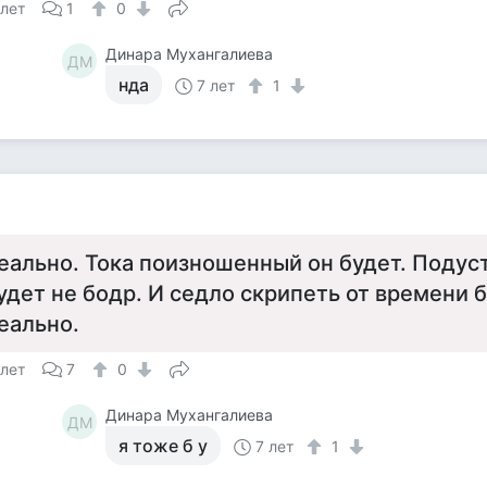
 лет
1
0
Динара Мухангалиева
ДМ
нда
7 лет
1
еально. Тока поизношенный он будет. Подус
удет не бодр. И седло скрипеть от времени 
еально.
 лет
7
0
Динара Мухангалиева
ДМ
я тоже б у
7 лет
1