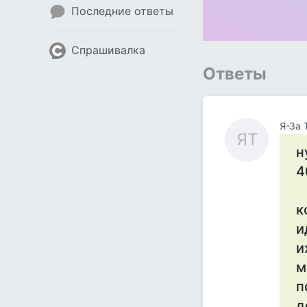
Последние ответы
Спрашивалка
Ответы
Я-За 
ЯТ
н
4
к
и
и
м
п
д