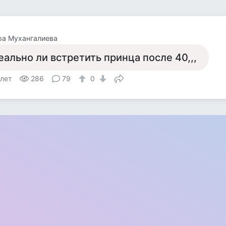
ра Мухангалиева
еально ли встретить принца после 40,,,
 лет
286
79
0