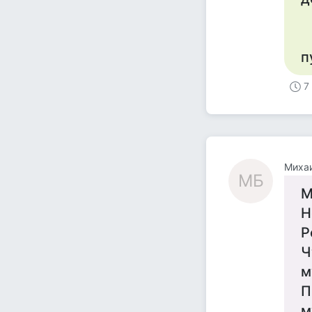
п
7
Михаи
МБ
М
Н
Р
Ч
м
П
м