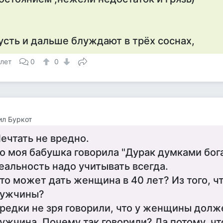
усть и дальше блуждают в трёх соснах,
 лет
0
0
л Буркот
ечтать не вредно.
о моя бабушка говорила "Дурак думками бога
еальность надо учитывать всегда.
то может дать женщина в 40 лет? Из того, ч
ужчины?
редки не зря говорили, что у женщины долж
ужчина. Почему так говорили? Да потому, чт