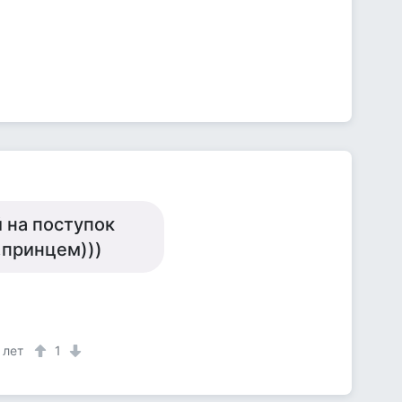
 на поступок
,принцем)))
 лет
1