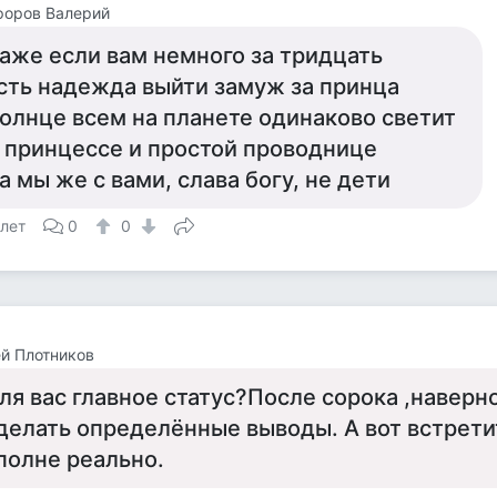
форов Валерий
аже если вам немного за тридцать
сть надежда выйти замуж за принца
олнце всем на планете одинаково светит
 принцессе и простой проводнице
а мы же с вами, слава богу, не дети
 лет
0
0
й Плотников
ля вас главное статус?После сорока ,наверн
делать определённые выводы. А вот встрети
полне реально.