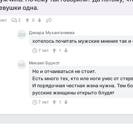
евушки одна.
 лет
2
0
Динара Мухангалиева
ДМ
хотелось почитать мужские мнения так и 
7 лет
1
Михаил Буркот
МБ
Но и отчаиваться не стоит.
Есть много тех, кто иле ноги унес от стер
И порядочная честная жена нужна. Тем бо
русские женщины открыто блудят
7 лет
1