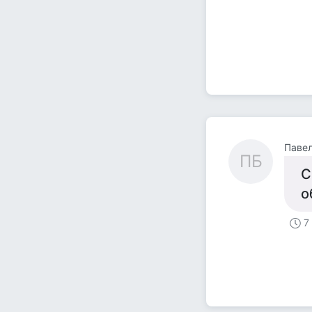
Павел
ПБ
С
о
7