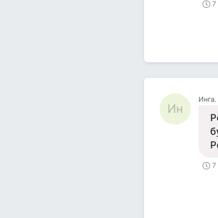
7
Инга.
Ин
Р
б
Р
7