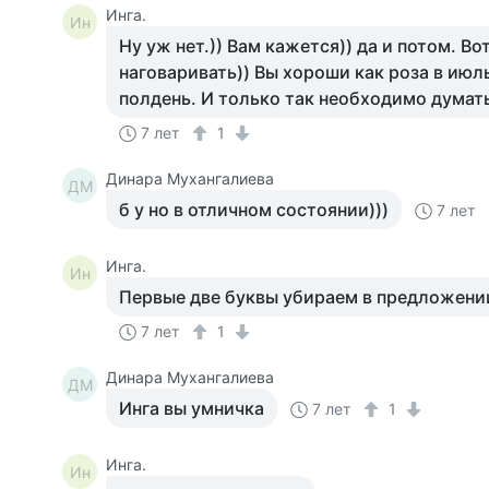
Инга.
Ин
Ну уж нет.)) Вам кажется)) да и потом. Во
наговаривать)) Вы хороши как роза в ию
полдень. И только так необходимо думать
7 лет
1
Динара Мухангалиева
ДМ
б у но в отличном состоянии)))
7 лет
Инга.
Ин
Первые две буквы убираем в предложении.
7 лет
1
Динара Мухангалиева
ДМ
Инга вы умничка
7 лет
1
Инга.
Ин