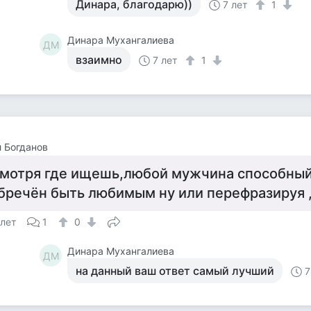
Динара, благодарю))
7 лет
1
Динара Мухангалиева
ДМ
взаимно
7 лет
1
 Богданов
мотря где ищешь,любой мужчина способный
бречён быть любимым ну или перефразируя 
 лет
1
0
Динара Мухангалиева
ДМ
на данный ваш ответ самый лучший
7