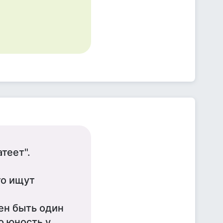
теет".
то ищут
ен быть один
о юность у