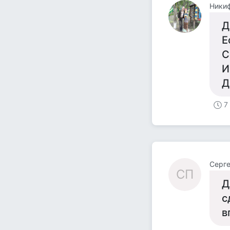
Ники
Д
Е
С
И
Д
7
Cерге
CП
Д
с
в