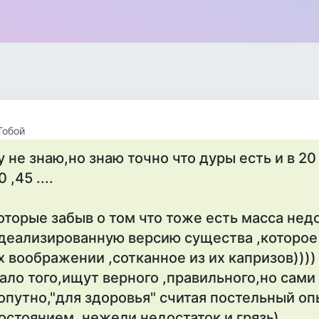
Тобой
у не знаю,но знаю точно что дуры есть и в 20
0 ,45 ....
оторые забыв о том что тоже есть масса нед
деализированную версию существа ,которое
х воображении ,сотканное из их капризов))))
ало того,ищут верного ,правильного,но сами 
опутно,"для здоровья" считая постельный оп
остоянием ,нежели недостаток и грязь)