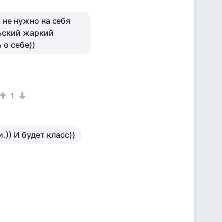
т не нужно на себя
льский жаркий
 о себе))
1
)) И будет класс))