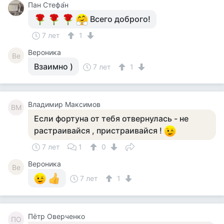
Пан Стефа́н
Всего доброго!
7 лет
1
Вероника
Ве
Взаимно )
7 лет
1
Владимир Максимов
ВМ
Если фортуна от тебя отвернулась - не
растраивайся , пристраивайся !
7 лет
1
0
Вероника
Ве
7 лет
1
Пётр Оверченко
ПО