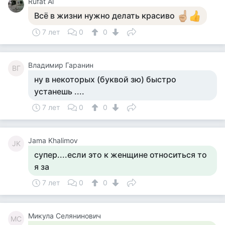
Rufat Al
Всё в жизни нужно делать красиво
7 лет
0
0
Владимир Гаранин
ВГ
ну в некоторых (буквой зю) быстро
устанешь ....
7 лет
0
0
Jama Khalimov
JK
супер....если это к женщине относиться то
я за
7 лет
0
0
Микула Селянинович
МС