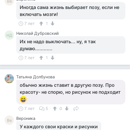
Ве
Иногда сама жизнь выбирает позу, если не
включать мозги!
7 лет
1
Николай Дубровский
НД
Их не надо выключать... ну, я так
думаю............
7 лет
1
Татьяна Долбунова
обычно жизнь ставит в другую позу. Про
красоту- не спорю, но рисунок не подходит
7 лет
5
0
Вероника
Ве
У каждого свои краски и рисунки