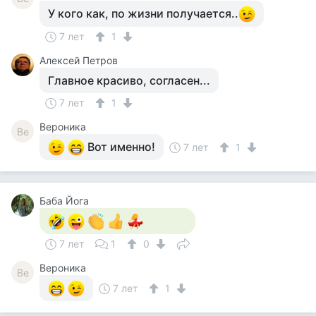
У кого как, по жизни получается..
7 лет
1
Алексей Петров
Главное красиво, согласен...
7 лет
1
Вероника
Ве
Вот именно!
7 лет
1
Баба Йога
7 лет
1
0
Вероника
Ве
7 лет
1