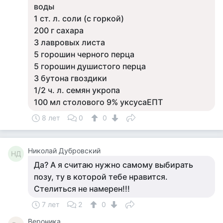
воды
1 ст. л. соли (с горкой)
200 г сахара
3 лавровых листа
5 горошин черного перца
5 горошин душистого перца
3 бутона гвоздики
1/2 ч. л. семян укропа
100 мл столового 9% уксусаЕПТ
8 лет
0
0
Николай Дубровский
НД
Да? А я считаю нужно самому выбирать
позу, ту в которой тебе нравится.
Стелиться не намерен!!!
7 лет
2
0
Вероника