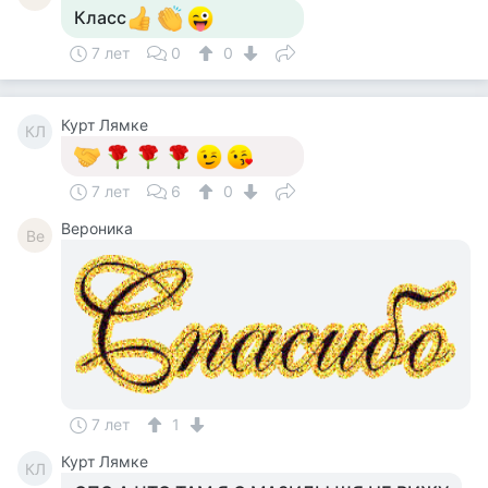
Класс
7 лет
0
0
Курт Лямке
КЛ
7 лет
6
0
Вероника
Ве
7 лет
1
Курт Лямке
КЛ