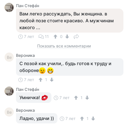
Пан Стефа́н
Вам легко рассуждать, Вы женщина. в
любой позе стоите красиво. А мужчинам
какого ...
7 лет
11
0
Показать все комментарии
Вероника
Ве
С позой как учили,. будь готов к труду и
обороне
7 лет
1
Пан Стефа́н
Умничка!
7 лет
1
Вероника
Ве
Ладно, удачи ))
7 лет
1