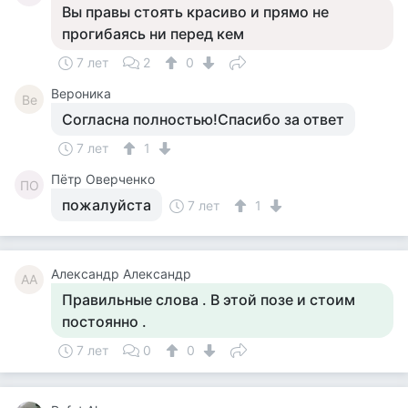
Вы правы стоять красиво и прямо не
прогибаясь ни перед кем
7 лет
2
0
Вероника
Ве
Согласна полностью!Спасибо за ответ
7 лет
1
Пётр Оверченко
ПО
пожалуйста
7 лет
1
Александр Александр
АА
Правильные слова . В этой позе и стоим
постоянно .
7 лет
0
0