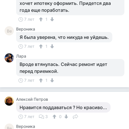
хочет ипотеку оформить. Придется два
года еще поработать.
7 лет
1
Вероника
Ве
Я была уверена, что никуда не уйдешь.
7 лет
1
Лара
Вроде втянулась. Сейчас ремонт идет
перед приемкой.
7 лет
1
Алексей Петров
Нравится поддаваться ? Но красиво...
7 лет
3
0
Вероника
Ве