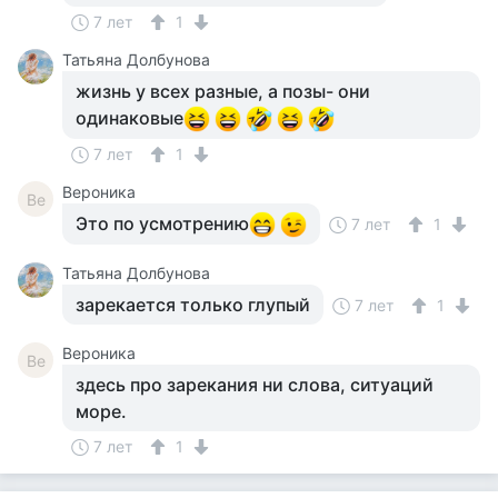
7 лет
1
Татьяна Долбунова
жизнь у всех разные, а позы- они
одинаковые
7 лет
1
Вероника
Ве
Это по усмотрению
7 лет
1
Татьяна Долбунова
зарекается только глупый
7 лет
1
Вероника
Ве
здесь про зарекания ни слова, ситуаций
море.
7 лет
1