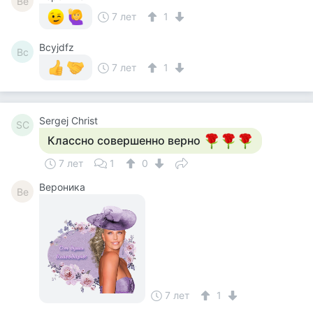
Ве
7 лет
1
Bcyjdfz
Bc
7 лет
1
Sergej Christ
SC
Классно совершенно верно
7 лет
1
0
Вероника
Ве
7 лет
1