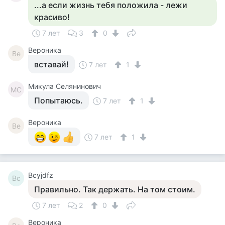
...а если жизнь тебя положила - лежи
красиво!
7 лет
3
0
Вероника
Ве
вставай!
7 лет
1
Микула Селянинович
МС
Попытаюсь.
7 лет
1
Вероника
Ве
7 лет
1
Bcyjdfz
Bc
Правильно. Так держать. На том стоим.
7 лет
2
0
Вероника