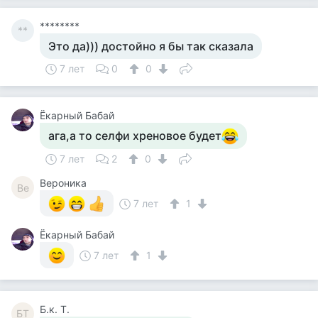
********
**
Это да))) достойно я бы так сказала
7 лет
0
0
Ёкарный Бабай
ага,а то селфи хреновое будет
7 лет
2
0
Вероника
Ве
7 лет
1
Ёкарный Бабай
7 лет
1
Б.к. Т.
БТ