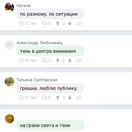
Натали
по разному. по ситуации
12 лет
0
0
Александр Любохинец
АЛ
тень в центре внимания
12 лет
0
0
Татьяна Салтовская
грешна. люблю публику.
12 лет
0
0
на грани света и тени