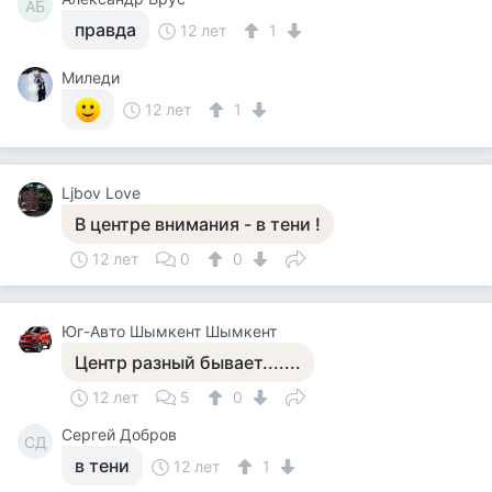
АБ
правда
12 лет
1
Миледи
12 лет
1
Ljbov Love
В центре внимания - в тени !
12 лет
0
0
Юг-Авто Шымкент Шымкент
Центр разный бывает.......
12 лет
5
0
Сергей Добров
СД
в тени
12 лет
1