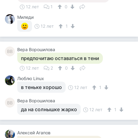
12 лет
1
0
Миледи
12 лет
1
Вера Ворошилова
ВВ
предпочитаю оставаться в тени
12 лет
2
0
Люблю Linux
в теньке хорошо
12 лет
1
Вера Ворошилова
ВВ
да на солнышке жарко
12 лет
1
Алексей Агапов