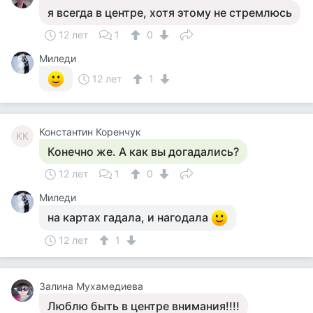
я всегда в центре, хотя этому не стремлюсь
12 лет
1
0
Миледи
12 лет
1
Константин Коренчук
КК
Конечно же. А как вы догадались?
12 лет
1
0
Миледи
на картах гадала, и нагодала
12 лет
1
Залина Мухамедиева
Люблю быть в центре внимания!!!!