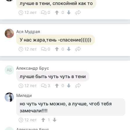
лучше в тени, спокойней как то
12 лет
0
0
Ася Мудрая
У нас жара,тень -спасение))))))
12 лет
0
0
Александр Брус
АБ
лучше быть чуть чуть в тени
12 лет
3
0
Миледи
но чуть чуть можно, а лучше, чтоб тебя
замечали!!!!
12 лет
1
Александр Брус