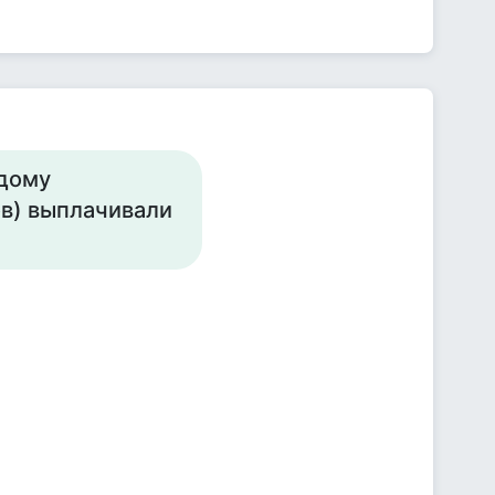
ждому
в) выплачивали