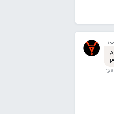
... Ру
А
р
8