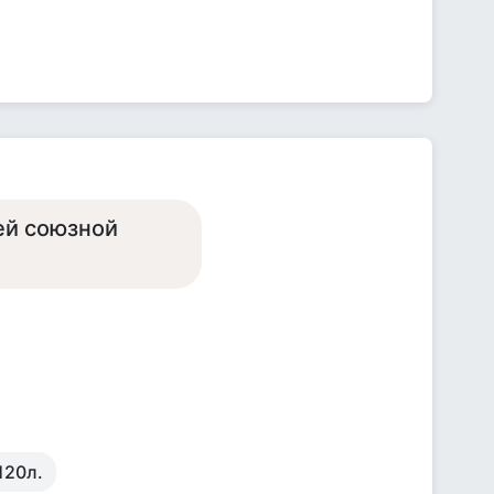
ей союзной
120л.