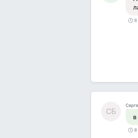
л
8
Серг
СБ
в
8