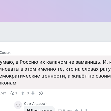
 Сомик
умаю, в Россию их калачом не заманишь. И, к
иноваты в этом именно те, кто на словах рату
емократические ценности, а живёт по свои
аконам.
 лет
1
0
Сам Андерс'н
СА
И Киев тоже
8 лет
1