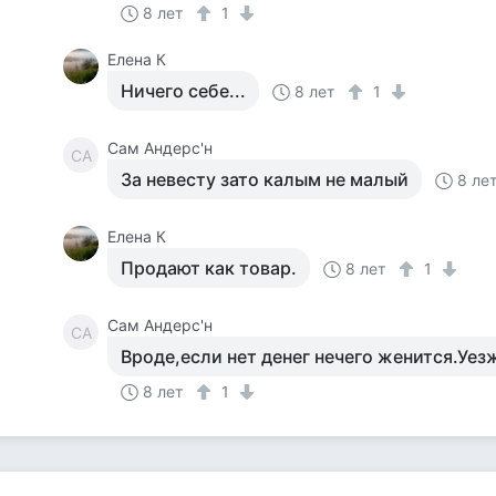
8 лет
1
Елена К
Ничего себе...
8 лет
1
Сам Андерс'н
СА
За невесту зато калым не малый
8 ле
Елена К
Продают как товар.
8 лет
1
Сам Андерс'н
СА
Вроде,если нет денег нечего женится.Уез
8 лет
1