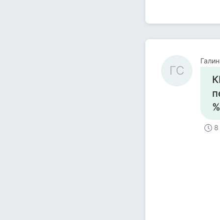
Галин
ГС
К
п
%
8