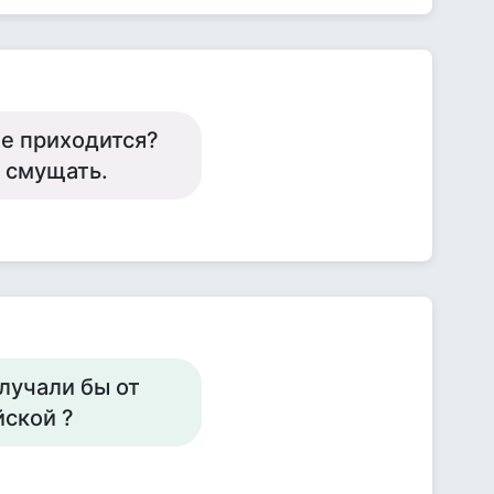
не приходится?
е смущать.
олучали бы от
йской ?