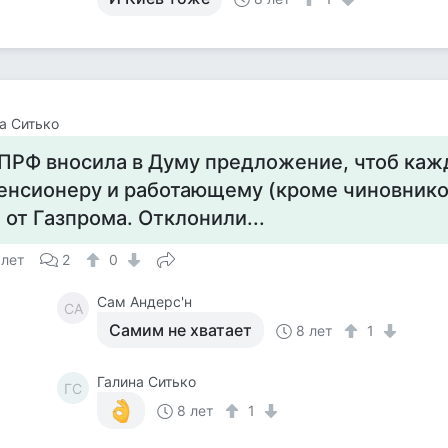
а Ситько
ПРФ вносила в Думу предложение, чтоб ка
енсионеру и работающему (кроме чиновнико
 от Газпрома. Отклонили...
 лет
2
0
Сам Андерс'н
СА
Самим не хватает
8 лет
1
Галина Ситько
ГС
8 лет
1