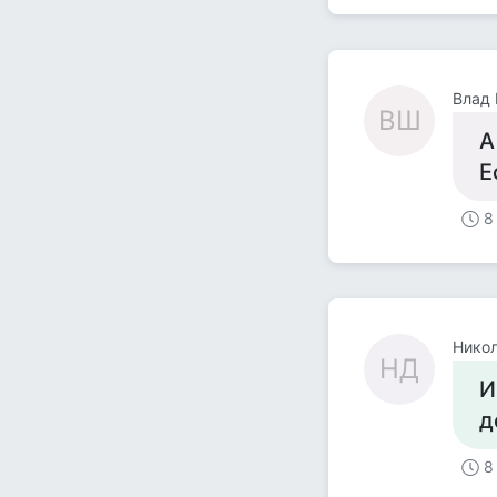
Влад
ВШ
А
Е
8
Нико
НД
И
д
8