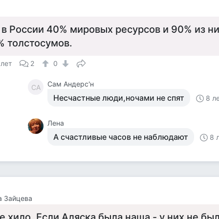
 в России 40% мировых ресурсов и 90% из н
% толстосумов.
 лет
2
0
Сам Андерс'н
СА
Несчастные люди,ночами не спят
8 л
Лена
А счастливые часов не наблюдают
8 
а Зайцева
е хило. Если Аляска была наша - у них не бы