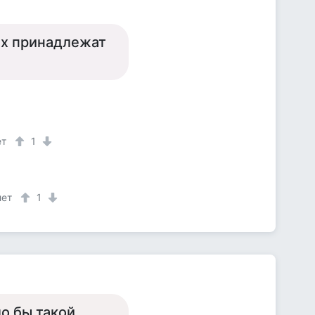
их принадлежат
ет
1
лет
1
ло бы такой