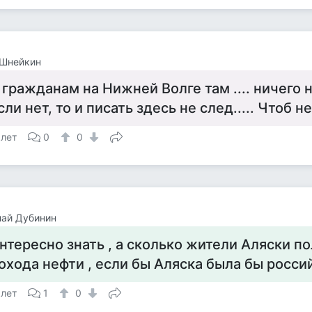
 Шнейкин
 гражданам на Нижней Волге там .... ничего 
сли нет, то и писать здесь не след..... Чтоб н
 лет
0
0
лай Дубинин
нтересно знать , а сколько жители Аляски п
охода нефти , если бы Аляска была бы росси
 лет
1
0