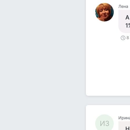
Лена
А
1
8
Ирин
ИЗ
Н