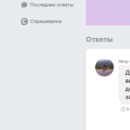
Последние ответы
Спрашивалка
Ответы
Пётр
Д
в
д
з
8