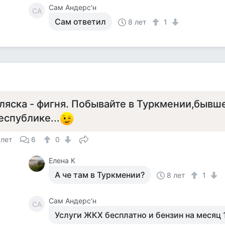
Сам Андерс'н
СА
Сам ответил
8 лет
1
с
ляска - фигня. Побывайте в Туркмении,бывш
еспублике...
 лет
6
0
Елена К
А че там в Туркмении?
8 лет
1
Сам Андерс'н
СА
Услуги ЖКХ бесплатно и бензин на месяц 