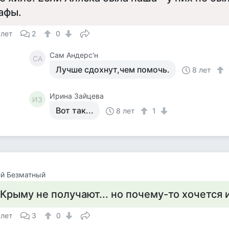
афы.
 лет
2
0
Сам Андерс'н
СА
Лучше сдохнут,чем помочь.
8 лет
Ирина Зайцева
ИЗ
Вот так...
8 лет
1
ей Безматный
 Крыму не получают... но почему-то хочется 
 лет
3
0