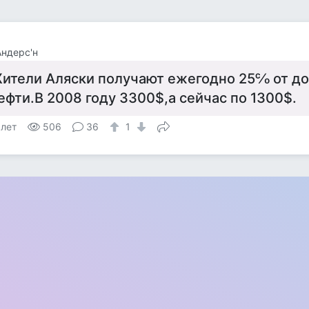
ндерс'н
ители Аляски получают ежегодно 25℅ от до
ефти.В 2008 году 3300$,а сейчас по 1300$.
 лет
506
36
1