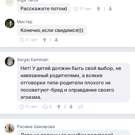
OY
Расскажете потом)
11 лет
1
Мастер
Конечно,если свидимся)))
11 лет
1
Sergei Kaminski
Нет! У детей должен быть свой выбор, не
навязанный родителями, а всякие
отговорки типа-родители плохого не
посоветуют-бред и оправдание своего
эгоизма.
11 лет
0
0
Расима Шакирова