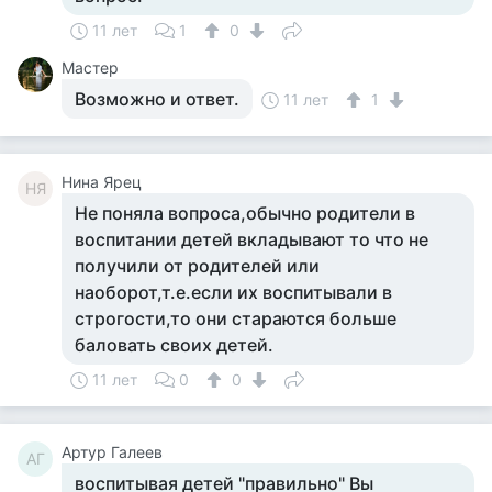
11 лет
1
0
Мастер
Возможно и ответ.
11 лет
1
Нина Ярец
НЯ
Не поняла вопроса,обычно родители в
воспитании детей вкладывают то что не
получили от родителей или
наоборот,т.е.если их воспитывали в
строгости,то они стараются больше
баловать своих детей.
11 лет
0
0
Артур Галеев
АГ
воспитывая детей "правильно" Вы