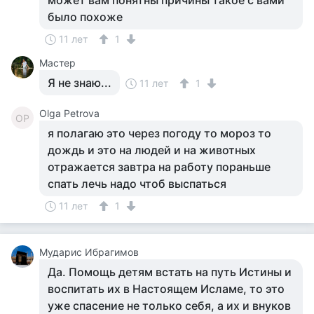
может вам понятны причины такое с вами
было похоже
11 лет
1
Мастер
Я не знаю...
11 лет
1
Olga Petrova
OP
я полагаю это через погоду то мороз то
дождь и это на людей и на животных
отражается завтра на работу пораньше
спать лечь надо чтоб выспаться
11 лет
1
Мударис Ибрагимов
Да. Помощь детям встать на путь Истины и
воспитать их в Настоящем Исламе, то это
уже спасение не только себя, а их и внуков