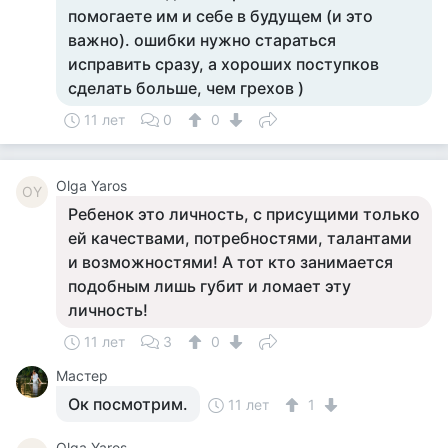
помогаете им и себе в будущем (и это
важно). ошибки нужно стараться
исправить сразу, а хороших поступков
сделать больше, чем грехов )
11 лет
0
0
Olga Yaros
OY
Ребенок это личность, с присущими только
ей качествами, потребностями, талантами
и возможностями! А тот кто занимается
подобным лишь губит и ломает эту
личность!
11 лет
3
0
Мастер
Ок посмотрим.
11 лет
1
Olga Yaros