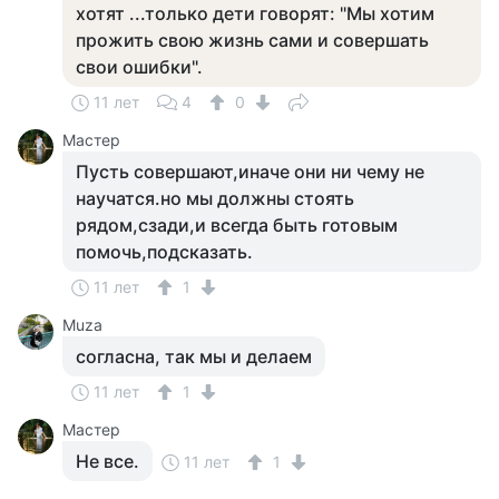
хотят ...только дети говорят: "Мы хотим
прожить свою жизнь сами и совершать
свои ошибки".
11 лет
4
0
Мастер
Пусть совершают,иначе они ни чему не
научатся.но мы должны стоять
рядом,сзади,и всегда быть готовым
помочь,подсказать.
11 лет
1
Muza
согласна, так мы и делаем
11 лет
1
Мастер
Не все.
11 лет
1