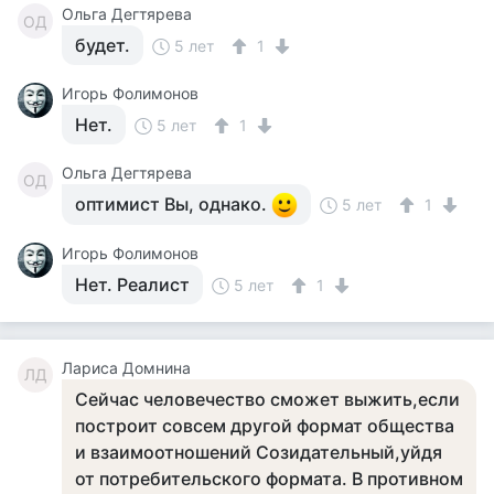
Ольга Дегтярева
ОД
будет.
5 лет
1
Игорь Фолимонов
Нет.
5 лет
1
Ольга Дегтярева
ОД
оптимист Вы, однако.
5 лет
1
Игорь Фолимонов
Нет. Реалист
5 лет
1
Лариса Домнина
ЛД
Сейчас человечество сможет выжить,если
построит совсем другой формат общества
и взаимоотношений Созидательный,уйдя
от потребительского формата. В противном