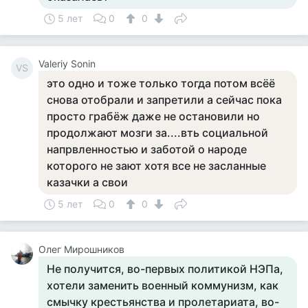
5 лет
0
0
Valeriy Sonin
VS
это одно и тоже только тогда потом всёё
снова отобрали и запретили а сейчас пока
просто грабёж даже не остановили но
продолжают мозги за....вть социальной
напрвленностью и заботой о народе
которого не зают хотя все не засланные
казачки а свои
5 лет
0
0
Олег Мирошников
Не получится, во-первых политикой НЭПа,
хотели заменить военный коммунизм, как
смычку крестьянства и пролетариата, во-