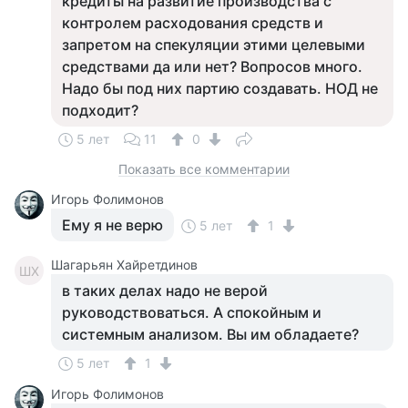
кредиты на развитие производства с
контролем расходования средств и
запретом на спекуляции этими целевыми
средствами да или нет? Вопросов много.
Надо бы под них партию создавать. НОД не
подходит?
5 лет
11
0
Показать все комментарии
Игорь Фолимонов
Ему я не верю
5 лет
1
Шагарьян Хайретдинов
ШХ
в таких делах надо не верой
руководствоваться. А спокойным и
системным анализом. Вы им обладаете?
5 лет
1
Игорь Фолимонов