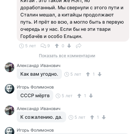
Китай . это такой же НЭП, но
доработанный. Мы свернули с этого пути и
Сталин мешал, а китайцы продолжают
путь. И прёт во всю, а могло быть в первую
очередь и у нас. Если бы не эти твари
Горбачёв и особо Ельцин.
5 лет
9
0
Показать все комментарии
Александр Иванович
Как вам угодно.
5 лет
1
Игорь Фолимонов
СССР мёртв
5 лет
1
Александр Иванович
К сожалению. да.
5 лет
1
Игорь Фолимонов