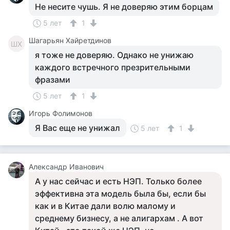
Не несите чушь. Я не доверяю этим борцам
5 лет
1
Шагарьян Хайретдинов
ШХ
я тоже не доверяю. Однако не унижаю
каждого встречного презрительными
фразами
5 лет
1
Игорь Фолимонов
Я Вас еще не унижал
5 лет
1
Александр Иванович
А у нас сейчас и есть НЭП. Только более
эффективна эта модель была бы, если бы
как и в Китае дали волю малому и
среднему бизнесу, а не алигархам . А вот