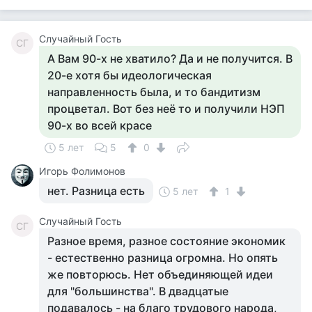
Случайный Гость
СГ
А Вам 90-х не хватило? Да и не получится. В
20-е хотя бы идеологическая
направленность была, и то бандитизм
процветал. Вот без неё то и получили НЭП
90-х во всей красе
5 лет
5
0
Игорь Фолимонов
нет. Разница есть
5 лет
1
Случайный Гость
СГ
Разное время, разное состояние экономик
- естественно разница огромна. Но опять
же повторюсь. Нет объединяющей идеи
для "большинства". В двадцатые
подавалось - на благо трудового народа,