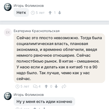
Игорь Фолимонов
Нетк
5 лет
1
Екатерина Краснопольская
ЕК
Сейчас это ппосто невозможно. Тогда была
социалимтическая власть, плановая
экономика, и временно облегчили, введя
немного рвночное отношерие. Сейчас
полностбюью рынок. В китае - смешанное.
У насю если и делать как в китаеб то в 90
надо было. Так лучше, чемю как у нас
сейчас.
5 лет
4
0
Игорь Фолимонов
Ну у меня есть идеи конечно