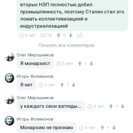
вторых НЭП полностью добил
промышленность, поэтому Сталин стал это
ломать коллективизацией и
индустриализацией
5 лет
14
0
Показать все комментарии
Олег Мирошников
Я монархист
5 лет
1
Игорь Фолимонов
Я нет
5 лет
1
Олег Мирошников
у каждого свои взгляды...
5 лет
1
Игорь Фолимонов
Монархию не признаю
5 лет
1