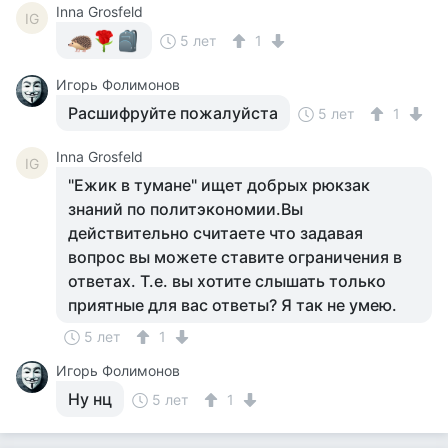
Inna Grosfeld
IG
5 лет
1
Игорь Фолимонов
Расшифруйте пожалуйста
5 лет
1
Inna Grosfeld
IG
"Ежик в тумане" ищет добрых рюкзак
знаний по политэкономии.Вы
действительно считаете что задавая
вопрос вы можете ставите ограничения в
ответах. Т.е. вы хотите слышать только
приятные для вас ответы? Я так не умею.
5 лет
1
Игорь Фолимонов
Ну нц
5 лет
1