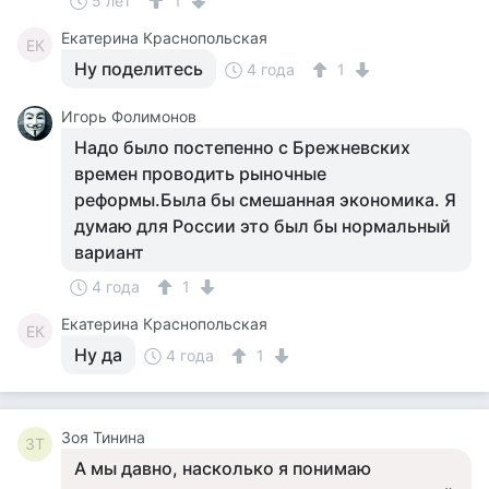
5 лет
1
Екатерина Краснопольская
ЕК
Ну поделитесь
4 года
1
Игорь Фолимонов
Надо было постепенно с Брежневских
времен проводить рыночные
реформы.Была бы смешанная экономика. Я
думаю для России это был бы нормальный
вариант
4 года
1
Екатерина Краснопольская
ЕК
Ну да
4 года
1
Зоя Тинина
ЗТ
А мы давно, насколько я понимаю