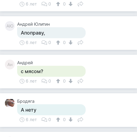
6 лет
0
0
Андрей Юлитин
АЮ
Апоправу,
6 лет
0
0
Андрей
Ан
с мясом?
6 лет
0
0
Бродяга
А нету
6 лет
0
0