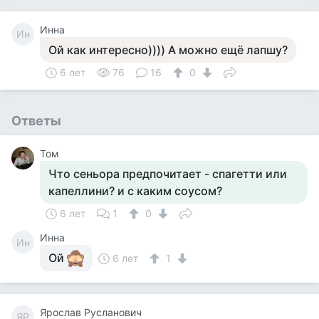
Инна
Ин
Ой как интересно)))) А можно ещё лапшу?
6 лет
76
16
0
Ответы
Том
Что сеньора предпочитает - спагетти или
капеллини? и с каким соусом?
6 лет
1
0
Инна
Ин
Ой
6 лет
1
Ярослав Русланович
ЯР