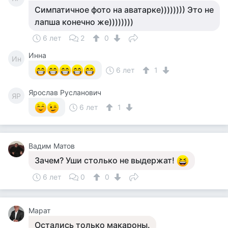
Симпатичное фото на аватарке)))))))) Это не
лапша конечно же))))))))
6 лет
2
0
Инна
Ин
6 лет
1
Ярослав Русланович
ЯР
6 лет
1
Вадим Матов
Зачем? Уши столько не выдержат!
6 лет
0
0
Марат
Остались только макароны.