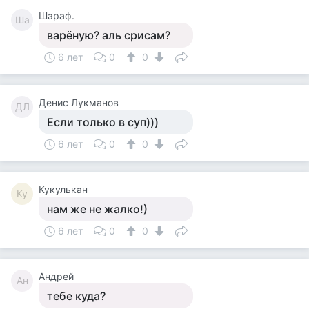
Шараф.
Ша
варёную? аль срисам?
6 лет
0
0
Денис Лукманов
ДЛ
Если только в суп)))
6 лет
0
0
Кукулькан
Ку
нам же не жалко!)
6 лет
0
0
Андрей
Ан
тебе куда?