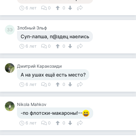
6 лет
0
0
Злобный Эльф
ЗЭ
Суп-лапша, п@здец наелись
6 лет
0
0
Дмитрий Каракозиди
А на ушах ещё есть место?
6 лет
0
0
Nikola Mahkov
-по флотски-макароны!--
6 лет
0
0