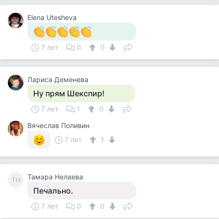
Elena Utesheva
7 лет
0
0
Лариса Деменева
Ну прям Шекспир!
7 лет
1
0
Вячеслав Поливин
7 лет
1
Тамара Нелаева
ТН
Печально.
7 лет
0
0