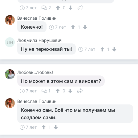
7 лет
2
0
Вячеслав Поливин
Конечно!
7 лет
1
Людмила Нарушевич
ЛН
Ну не переживай ты!
7 лет
1
Любовь..любовь!
Но может в этом сам и виноват?
7 лет
1
0
Вячеслав Поливин
Конечно сам. Всё что мы получаем мы
создаем сами.
7 лет
1