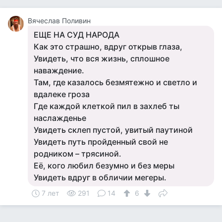
Вячеслав Поливин
ЕЩЕ НА СУД НАРОДА
Как это страшно, вдруг открыв глаза,
Увидеть, что вся жизнь, сплошное
наваждение.
Там, где казалось безмятежно и светло и
вдалеке гроза
Где каждой клеткой пил в захлеб ты
наслажденье
Увидеть склеп пустой, увитый паутиной
Увидеть путь пройденный свой не
родником – трясиной.
Её, кого любил безумно и без меры
Увидеть вдруг в обличии мегеры.
7 лет
291
14
6