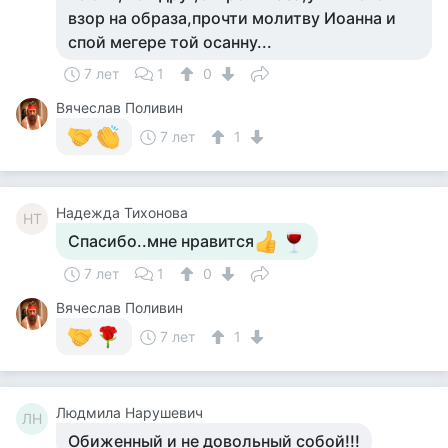
взор на образа,прочти молитву Иоанна и
спой мегере той осанну...
7 лет
1
0
Вячеслав Поливин
7 лет
1
Надежда Тихонова
НТ
Спасибо..мне нравится
7 лет
1
0
Вячеслав Поливин
7 лет
1
Людмила Нарушевич
ЛН
Обиженный и не довольный собой!!!