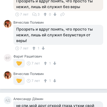
Прозреть и вдруг понять, что просто ты
нежил, лишь ей служил без веры
7 лет
3
0
Вячеслав Поливин
Прозреть и вдруг понять, что просто ты
нежил, лишь ей служил безумствуя от
веры!
7 лет
1
Фарит Рашитович
ФР
7 лет
1
Вячеслав Поливин
7 лет
1
Александр Дёмин
АД
не спи,мой друг,открой глаза,уткни свой