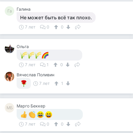
Галина
Га
Не может быть всё так плохо.
7 лет
0
0
Ольга
7 лет
1
0
Вячеслав Поливин
7 лет
1
Mарго Беккер
MБ
7 лет
0
0