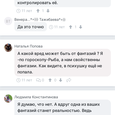
контролировать её.
11 лет
1
Венера...*=))) Тажибаева*=))
ВТ
Да это точно
11 лет
1
Наталья Попова
А какой вред может быть от фантазий ? Я
-по гороскопу-Рыба, а нам свойственны
фантазии. Как видите, в психушку ещё не
попала.
11 лет
0
0
Людмила Константинова
Я думаю, что нет. А вдруг одна из ваших
фантазий станет реальностью. Ведь