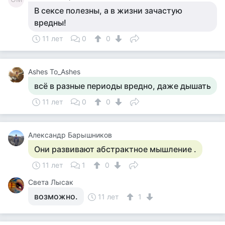
В сексе полезны, а в жизни зачастую
вредны!
11 лет
0
0
Ashes To_Ashes
всё в разные периоды вредно, даже дышать
11 лет
0
0
Александр Барышников
Они развивают абстрактное мышление .
11 лет
1
0
Света Лысак
возможно.
11 лет
1