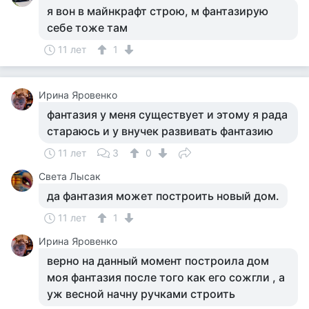
я вон в майнкрафт строю, м фантазирую
себе тоже там
11 лет
1
Ирина Яровенко
фантазия у меня существует и этому я рада
стараюсь и у внучек развивать фантазию
11 лет
3
0
Света Лысак
да фантазия может построить новый дом.
11 лет
1
Ирина Яровенко
верно на данный момент построила дом
моя фантазия после того как его сожгли , а
уж весной начну ручками строить