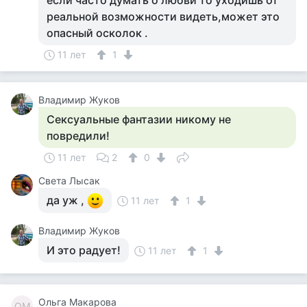
если часто думать о любви то уходишь от
реальной возможности видеть,может это
опасный осколок .
11 лет
1
Владимир Жуков
Сексуальные фантазии никому не
повредили!
11 лет
2
0
Света Лысак
да уж ,
11 лет
1
Владимир Жуков
И это радует!
11 лет
1
Ольга Макарова
ОМ