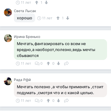
11 лет
1
Света Лысак
хорошо
11 лет
1
Ирина Бренько
Мечтать,фантазировать со всем не
вредно,а наоборот,полезно,ведь мечты
сбываются
11 лет
0
0
Рада Р@й
Мечтать полезно ,а чтобы применять ,стоит
подумать ,смотря что и с какой целью.
11 лет
0
0