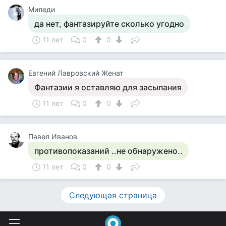
Миледи
да нет, фантазируйте сколько угодно
11 лет
0
0
Евгений Лавровский Женат
Фантазии я оставляю для засыпания
11 лет
0
0
Павел Иванов
противопоказаний ..не обнаружено..
11 лет
0
0
Следующая страница