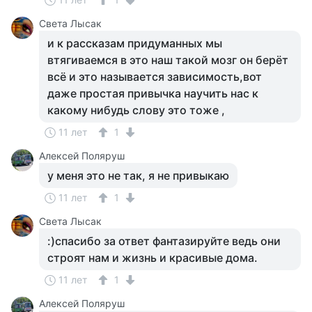
Света Лысак
и к рассказам придуманных мы
втягиваемся в это наш такой мозг он берёт
всё и это называется зависимость,вот
даже простая привычка научить нас к
какому нибудь слову это тоже ,
11 лет
1
Алексей Поляруш
у меня это не так, я не привыкаю
11 лет
1
Света Лысак
:)спасибо за ответ фантазируйте ведь они
строят нам и жизнь и красивые дома.
11 лет
1
Алексей Поляруш