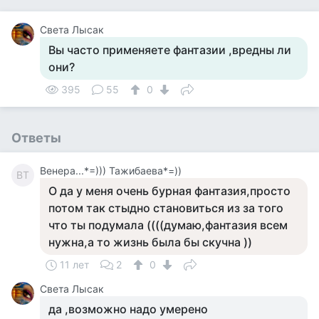
Света Лысак
Вы часто применяете фантазии ,вредны ли
они?
395
55
0
Ответы
Венера...*=))) Тажибаева*=))
ВТ
О да у меня очень бурная фантазия,просто
потом так стыдно становиться из за того
что ты подумала ((((думаю,фантазия всем
нужна,а то жизнь была бы скучна ))
11 лет
2
0
Света Лысак
да ,возможно надо умерено