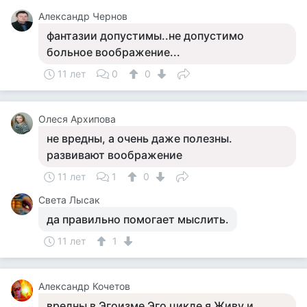
Александр Чернов
фантазии допустимы..не допустимо
больное воображение...
11 лет
0
0
Олеся Архипова
не вредны, а очень даже полезны.
развивают воображение
11 лет
1
0
Света Лысак
да правильно помогает мыслить.
11 лет
1
Александр Кочетов
вредны в Эгоизме Эго цикле я Живу и