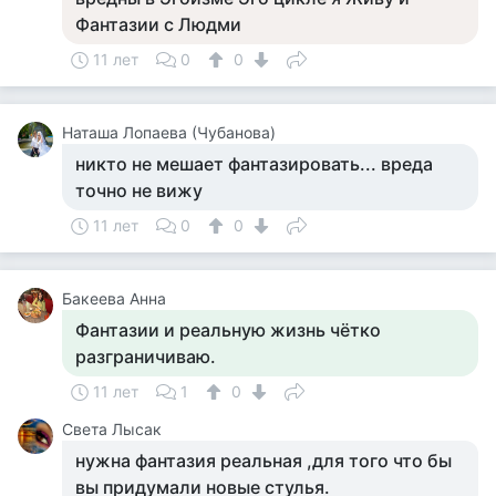
Фантазии с Людми
11 лет
0
0
Наташа Лопаева (Чубанова)
никто не мешает фантазировать... вреда
точно не вижу
11 лет
0
0
Бакеева Анна
Фантазии и реальную жизнь чётко
разграничиваю.
11 лет
1
0
Света Лысак
нужна фантазия реальная ,для того что бы
вы придумали новые стулья.