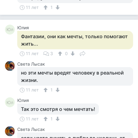
11 лет
1
Юлия
Юл
Фантазии, они как мечты, только помогают
жить...
11 лет
3
0
Света Лысак
но эти мечты вредят человеку в реальной
жизни.
11 лет
1
Юлия
Юл
Так это смотря о чем мечтать!
11 лет
1
Света Лысак