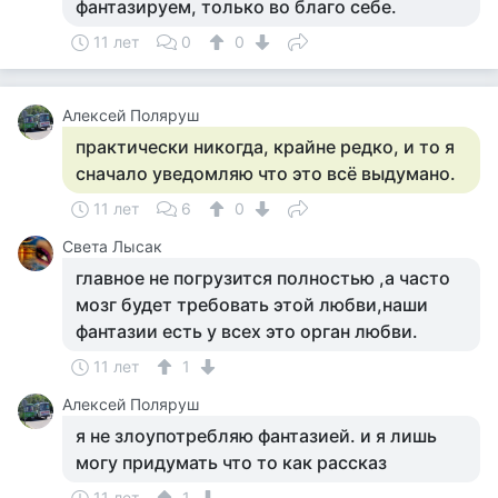
фантазируем, только во благо себе.
11 лет
0
0
Алексей Поляруш
практически никогда, крайне редко, и то я
сначало уведомляю что это всё выдумано.
11 лет
6
0
Света Лысак
главное не погрузится полностью ,а часто
мозг будет требовать этой любви,наши
фантазии есть у всех это орган любви.
11 лет
1
Алексей Поляруш
я не злоупотребляю фантазией. и я лишь
могу придумать что то как рассказ
11 лет
1