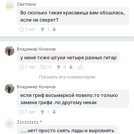
Светлана
Св
Во сколько такая красавица вам обошлась,
если не секрет?
7 лет
1
Владимир Коченов
у меня тоже штуки четыре разных гитар
7 лет
10
0
Показать все комментарии
Владимир Коченов
если гриф восьмеркой повело.то только
замена грифа .по другому никак
7 лет
1
Zzzzzzzzz *
Z*
.....нет! просто снять лады и выровнять