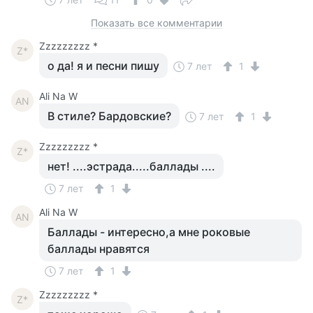
Показать все комментарии
Zzzzzzzzz *
Z*
о да! я и песни пишу
7 лет
1
Ali Na W
AN
В стиле? Бардовские?
7 лет
1
Zzzzzzzzz *
Z*
нет! ....эстрада.....баллады ....
7 лет
1
Ali Na W
AN
Баллады - интересно,а мне роковые
баллады нравятся
7 лет
1
Zzzzzzzzz *
Z*