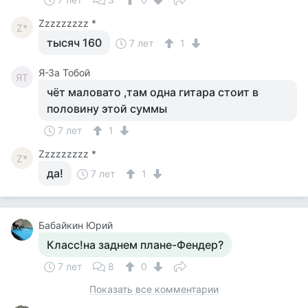
Zzzzzzzzz *
Z*
тысяч 160
7 лет
1
Я-За Тобой
ЯТ
чёт маловато ,там одна гитара стоит в
половину этой суммы
7 лет
1
Zzzzzzzzz *
Z*
да!
7 лет
1
Бабайкин Юрий
Класс!на заднем плане-Фендер?
7 лет
8
0
Показать все комментарии