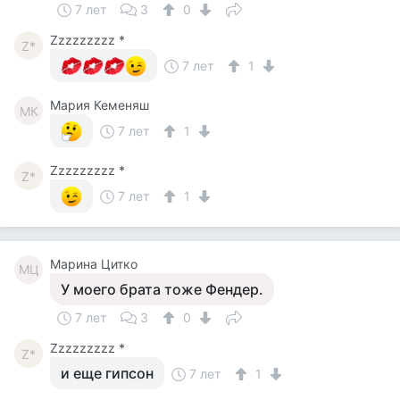
7 лет
3
0
Zzzzzzzzz *
Z*
7 лет
1
Мария Кеменяш
МК
7 лет
1
Zzzzzzzzz *
Z*
7 лет
1
Марина Цитко
МЦ
У моего брата тоже Фендер.
7 лет
3
0
Zzzzzzzzz *
Z*
и еще гипсон
7 лет
1