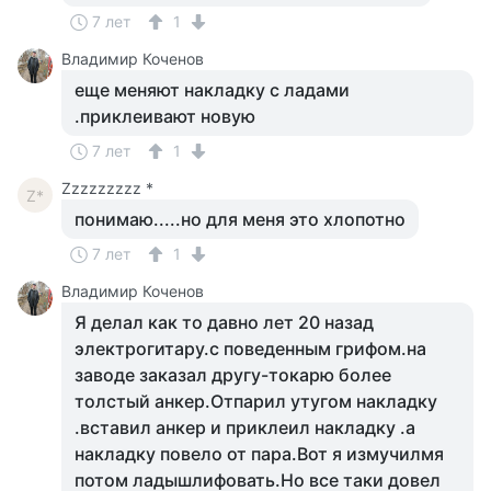
7 лет
1
Владимир Коченов
еще меняют накладку с ладами
.приклеивают новую
7 лет
1
Zzzzzzzzz *
Z*
понимаю.....но для меня это хлопотно
7 лет
1
Владимир Коченов
Я делал как то давно лет 20 назад
электрогитару.с поведенным грифом.на
заводе заказал другу-токарю более
толстый анкер.Отпарил утугом накладку
.вставил анкер и приклеил накладку .а
накладку повело от пара.Вот я измучилмя
потом ладышлифовать.Но все таки довел