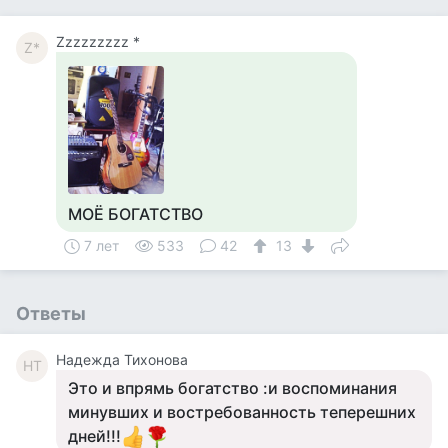
Zzzzzzzzz *
Z*
МОЁ БОГАТСТВО
7 лет
533
42
13
Ответы
Надежда Тихонова
НТ
Это и впрямь богатство :и воспоминания
минувших и востребованность теперешних
дней!!!