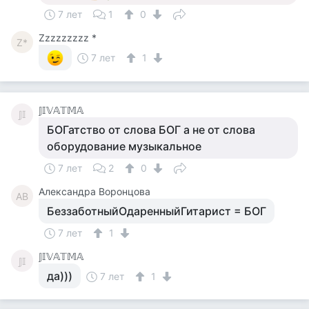
7 лет
1
0
Zzzzzzzzz *
Z*
7 лет
1
𝕁𝕀𝕍𝔸𝕋𝕄𝔸
𝕁𝕀
БОГатство от слова БОГ а не от слова
оборудование музыкальное
7 лет
2
0
Александра Воронцова
АВ
БеззаботныйОдаренныйГитарист = БОГ
7 лет
1
𝕁𝕀𝕍𝔸𝕋𝕄𝔸
𝕁𝕀
да)))
7 лет
1