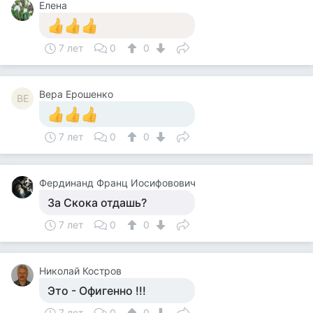
Елена
7 лет
0
0
Вера Ерошенко
ВЕ
7 лет
0
0
Фердинанд Франц Иосифовович
За Скока отдашь?
7 лет
0
0
Николай Костров
Это - Офигенно !!!
7 лет
0
0