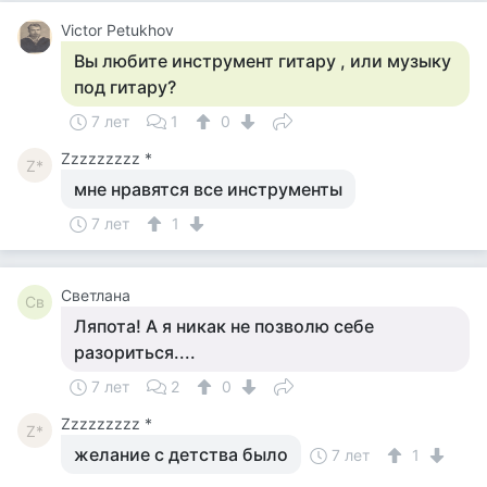
Victor Petukhov
Вы любите инструмент гитару , или музыку
под гитару?
7 лет
1
0
Zzzzzzzzz *
Z*
мне нравятся все инструменты
7 лет
1
Светлана
Св
Ляпота! А я никак не позволю себе
разориться....
7 лет
2
0
Zzzzzzzzz *
Z*
желание с детства было
7 лет
1