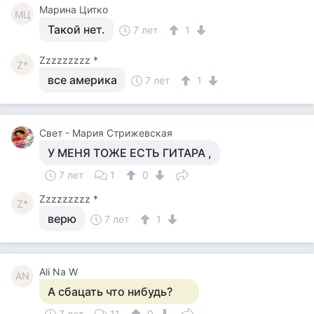
Марина Цитко
МЦ
Такой нет.
7 лет
1
Zzzzzzzzz *
Z*
все америка
7 лет
1
Свет - Мария Стрижевская
У МЕНЯ ТОЖЕ ЕСТЬ ГИТАРА ,
7 лет
1
0
Zzzzzzzzz *
Z*
верю
7 лет
1
Ali Na W
AN
А сбацать что нибудь?
7 лет
11
0