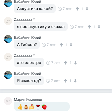
Бабайкин Юрий
Аккустика какой?
7 лет
1
Zzzzzzzzz *
Z*
я про акустику и сказал
7 лет
1
Бабайкин Юрий
А Гибсон?
7 лет
1
Zzzzzzzzz *
Z*
это электро
7 лет
1
Бабайкин Юрий
Я знаю-год?
7 лет
1
Мария Кеменяш
МК