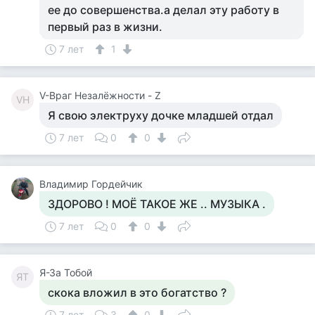
ее до совершенства.а делал эту работу в
первый раз в жизни.
7 лет
1
V-Враг Незалёжности - Z
VН
Я свою электруху дочке младшей отдал
7 лет
0
0
Владимир Гордейчик
ЗДОРОВО ! МОЁ ТАКОЕ ЖЕ .. МУЗЫКА .
7 лет
0
0
Я-За Тобой
ЯТ
скока вложил в это богатство ?
7 лет
3
0