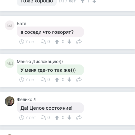
тоже хорошо
7 лет
1
Батя
Ба
а соседи что говорят?
7 лет
0
0
Меняю Дислокацию)))
МД
У меня где-то так же)))
7 лет
0
0
Феликс Л
Да! Целое состояние!
7 лет
0
0