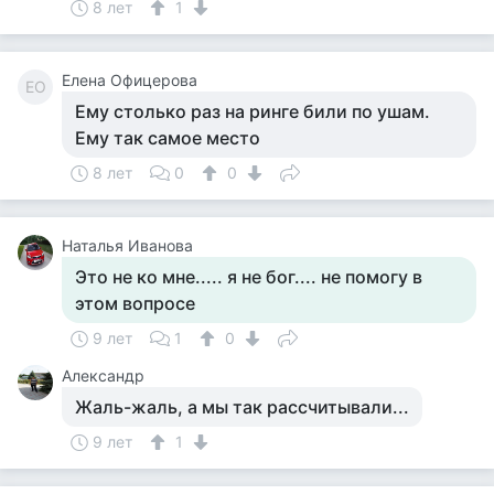
8 лет
1
Елена Офицерова
ЕО
Ему столько раз на ринге били по ушам.
Ему так самое место
8 лет
0
0
Наталья Иванова
Это не ко мне..... я не бог.... не помогу в
этом вопросе
9 лет
1
0
Александр
Жаль-жаль, а мы так рассчитывали...
9 лет
1