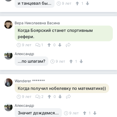
и танцевал бы...
9 лет
1
Вера Николаевна Васина
Когда Боярский станет спортивным
рефери.
9 лет
1
0
Александр
...по шпагам?
9 лет
1
Wanderer *******
Когда получил нобелевку по математике))
9 лет
2
0
Александр
Значит дождемся...
9 лет
1