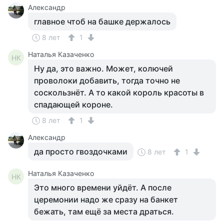
Александр
главное чтоб на башке держалось
8 лет
1
Наталья Казаченко
НК
Ну да, это важно. Может, колючей
проволоки добавить, тогда точно не
соскользнёт. А то какой король красоты в
спадающей короне.
8 лет
1
Александр
да просто гвоздочками
8 лет
1
Наталья Казаченко
НК
Это много времени уйдёт. А после
церемонии надо же сразу на банкет
бежать, там ещё за места драться.