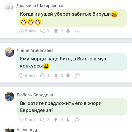
Джамиля Шакирзянова
ДШ
Когда из ушей уберет забитые бируши
8 лет
0
0
Лидия Агабалаева
Ему морды надо бить, а Вы его в муз .
конкурсы
9 лет
0
0
Любовь Бородина
Вы хотите предложить его в жюри
Евровидения?
9 лет
2
0
Александр