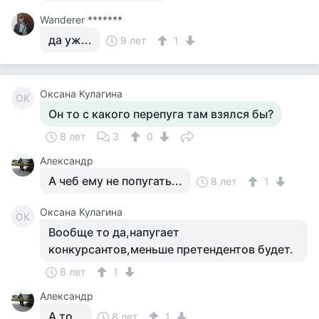
Wanderer *******
да уж...
9 лет
1
Оксана Кулагина
ОК
Он то с какого перепуга там взялся бы?
8 лет
3
0
Александр
А чеб ему не попугать...
8 лет
1
Оксана Кулагина
ОК
Вообще то да,напугает
конкурсантов,меньше претендентов будет.
8 лет
1
Александр
А то...
8 лет
1