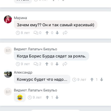
Марина
Зачем ему?? Он и так самый красивый)
8 лет
0
0
Видмет Лапатыч Бизульо
ВЛ
Когда Борис Бурда сядет за рояль.
9 лет
2
0
Александр
Конкурс будет что надо...
9 лет
1
Видмет Лапатыч Бизульо
ВЛ
9 лет
1