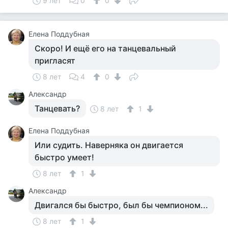
9 лет
0
0
Елена Поддубная
Скоро! И ещё его на танцевальный
пригласят
8 лет
4
0
Александр
Танцевать?
8 лет
1
Елена Поддубная
Или судить. Наверняка он двигается
быстро умеет!
8 лет
1
Александр
Двигался бы быстро, был бы чемпионом...
8 лет
1