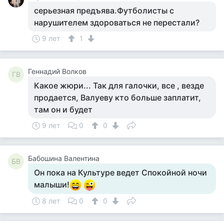
серьезная предъява.Футболисты с
нарушителем здороваться не перестали?
9 лет
1
Геннадий Волков
ГВ
Какое жюри... Так для галочки, все , везде
продается, Валуеву кто больше заплатит,
там он и будет
9 лет
0
0
Бабошина Валентина
БВ
Он пока на Культуре ведет Спокойной ночи
малыши!
8 лет
0
0