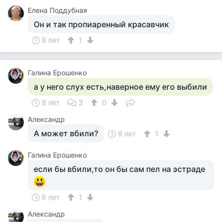
Елена Поддубная
Он и так пропиаренный красавчик
8 лет
1
Галина Ерошенко
а у него слух есть,наверное ему его выбили
9 лет
3
0
Александр
А может вбили?
9 лет
1
Галина Ерошенко
если бы вбили,то он бы сам пел на эстраде
9 лет
1
Александр