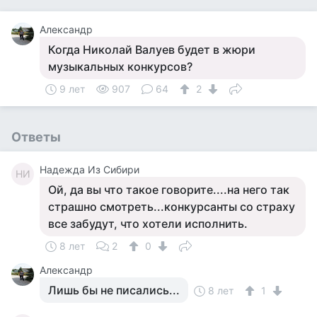
Александр
Когда Николай Валуев будет в жюри
музыкальных конкурсов?
9 лет
907
64
2
Ответы
Надежда Из Сибири
НИ
Ой, да вы что такое говорите....на него так
страшно смотреть...конкурсанты со страху
все забудут, что хотели исполнить.
8 лет
2
0
Александр
Лишь бы не писались...
8 лет
1