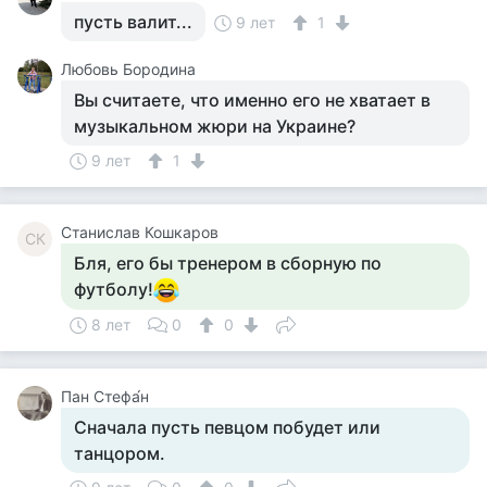
пусть валит...
9 лет
1
Любовь Бородина
Вы считаете, что именно его не хватает в
музыкальном жюри на Украине?
9 лет
1
Станислав Кошкаров
СК
Бля, его бы тренером в сборную по
футболу!
8 лет
0
0
Пан Стефа́н
Сначала пусть певцом побудет или
танцором.