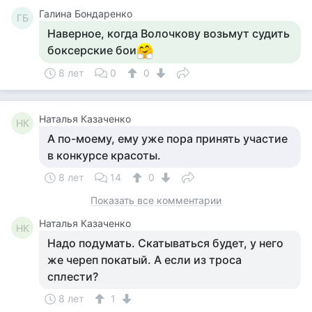
Галина Бондаренко
ГБ
Наверное, когда Волочкову возьмут судить
боксерские бои
8 лет
0
0
Наталья Казаченко
НК
А по-моему, ему уже пора принять участие
в конкурсе красоты.
8 лет
14
0
Показать все комментарии
Наталья Казаченко
НК
Надо подумать. Скатываться будет, у него
же череп покатый. А если из троса
сплести?
8 лет
1