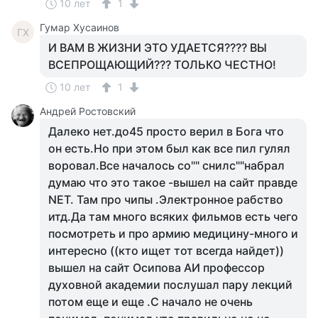
10 лет
1
Гумар Хусаинов
ГХ
И ВАМ В ЖИЗНИ ЭТО УДАЕТСЯ???? ВЫ
ВСЕПРОЩАЮЩИЙ??? ТОЛЬКО ЧЕСТНО!
10 лет
1
Андрей Ростовский
Далеко нет.до45 просто верил в Бога что
он есть.Но при этом был как все пил гулял
воровал.Все началось со"" снилс""набрал
думаю что это такое -вышел на сайт прaвде
NET. Там про чипы .Электронное рабство
итд.Да там много всяких фильмов есть чего
посмотреть и про армию медицину-много и
интересно ((кто ищет тот всегда найдет))
вышел на сайт Осипова АИ профессор
духовной академии послушал пару лекций
потом еще и еще .С начало не очень