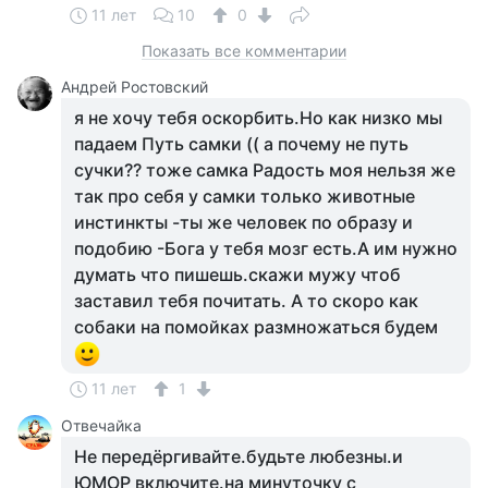
11 лет
10
0
Показать все комментарии
Андрей Ростовский
я не хочу тебя оскорбить.Но как низко мы
падаем Путь самки (( а почему не путь
сучки?? тоже самка Радость моя нельзя же
так про себя у самки только животные
инстинкты -ты же человек по образу и
подобию -Бога у тебя мозг есть.А им нужно
думать что пишешь.скажи мужу чтоб
заставил тебя почитать. А то скоро как
собаки на помойках размножаться будем
11 лет
1
Отвечайка
Не передёргивайте.будьте любезны.и
ЮМОР включите.на минуточку с