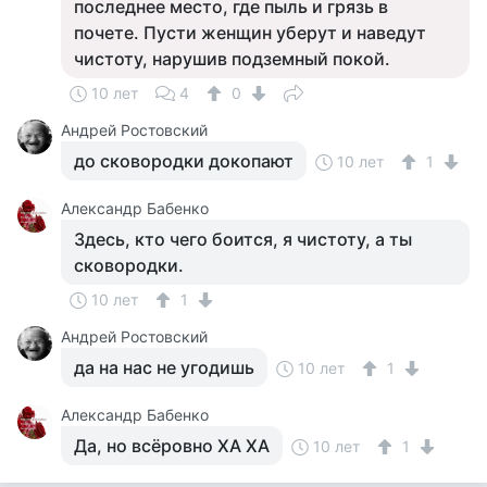
последнее место, где пыль и грязь в
почете. Пусти женщин уберут и наведут
чистоту, нарушив подземный покой.
10 лет
4
0
Андрей Ростовский
до сковородки докопают
10 лет
1
Александр Бабенко
Здесь, кто чего боится, я чистоту, а ты
сковородки.
10 лет
1
Андрей Ростовский
да на нас не угодишь
10 лет
1
Александр Бабенко
Да, но всёровно ХА ХА
10 лет
1