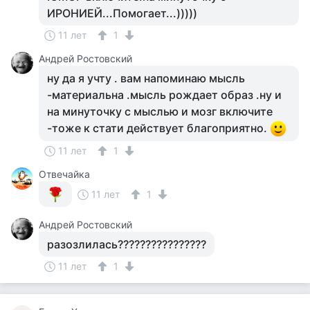
ИРОНИЕЙ...Помогает...)))))
11 лет
1
Андрей Ростовский
ну да я учту . вам напоминаю мысль
-материальна .мысль рождает образ .ну и
на минуточку с мыслью и мозг включите
-тоже к стати действует благоприятно.
11 лет
1
Отвечайка
11 лет
1
Андрей Ростовский
разозлилась????????????????
11 лет
1