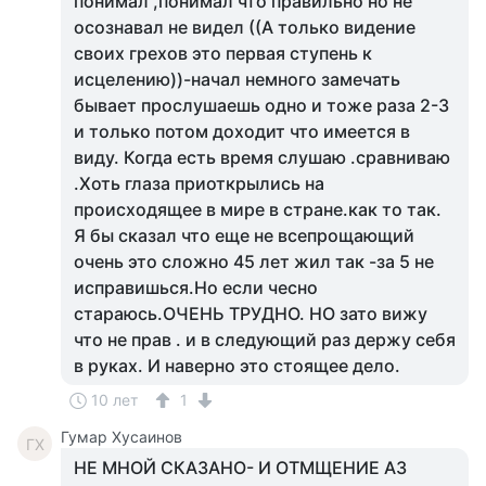
понимал ,понимал что правильно но не
осознавал не видел ((А только видение
своих грехов это первая ступень к
исцелению))-начал немного замечать
бывает прослушаешь одно и тоже раза 2-3
и только потом доходит что имеется в
виду. Когда есть время слушаю .сравниваю
.Хоть глаза приоткрылись на
происходящее в мире в стране.как то так.
Я бы сказал что еще не всепрощающий
очень это сложно 45 лет жил так -за 5 не
исправишься.Но если чесно
стараюсь.ОЧЕНЬ ТРУДНО. НО зато вижу
что не прав . и в следующий раз держу себя
в руках. И наверно это стоящее дело.
10 лет
1
Гумар Хусаинов
ГХ
НЕ МНОЙ СКАЗАНО- И ОТМЩЕНИЕ АЗ