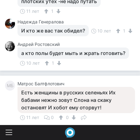
плотских утех -не надо путать
11 лет
1
Надежда Генералова
И кто же вас так обидел?
10 лет
1
Андрей Ростовский
а кто полы будет мыть и жрать готовить?
10 лет
1
Матрос Балтфлотович
МБ
Есть женщины в русских селеньях Их
бабами нежно зовут Слона на скаку
остановят И хобот ему оторвут!
11 лет
0
0
Yelena Neyman