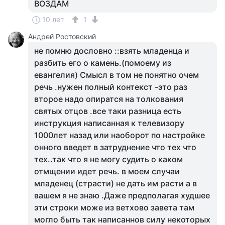
ВОЗДАМ
10 лет
1
Андрей Ростовский
не помню дословно ::взять младенца и
разбить его о камень.(помоему из
евангелия) Смысл в том не понятно очем
речь .нужен полный контекст -это раз
второе надо опиратся на толкования
святых отцов .все таки разница есть
инструкция написанная к телевизору
1000лет назад или наоборот по настройке
онного введет в затруднение что тех что
тех..так что я не могу судить о каком
отмщении идет речь. в моем случаи
младенец (страсти) не дать им расти а в
вашем я не знаю .Даже предполагая худшее
эти строки може из ветхово завета там
могло быть так написаннов силу некоторых