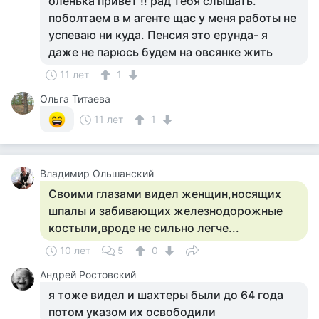
оленька привет !! рад тебя слышать.
поболтаем в м агенте щас у меня работы не
успеваю ни куда. Пенсия это ерунда- я
даже не парюсь будем на овсянке жить
11 лет
1
Ольга Титаева
11 лет
1
Владимир Ольшанский
Своими глазами видел женщин,носящих
шпалы и забивающих железнодорожные
костыли,вроде не сильно легче...
10 лет
5
0
Андрей Ростовский
я тоже видел и шахтеры были до 64 года
потом указом их освободили