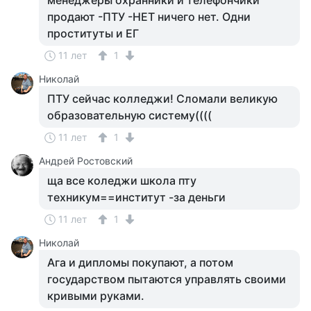
менеджеры охранники и телефончики
продают -ПТУ -НЕТ ничего нет. Одни
проституты и ЕГ
11 лет
1
Николай
ПТУ сейчас колледжи! Сломали великую
образовательную систему((((
11 лет
1
Андрей Ростовский
ща все коледжи школа пту
техникум==институт -за деньги
11 лет
1
Николай
Ага и дипломы покупают, а потом
государством пытаются управлять своими
кривыми руками.