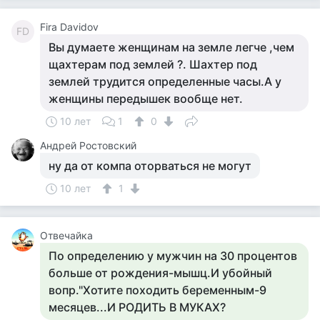
Fira Davidov
FD
Вы думаете женщинам на земле легче ,чем
щаxтерам под землей ?. Шаxтер под
землей трудится определенные часы.А у
женщины передышек вообще нет.
10 лет
1
0
Андрей Ростовский
ну да от компа оторваться не могут
10 лет
1
Отвечайка
По определению у мужчин на 30 процентов
больше от рождения-мышц.И убойный
вопр."Хотите походить беременным-9
месяцев...И РОДИТЬ В МУКАХ?