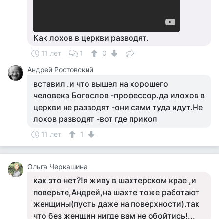
Как лохов в церкви разводят.
11 лет
1
0
Андрей Ростовский
вставил .и что вышел на хорошего
человека Богослов -профессор.да илохов в
церкви не разводят -они сами туда идут.Не
лохов разводят -вот где прикол
11 лет
1
Ольга Черкашина
как это нет?!я живу в шахтерском крае ,и
поверьте,Андрей,на шахте тоже работают
женщины(пусть даже на поверхности).так
что без женщин нигде вам не обойтись!...