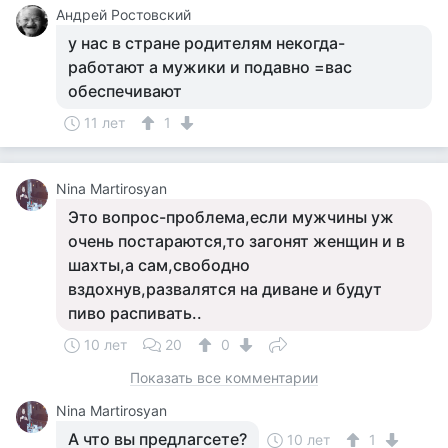
Андрей Ростовский
у нас в стране родителям некогда-
работают а мужики и подавно =вас
обеспечивают
11 лет
1
Nina Martirosyan
Это вопрос-проблема,если мужчины уж
очень постараются,то загонят женщин и в
шахты,а сам,свободно
вздохнув,развалятся на диване и будут
пиво распивать..
10 лет
20
0
Показать все комментарии
Nina Martirosyan
А что вы предлагсете?
10 лет
1