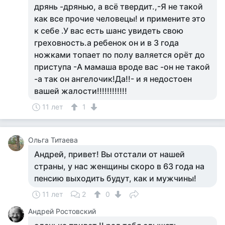
дрянь -дрянью, а всё твердит.,-Я не такой
как все прочие человецы! и примените это
к себе .У вас есть шанс увидеть свою
греховность.а ребенок он и в 3 года
ножками топает по полу валяется орёт до
приступа -А мамаша вроде вас -он не такой
-а так он ангелочик!Да!!- и я недостоен
вашей жалости!!!!!!!!!!!!
11 лет
1
Ольга Титаева
Андрей, привет! Вы отстали от нашей
страны, у нас женщины скоро в 63 года на
пенсию выходить будут, как и мужчины!
11 лет
2
0
Андрей Ростовский