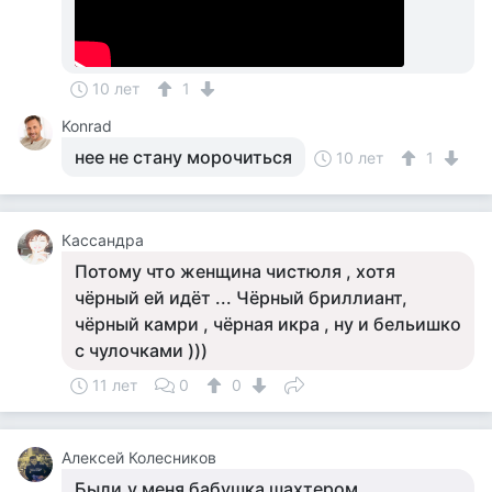
10 лет
1
Konrad
нее не стану морочиться
10 лет
1
Кассандра
Потому что женщина чистюля , хотя
чёрный ей идёт ... Чёрный бриллиант,
чёрный камри , чёрная икра , ну и бельишко
с чулочками )))
11 лет
0
0
Алексей Колесников
Были,у меня бабушка шахтером