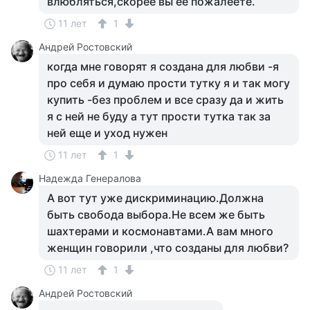
влюбляться,скорее вы ее пожалеете.
11 лет
1
Андрей Ростовский
когда мне говорят я создана для любви -я
про себя и думаю прости тутку я и так могу
купить -без проблем и все сразу да и жить
я с ней не буду а тут прости тутка так за
ней еще и уход нужен
11 лет
1
Надежда Генералова
А вот тут уже дискриминацию.Должна
быть свобода выбора.Не всем же быть
шахтерами и космонавтами.А вам много
женщин говорили ,что созданы для любви?
11 лет
1
Андрей Ростовский