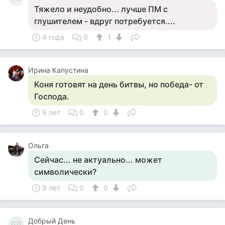
Тяжело и неудобно... лучше ПМ с
глушителем - вдруг потребуется....
4 года
0
1
Ирина Капустина
Коня готовят на день битвы, но победа- от
Господа.
9 лет
0
0
Ольга
Сейчас... не актуально... может
символически?
9 лет
0
0
Добрый День
ДД