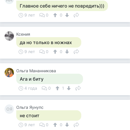
Главное себе ничего не повредить)))
9 лет
0
0
Ксения
да но только в ножнах
9 лет
0
0
Ольга Мананникова
Ага и биту
4 года
0
1
Ольга Яунупс
ОЯ
не стоит
9 лет
0
0