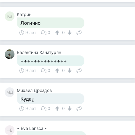
Катрин
Ка
Логично
9 лет
0
0
Валентина Хачатурян
++++++++++++++
9 лет
0
0
Михаил Дроздов
МД
Куда¿
9 лет
0
0
~ Eva Lansca ~
~E