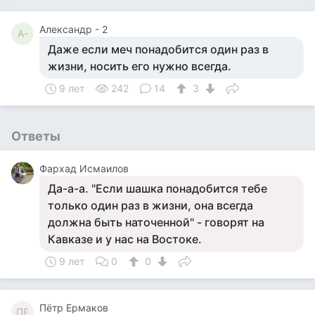
Александр - 2
А-
Даже если меч понадобится один раз в
жизни, носить его нужно всегда.
9 лет
242
14
3
Ответы
Фархад Исмаилов
Да-а-а. "Если шашка понадобится тебе
только один раз в жизни, она всегда
должна быть наточенной" - говорят на
Кавказе и у нас на Востоке.
9 лет
0
0
Пётр Ермаков
ПЕ