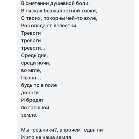
В смятении душевной боли,
В тисках безжалостной тоски,
С твоих, покорны чей-то воле,
Роз опадают лепестки.
Тревоги
тревоги
тревоги...
Средь дня,
среди ночи,
во мгле,
Пылят...
будь то в поле
дороги
И бродят
по грешной
земле.
Мы грешники?, впрочем -едва ли
И это не наша земля,