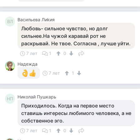
Васильева Лиkия
ВЛ
Любовь- сильное чувство, но долг
сильнее.На чужой каравай рот не
раскрывай. Не твое. Согласна , лучше уйти.
7 лет
1
0
Надежда
7 лет
1
Николай Пушкарь
НП
Приходилось. Когда на первое место
ставишь интересы любимого человека, а не
собственное эго.
7 лет
1
0