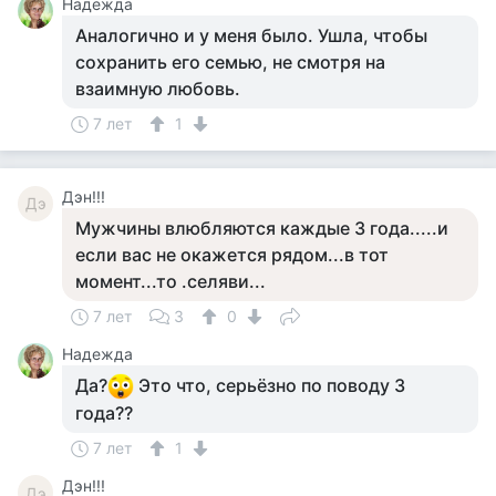
Надежда
Аналогично и у меня было. Ушла, чтобы
сохранить его семью, не смотря на
взаимную любовь.
7 лет
1
Дэн!!!
Дэ
Мужчины влюбляются каждые 3 года.....и
если вас не окажется рядом...в тот
момент...то .селяви...
7 лет
3
0
Надежда
Да?
Это что, серьёзно по поводу 3
года??
7 лет
1
Дэн!!!
Дэ