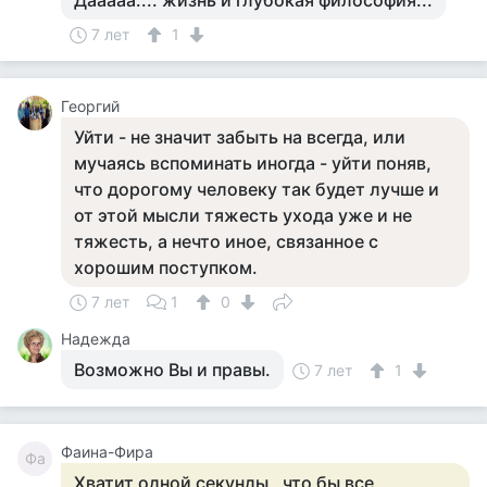
Дааааа.... жизнь и глубокая философия...
7 лет
1
Георгий
Уйти - не значит забыть на всегда, или
мучаясь вспоминать иногда - уйти поняв,
что дорогому человеку так будет лучше и
от этой мысли тяжесть ухода уже и не
тяжесть, а нечто иное, связанное с
хорошим поступком.
7 лет
1
0
Надежда
Возможно Вы и правы.
7 лет
1
Фаина-Фира
Фа
Хватит одной секунды , что бы все