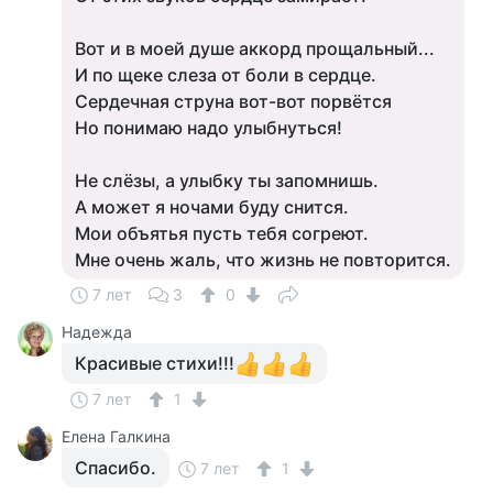
Вот и в моей душе аккорд прощальный...
И по щеке слеза от боли в сердце.
Сердечная струна вот-вот порвётся
Но понимаю надо улыбнуться!
Не слёзы, а улыбку ты запомнишь.
А может я ночами буду снится.
Мои объятья пусть тебя согреют.
Мне очень жаль, что жизнь не повторится.
7 лет
3
0
Надежда
Красивые стихи!!!
7 лет
1
Елена Галкина
Спасибо.
7 лет
1