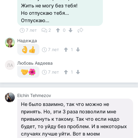
Жить не могу без тебя!
Но отпускаю тебя…
Отпускаю…
7 лет
2
0
Надежда
7 лет
1
Любовь Авдеева
ЛА
7 лет
1
Elchin Tehmezov
Не было взаимно, так что можно не
принять. Но, эти 3 раза позволили мне
привыкнуть к такому. Так что если надо
будет, то уйду без проблем. И в некоторых
случаях лучше уйти. Вот в моем