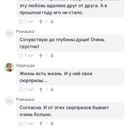
эту любовь вдалеке друг от друга. А в
прошлом году его не стало.
7 лет
1
Ромашка
Ро
Сочувствую до глубины души! Очень
грустно!
7 лет
1
Надежда
Жизнь есть жизнь. И у неё свои
сюрпризы...
7 лет
1
Ромашка
Ро
Согласна. И от этих сюрпризов бывает
очень больно.
7 лет
1