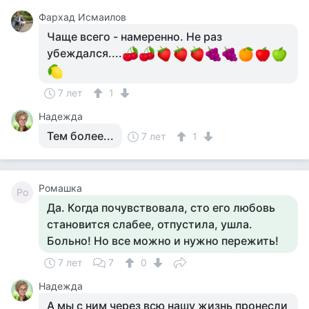
Фархад Исмаилов
Чаще всего - намеренно. Не раз
убеждался....
7 лет
1
Надежда
Тем более...
7 лет
1
Ромашка
Ро
Да. Когда почувствовала, сто его любовь
становится слабее, отпустила, ушла.
Больно! Но все можно и нужно пережить!
7 лет
7
0
Надежда
А мы с ним через всю нашу жизнь пронесли