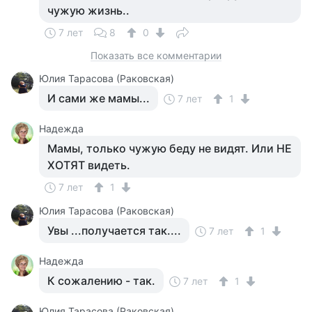
чужую жизнь..
7 лет
8
0
Показать все комментарии
Юлия Тарасова (Раковская)
И сами же мамы...
7 лет
1
Надежда
Мамы, только чужую беду не видят. Или НЕ
ХОТЯТ видеть.
7 лет
1
Юлия Тарасова (Раковская)
Увы ...получается так....
7 лет
1
Надежда
К сожалению - так.
7 лет
1
Юлия Тарасова (Раковская)