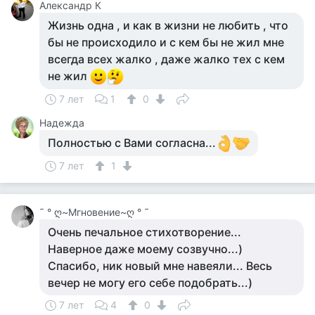
Александр К
Жизнь одна , и как в жизни не любить , что
бы не происходило и с кем бы не жил мне
всегда всех жалко , даже жалко тех с кем
не жил
7 лет
1
0
Надежда
Полностью с Вами согласна...
7 лет
1
˜ ° ღ~Мгновение~ღ ° ˜
Очень печальное стихотворение...
Наверное даже моему созвучно...)
Спасибо, ник новый мне навеяли... Весь
вечер не могу его себе подобрать...)
7 лет
4
0