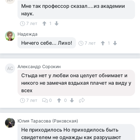
Мне так профессор сказал....из академии
наук.
7 лет
1
Надежда
Ничего себе... Лихо!
7 лет
1
Александр Сорокин
АС
Стыда нет у любви она целует обнимает и
никого не замечая вздыхая плачет на виду у
всех
7 лет
0
0
Юлия Тарасова (Раковская)
Не приходилось Но приходилось быть
свидетелем не однажды как разрушают