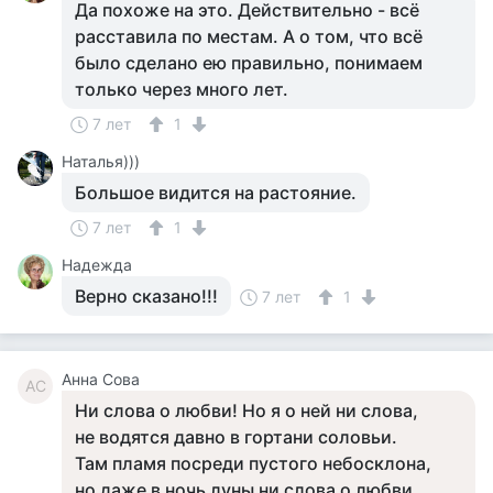
Да похоже на это. Действительно - всё
расставила по местам. А о том, что всё
было сделано ею правильно, понимаем
только через много лет.
7 лет
1
Наталья)))
Большое видится на растояние.
7 лет
1
Надежда
Верно сказано!!!
7 лет
1
Анна Сова
АС
Ни слова о любви! Но я о ней ни слова,
не водятся давно в гортани соловьи.
Там пламя посреди пустого небосклона,
но даже в ночь луны ни слова о любви