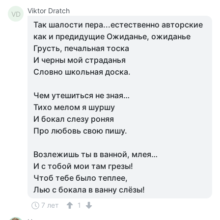
Viktor Dratch
VD
Так шалости пера...естественно авторские
как и предидущие Ожиданье, ожиданье
Грусть, печальная тоска
И черны мой страданья
Словно школьная доска.
Чем утешиться не зная…
Тихо мелом я шуршу
И бокал слезу роняя
Про любовь свою пишу.
Возлежишь ты в ванной, млея…
И с тобой мои там грезы!
Чтоб тебе было теплее,
Лью с бокала в ванну слёзы!
7 лет
1