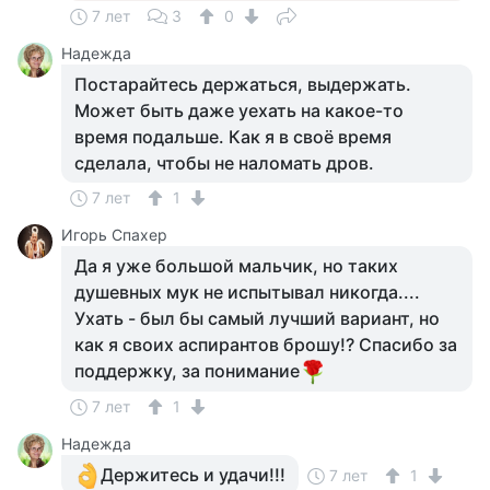
7 лет
3
0
Надежда
Постарайтесь держаться, выдержать.
Может быть даже уехать на какое-то
время подальше. Как я в своё время
сделала, чтобы не наломать дров.
7 лет
1
Игорь Спахер
Да я уже большой мальчик, но таких
душевных мук не испытывал никогда....
Ухать - был бы самый лучший вариант, но
как я своих аспирантов брошу!? Спасибо за
поддержку, за понимание
7 лет
1
Надежда
Держитесь и удачи!!!
7 лет
1