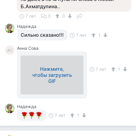
Б.Ахматдулина..
7 лет
3
0
Надежда
Сильно сказано!!!
7 лет
1
Анна Сова
АС
Нажмите,
7 лет
1
чтобы загрузить
GIF
Надежда
7 лет
1