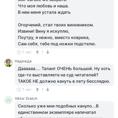
Что моя любовь и наша.
В нем меня устала ждать
Огорчений, стал твоих виновником.
Извини! Вину я искуплю,
Поутру, я нежно, вместо коврика,
Сам себя, тебе под ножки подстелю.
7 лет
1
Надежда
Даааааа.... Талант ОЧЕНЬ большой. Ну хоть
где-то выставляете на суд читателей?
ТАКОЕ НЕ должно кануть в лету бесследно.
7 лет
1
Viktor Dratch
VD
Сколько уже мне подобных кануло...В
единственном экземпляре напечатал