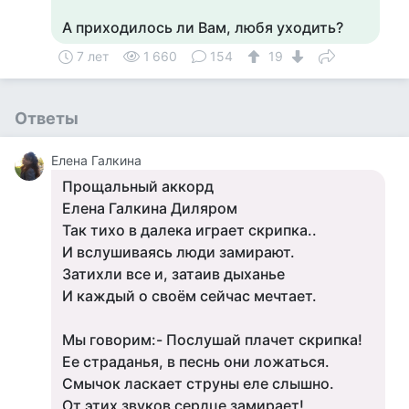
А приходилось ли Вам, любя уходить?
7 лет
1 660
154
19
Ответы
Елена Галкина
Прощальный аккорд
Елена Галкина Диляром
Так тихо в далека играет скрипка..
И вслушиваясь люди замирают.
Затихли все и, затаив дыханье
И каждый о своём сейчас мечтает.
Мы говорим:- Послушай плачет скрипка!
Ее страданья, в песнь они ложаться.
Смычок ласкает струны еле слышно.
От этих звуков сердце замирает!