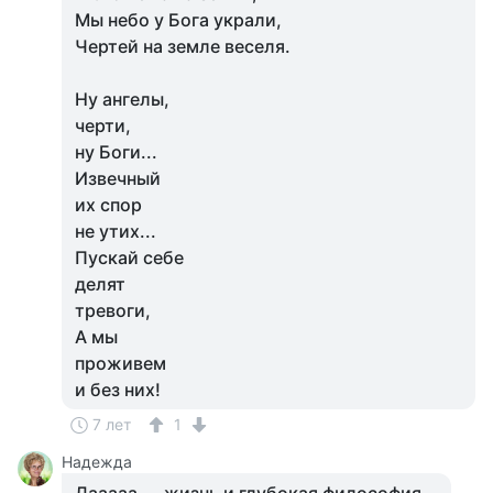
Мы небо у Бога украли,
Чертей на земле веселя.
Ну ангелы,
черти,
ну Боги...
Извечный
их спор
не утих...
Пускай себе
делят
тревоги,
А мы
проживем
и без них!
7 лет
1
Надежда