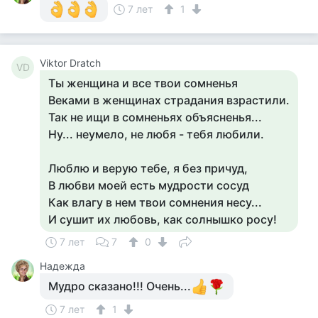
7 лет
1
Viktor Dratch
VD
Ты женщина и все твои сомненья
Веками в женщинах страдания взрастили.
Так не ищи в сомненьях объясненья...
Ну... неумело, не любя - тебя любили.
Люблю и верую тебе, я без причуд,
В любви моей есть мудрости сосуд
Как влагу в нем твои сомнения несу...
И сушит их любовь, как солнышко росу!
7 лет
7
0
Надежда
Мудро сказано!!! Очень...
7 лет
1