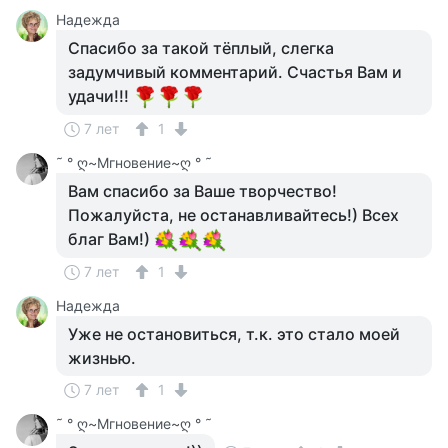
Надежда
Спасибо за такой тёплый, слегка
задумчивый комментарий. Счастья Вам и
удачи!!!
7 лет
1
˜ ° ღ~Мгновение~ღ ° ˜
Вам спасибо за Ваше творчество!
Пожалуйста, не останавливайтесь!) Всех
благ Вам!)
7 лет
1
Надежда
Уже не остановиться, т.к. это стало моей
жизнью.
7 лет
1
˜ ° ღ~Мгновение~ღ ° ˜