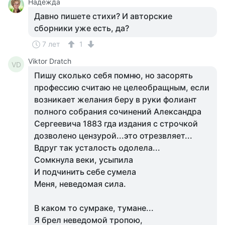
Надежда
Давно пишете стихи? И авторские
сборники уже есть, да?
7 лет
1
Viktor Dratch
VD
Пишу сколько себя помню, но засорять
профессию считаю не целеобращным, если
возникает желания беру в руки фолиант
полного собрания сочинений Александра
Сергеевича 1883 гда издания с строчкой
дозволено цензурой...это отрезвляет...
Вдруг так усталость одолела...
Сомкнула веки, усыпила
И подчинить себе сумела
Меня, неведомая сила.
В каком то сумраке, тумане...
Я брел неведомой тропою,