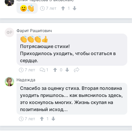
7 лет
1
Фарит Рашитович
ФР
Потрясающие стихи!
Приходилось уходить, чтобы остаться в
сердце.
7 лет
1
0
Надежда
Спасибо за оценку стиха. Вторая половина
уходить пришлось... как выяснилось здесь,
это коснулось многих. Жизнь скупая на
позитивный исход...
7 лет
1