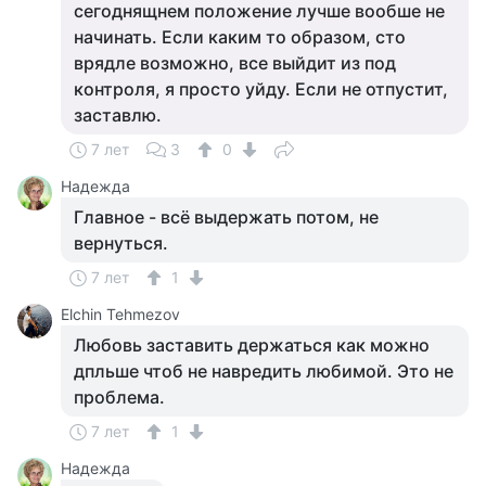
сегоднящнем положение лучше вообше не
начинать. Если каким то образом, сто
врядле возможно, все выйдит из под
контроля, я просто уйду. Если не отпустит,
заставлю.
7 лет
3
0
Надежда
Главное - всё выдержать потом, не
вернуться.
7 лет
1
Elchin Tehmezov
Любовь заставить держаться как можно
дпльше чтоб не навредить любимой. Это не
проблема.
7 лет
1
Надежда