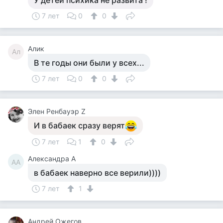
У детей психика не развита !
7 лет
0
0
Алик
Ал
В те годы они были у всех...
7 лет
0
0
Элен Ренбауэр Z
И в бабаек сразу верят
7 лет
1
0
Александра А
АА
в бабаек наверно все верили))))
7 лет
1
Андрей Ожегов