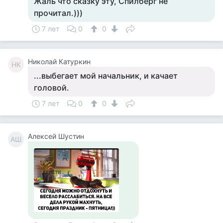
Жаль что сказку эту, Спилберг не
прочитал.)))
7 лет
0
0
Николай Катуркин
НК
...выбегает мой начальник, и качает
головой.
7 лет
0
0
Алексей Шустин
АШ