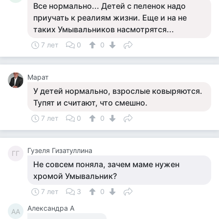
Все нормально... Детей с пеленок надо
приучать к реалиям жизни. Еще и на не
таких Умывальников насмотрятся...
7 лет
0
0
Марат
У детей нормально, взрослые ковыряются.
Тупят и считают, что смешно.
7 лет
0
0
Гузеля Гизатуллина
ГГ
Не совсем поняла, зачем маме нужен
хромой Умывальник?
7 лет
3
0
Александра А
АА