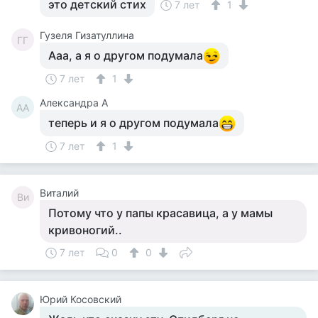
это детский стих
7 лет
1
Гузеля Гизатуллина
ГГ
Ааа, а я о другом подумала
7 лет
1
Александра А
АА
теперь и я о другом подумала
7 лет
1
Виталий
Ви
Потому что у папы красавица, а у мамы
кривоногий..
7 лет
0
0
Юрий Косовский