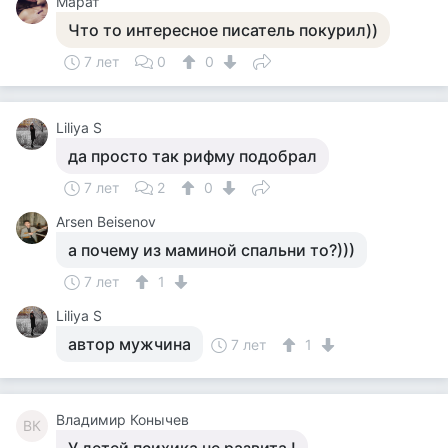
Марат
Что то интересное писатель покурил))
7 лет
0
0
Liliya S
да просто так рифму подобрал
7 лет
2
0
Arsen Beisenov
а почему из маминой спальни то?)))
7 лет
1
Liliya S
автор мужчина
7 лет
1
Владимир Конычев
ВК