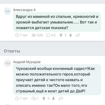
Александра А
АА
Вдруг из маминой из спальни, кривоногий и
хромой-выбегает умывальник..... Вот так и
ломается детская психика?
7 лет
426
43
5
Ответы
Андрей Мурадов
АМ
Чуковский вообще конченный садист!Как
можно положительного героя,который
приучает детей к чистоте назвать и
описать именно так?Он мало того,что
страшный,ещё и моет детей до ДЫР!
7 лет
1
0