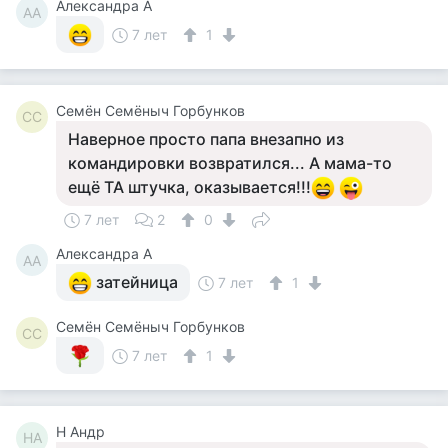
Александра А
АА
7 лет
1
Семён Семёныч Горбунков
СС
Наверное просто папа внезапно из
командировки возвратился... А мама-то
ещё ТА штучка, оказывается!!!
7 лет
2
0
Александра А
АА
затейница
7 лет
1
Семён Семёныч Горбунков
СС
7 лет
1
Н Андр
НА