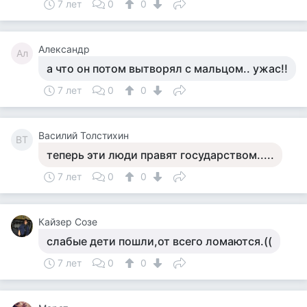
7 лет
0
0
Александр
Ал
а что он потом вытворял с мальцом.. ужас!!
7 лет
0
0
Василий Толстихин
ВТ
теперь эти люди правят государством.....
7 лет
0
0
Кайзер Созе
слабые дети пошли,от всего ломаются.((
7 лет
0
0