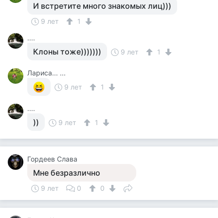
И встретите много знакомых лиц)))
9 лет
1
....
Клоны тоже)))))))
9 лет
1
Лариса... ...
9 лет
1
....
))
9 лет
1
Гордеев Слава
Мне безразлично
9 лет
0
0