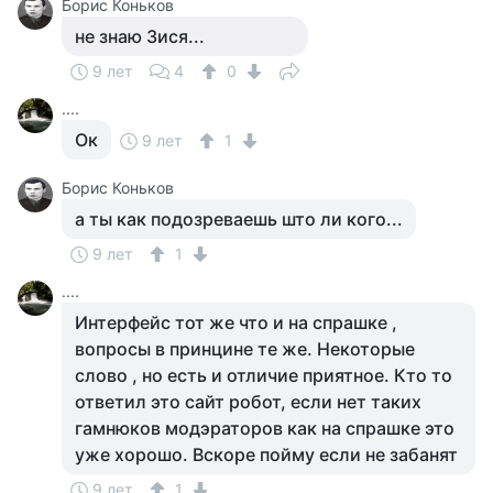
Борис Коньков
не знаю Зися...
9 лет
4
0
....
Ок
9 лет
1
Борис Коньков
а ты как подозреваешь што ли кого...
9 лет
1
....
Интерфейс тот же что и на спрашке ,
вопросы в принцине те же. Некоторые
слово , но есть и отличие приятное. Кто то
ответил это сайт робот, если нет таких
гамнюков модэраторов как на спрашке это
уже хорошо. Вскоре пойму если не забанят
9 лет
1