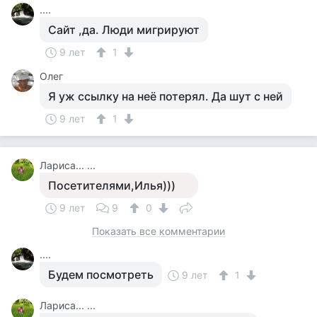
....
Сайт ,да. Люди мигрируют
9 лет
1
Олег
Я уж ссылку на неё потерял. Да шут с ней
9 лет
1
Лариса... ...
Посетителями,Илья)))
9 лет
9
0
Показать все комментарии
....
Будем посмотреть
9 лет
1
Лариса... ...