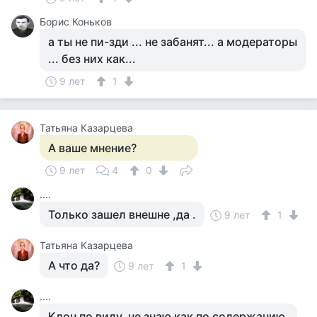
Борис Коньков
а ты не пи-зди ... не забанят... а модераторы
... без них как...
9 лет
1
Татьяна Казарцева
А ваше мнение?
9 лет
4
0
....
Только зашел внешне ,да .
9 лет
1
Татьяна Казарцева
А что да?
9 лет
1
....
Клон по виду, не знаю как по содержанию.