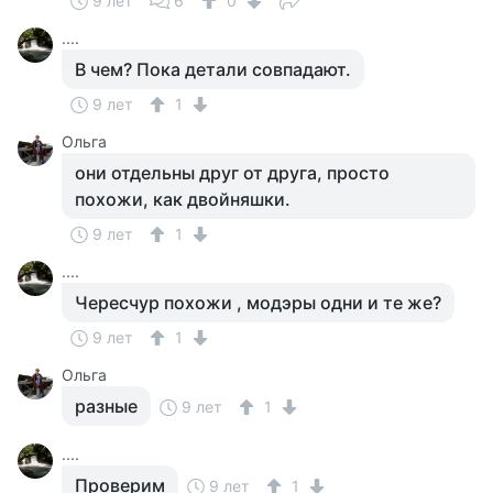
9 лет
6
0
....
В чем? Пока детали совпадают.
9 лет
1
Ольга
они отдельны друг от друга, просто
похожи, как двойняшки.
9 лет
1
....
Чересчур похожи , модэры одни и те же?
9 лет
1
Ольга
разные
9 лет
1
....
Проверим
9 лет
1