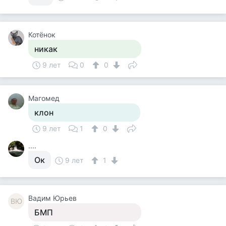
Котёнок
никак
9 лет
0
0
Магомед
клон
9 лет
1
0
....
Ок
9 лет
1
Вадим Юрьев
ВЮ
БМП