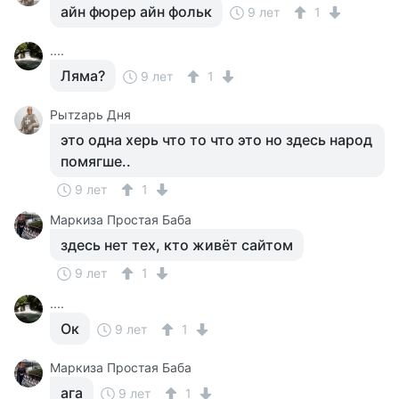
айн фюрер айн фольк
9 лет
1
....
Ляма?
9 лет
1
Рытzарь Дня
это одна херь что то что это но здесь народ
помягше..
9 лет
1
Маркиза Простая Баба
здесь нет тех, кто живёт сайтом
9 лет
1
....
Ок
9 лет
1
Маркиза Простая Баба
ага
9 лет
1