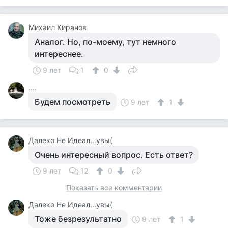
Михаил Киранов
Аналог. Но, по-моему, тут немного
интереснее.
9 лет
1
0
....
Будем посмотреть
9 лет
1
Далеко Не Идеал...увы(
Очень интересный вопрос. Есть ответ?
9 лет
12
0
Показать все комментарии
Далеко Не Идеал...увы(
Тоже безрезультатно
9 лет
1