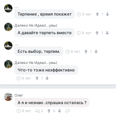
....
Терпение , время покажет
9 лет
1
Далеко Не Идеал...увы(
А давайте терпеть вместе
9 лет
1
....
Есть выбор, терпим.
9 лет
1
Далеко Не Идеал...увы(
Что-то тоже неэффективно
9 лет
1
Олег
А я и незнаю .спрашка осталась ?
9 лет
2
0