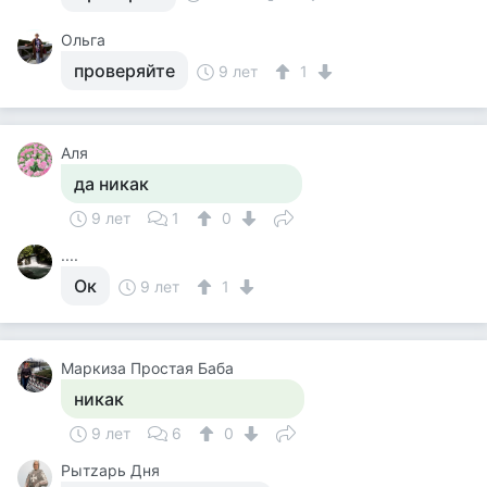
Ольга
проверяйте
9 лет
1
Аля
да никак
9 лет
1
0
....
Ок
9 лет
1
Маркиза Простая Баба
никак
9 лет
6
0
Рытzарь Дня