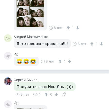
8 лет
1
Андрей Максименко
АМ
Я же говорю - кривляка!!!!
8 лет
1
Ир
Ир
8 лет
1
Сергей Сычев
Получится знак Инь-Янь . ))))
8 лет
4
0
Ир
Ир