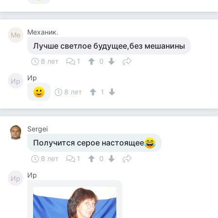
Механик.
Ме
Лучше светлое будущее,без мешанины
8 лет
1
0
Ир
Ир
8 лет
1
Sergei
Получится серое настоящее
8 лет
1
0
Ир
Ир