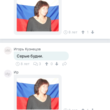
8 лет
1
Игорь Кузнецов
ИК
Серые будни.
8 лет
3
0
Ир
Ир