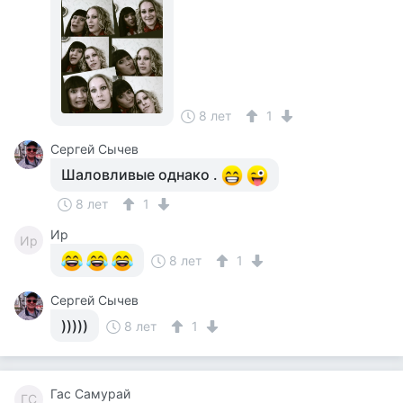
8 лет
1
Сергей Сычев
Шаловливые однако .
8 лет
1
Ир
Ир
8 лет
1
Сергей Сычев
)))))
8 лет
1
Гас Самурай
ГС