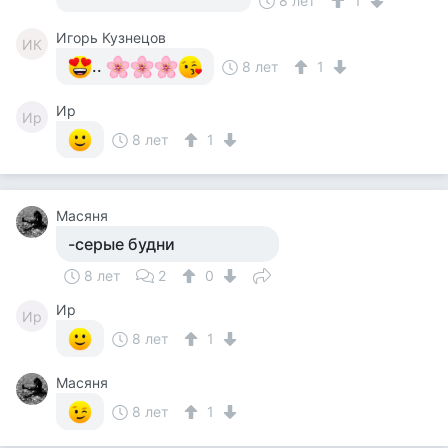
8 лет
1
Игорь Кузнецов
ИК
..
8 лет
1
Ир
Ир
8 лет
1
Масяня
-серые будни
8 лет
2
0
Ир
Ир
8 лет
1
Масяня
8 лет
1