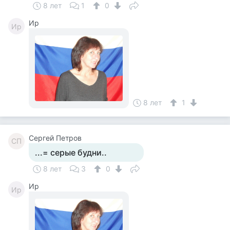
8 лет
1
0
Ир
Ир
8 лет
1
Сергей Петров
СП
...= серые будни..
8 лет
3
0
Ир
Ир