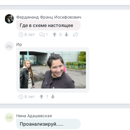
Фердинанд Франц Иосифовович
Где в схеме настоящее
8 лет
1
0
Ир
Ир
8 лет
1
Нина Адашевская
НА
Проанализируй.....