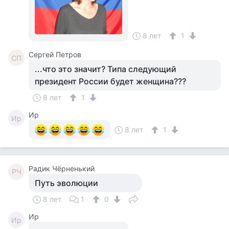
8 лет
1
Сергей Петров
СП
...что это значит? Типа следующий
президент России будет женщина???
8 лет
1
Ир
Ир
8 лет
1
Радик Чёрненький
РЧ
Путь эволюции
8 лет
1
0
Ир
Ир