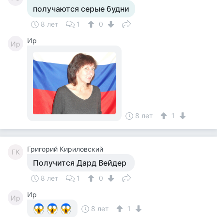
получаются серые будни
8 лет
1
0
Ир
Ир
8 лет
1
Григорий Кириловский
ГК
Получится Дард Вейдер
8 лет
1
0
Ир
Ир
8 лет
1