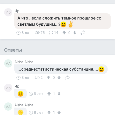
Ир
Ир
А что , если сложить темное прошлое со
светлым будущим...?
8 лет
76
14
0
Ответы
Aisha Aisha
AA
...среднестатистическая субстанция....
8 лет
2
0
Ир
Ир
8 лет
1
Aisha Aisha
AA
8 лет
1