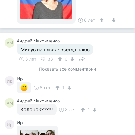
8 лет
1
Андрей Максименко
АМ
Минус на плюс - всегда плюс
8 лет
33
0
Показать все комментарии
Ир
Ир
8 лет
1
Андрей Максименко
АМ
Колобок???!!!
8 лет
1
Ир
Ир