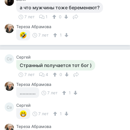
а что мужчины тоже беременеют?
7 лет
1
0
Тереза Абрамова
7 лет
1
Сергей
Се
Странный получается тот бог )
7 лет
4
0
Тереза Абрамова
...........
7 лет
1
Сергей
Се
7 лет
1
Тереза Абрамова