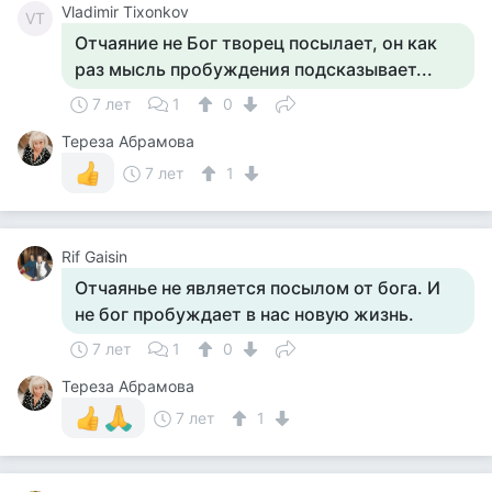
Vladimir Tixonkov
VT
Отчаяние не Бог творец посылает, он как
раз мысль пробуждения подсказывает...
7 лет
1
0
Тереза Абрамова
7 лет
1
Rif Gaisin
Отчаянье не является посылом от бога. И
не бог пробуждает в нас новую жизнь.
7 лет
1
0
Тереза Абрамова
7 лет
1