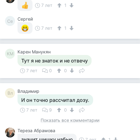
7 лет
1
Сергей
Се
7 лет
1
Карен Манукян
КМ
Тут я не знаток и не отвечу
7 лет
0
0
Владимир
Вл
И он точно рассчитал дозу.
7 лет
9
0
Показать все комментарии
Тереза Абрамова
значит шишку набью
7 лет
1