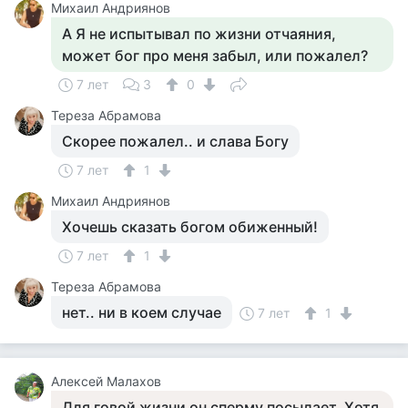
Михаил Андриянов
А Я не испытывал по жизни отчаяния,
может бог про меня забыл, или пожалел?
7 лет
3
0
Тереза Абрамова
Скорее пожалел.. и слава Богу
7 лет
1
Михаил Андриянов
Хочешь сказать богом обиженный!
7 лет
1
Тереза Абрамова
нет.. ни в коем случае
7 лет
1
Алексей Малахов
Для говой жизни он сперму посылает. Хотя