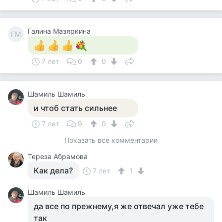
Галина Мазяркина
ГМ
7 лет
0
0
Шамиль Шамиль
и чтоб стать сильнее
7 лет
9
0
Показать все комментарии
Тереза Абрамова
Как дела?
7 лет
1
Шамиль Шамиль
да все по прежнему,я же отвечал уже тебе
так