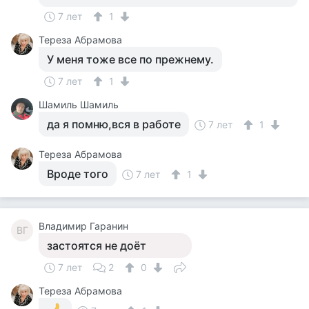
7 лет
1
Тереза Абрамова
У меня тоже все по прежнему.
7 лет
1
Шамиль Шамиль
да я помню,вся в работе
7 лет
1
Тереза Абрамова
Вроде того
7 лет
1
Владимир Гаранин
ВГ
застоятся не доёт
7 лет
2
0
Тереза Абрамова