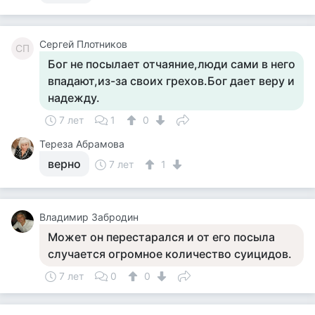
Cергей Плотников
CП
Бог не посылает отчаяние,люди сами в него
впадают,из-за своих грехов.Бог дает веру и
надежду.
7 лет
1
0
Тереза Абрамова
верно
7 лет
1
Владимир Забродин
Может он перестарался и от его посыла
случается огромное количество суицидов.
7 лет
0
0