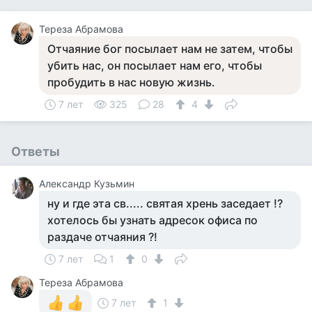
Тереза Абрамова
Отчаяние бог посылает нам не затем, чтобы
убить нас, он посылает нам его, чтобы
пробудить в нас новую жизнь.
7 лет
325
28
4
Ответы
Aлександр Кузьмин
ну и где эта св..... святая хрень заседает !?
хотелось бы узнать адресок офиса по
раздаче отчаяния ?!
7 лет
1
0
Тереза Абрамова
7 лет
1