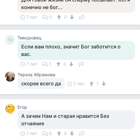
конечно не бог...
7 лет
0
0
Тимуровец
Ти
Если вам плохо, значит Бог заботится о
вас.
7 лет
1
0
Тереза Абрамова
скорее всего да
7 лет
1
Егор
А зачем Нам и старая нравится Без
отчаяния
7 лет
0
0