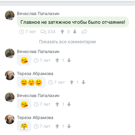
Вячеслав Паталахин
Главное не затяжное чтобы было отчаяние!
7 лет
334
0
Показать все комментарии
Вячеслав Паталахин
7 лет
1
Тереза Абрамова
7 лет
1
Вячеслав Паталахин
7 лет
1
Тереза Абрамова
7 лет
1