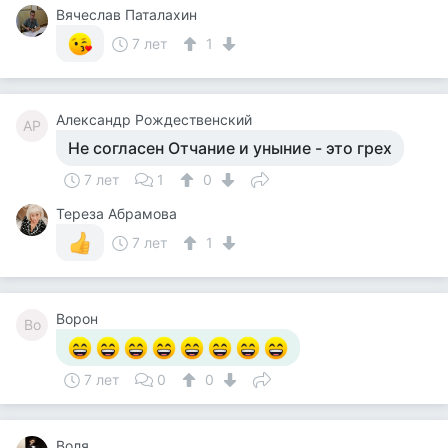
Вячеслав Паталахин
7 лет
1
Александр Рождественский
АР
Не согласен Отчание и уныние - это грех
7 лет
1
0
Тереза Абрамова
7 лет
1
Ворон
Во
7 лет
0
0
Воля