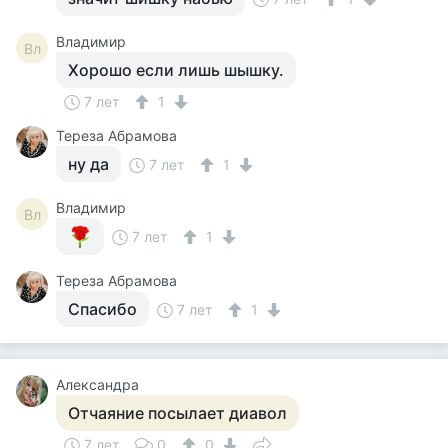
Владимир
Вл
Хорошо если лишь шышку.
7 лет
1
Тереза Абрамова
ну да
7 лет
1
Владимир
Вл
7 лет
1
Тереза Абрамова
Спасибо
7 лет
1
Александра
Отчаяние посылает диавол
7 лет
0
0