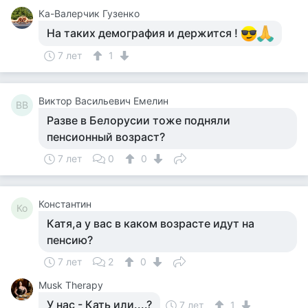
Ка-Валерчик Гузенко
На таких демография и держится !
7 лет
1
Виктор Васильевич Емелин
ВВ
Разве в Белорусии тоже подняли
пенсионный возраст?
7 лет
0
0
Константин
Ко
Катя,а у вас в каком возрасте идут на
пенсию?
7 лет
2
0
Musk Therapy
У нас - Кать или....?
7 лет
1