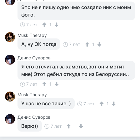
Это не я пишу,одно чмо создало ник с моим
фото,
7 лет
1
Musk Therapy
А, ну ОК тогда
7 лет
1
Денис Суворов
Я его отсчитал за хамство,вот он и мстит
мне) Этот дебил откуда то из Белоруссии..
7 лет
1
Musk Therapy
У нас не все такие. )
7 лет
1
Денис Суворов
Верю))
7 лет
1