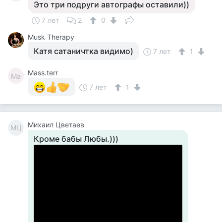
Это три подруги автографы оставили))
7 лет
2
0
Musk Therapy
Катя сатаничтка видимо)
7 лет
1
Mass.terr
Ma
7 лет
1
Михаил Цветаев
МЦ
Кроме бабы Любы.)))