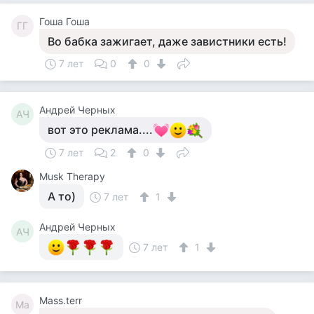
Гоша Гоша
ГГ
Во бабка зажигает, даже завистники есть!
7 лет
0
0
Андрей Черных
АЧ
вот это реклама....
7 лет
2
0
Musk Therapy
А то)
7 лет
1
Андрей Черных
АЧ
7 лет
1
Mass.terr
Ma