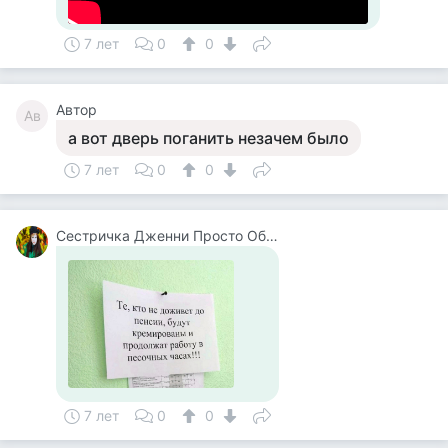
7 лет
0
0
Автор
Ав
а вот дверь поганить незачем было
7 лет
0
0
Сестричка Дженни Просто Общаюсьв Личке Не Отвечаю
7 лет
0
0