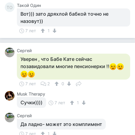
Такой Один
ТО
Вот))) зато дряхлой бабкой точно не
назовут))
7 лет
1
Сергей
Уверен , что Бабе Кате сейчас
позавидовали многие пенсионерки !!
7 лет
2
0
Musk Therapy
Сучки))))
7 лет
1
Сергей
Да ладно- может это комплимент
7 лет
1