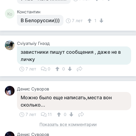
Константин
Ко
В Белоруссии)))
7 лет
1
Cviyатыiy Гнэзд
завистники пишут сообщения , даже не в
личку
7 лет
0
0
Денис Суворов
Можно было еще написать,места вон
сколько...
7 лет
11
0
Показать все комментарии
Денис Суворов