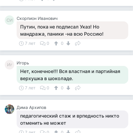
Скорпион Иванович
СИ
Путин, пока не подписал Указ! Но
мандража, паники -на всю Россию!
7 лет
0
0
Игорь
Иг
Нет, конечное!!! Вся властная и партийная
верхушка в шоколаде.
7 лет
0
0
Дима Архипов
педагогический стаж и врпедность никто
отменить не может
7 лет
0
0