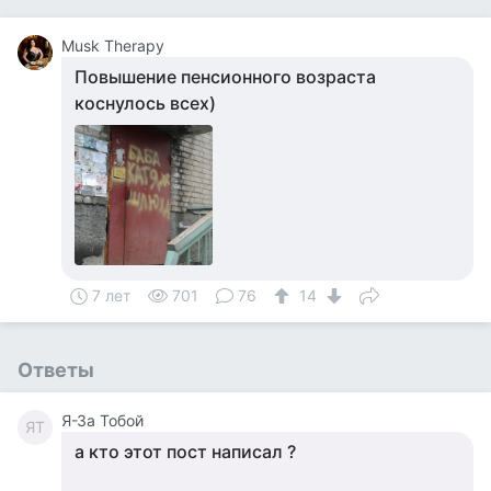
Musk Therapy
Повышение пенсионного возраста
коснулось всех)
7 лет
701
76
14
Ответы
Я-За Тобой
ЯТ
а кто этот пост написал ?