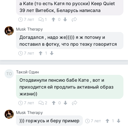
а Kate (то есть Катя по русски) Keep Quiet
39 лет Витебск, Беларусь написала
7 лет
1
0
Musk Therapy
Догадался , надо же))))) я ж потому и
поставил в фотку, что про тезку говорится
7 лет
1
Такой Один
ТО
Отодвинули пенсию бабе Кате , вот и
приходится ей продлить активный образ
жизни))
7 лет
2
0
Musk Therapy
))) горжусь и беру пример
7 лет
1