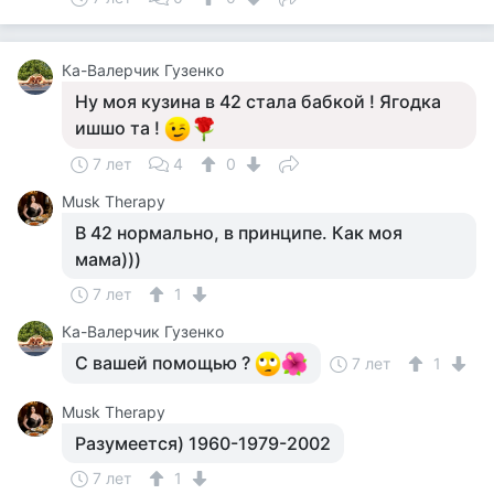
Ка-Валерчик Гузенко
Ну моя кузина в 42 стала бабкой ! Ягодка
ишшо та !
7 лет
4
0
Musk Therapy
В 42 нормально, в принципе. Как моя
мама)))
7 лет
1
Ка-Валерчик Гузенко
С вашей помощью ?
7 лет
1
Musk Therapy
Разумеется) 1960-1979-2002
7 лет
1