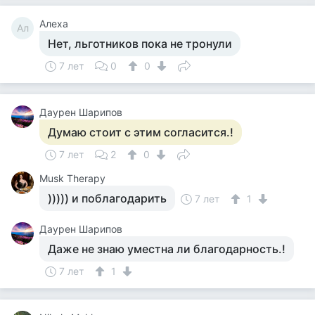
Алеха
Ал
Нет, льготников пока не тронули
7 лет
0
0
Даурен Шарипов
Думаю стоит с этим согласится.!
7 лет
2
0
Musk Therapy
))))) и поблагодарить
7 лет
1
Даурен Шарипов
Даже не знаю уместна ли благодарность.!
7 лет
1