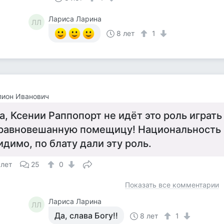
Лариса Ларина
ЛЛ
8 лет
1
пион Иванович
а, Ксении Раппопорт не идёт это роль играть
равновешанную помещицу! Национальность н
идимо, по блату дали эту роль.
 лет
25
0
Показать все комментарии
Лариса Ларина
ЛЛ
Да, слава Богу!!
8 лет
1