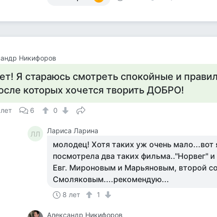
сандр Никифоров
ет! Я стараюсь смотреть спокойные и прави
осле которых хочется творить ДОБРО!
 лет
6
0
Лариса Ларина
ЛЛ
молодец! Хотя таких уж очень мало...вот 
посмотрела два таких фильма.."Норвег" и 
Евг. Мироновым и Марьяновым, второй с
Смоляковым....рекомендую...
8 лет
1
Александр Никифоров