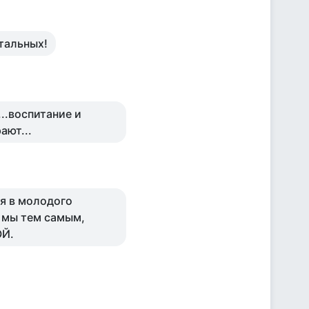
тальных!
...воспитание и
ают...
я в молодого
 мы тем самым,
ОЙ.