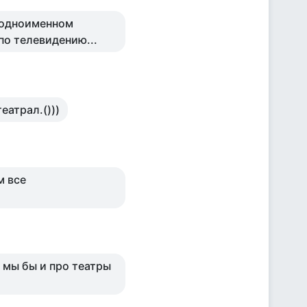
в одноименном
по телевидению...
еатрал.()))
м все
ы мы бы и про театры