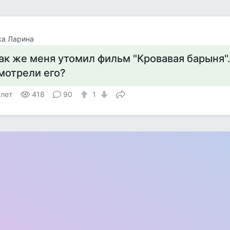
са Ларина
ак же меня утомил фильм "Кровавая барыня".
мотрели его?
 лет
418
90
1