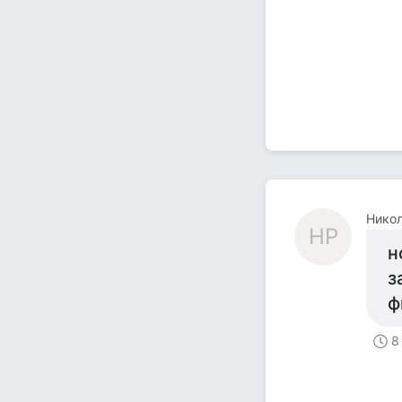
Никол
НP
н
з
ф
8