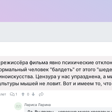
 режиссёра фильма явно психические отклон
ормальный человек "балдеть" от этого "шеде
иноискусства. Цензура у нас упразднена, а 
ультуры мышей не ловит. Вот и имеем то, чт
 лет
1
0
Лариса Ларина
ЛЛ
Да, Вы правы... чересчур много кровавых