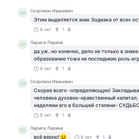
Скорпион Иванович
СИ
Этим выделяется знак Зодиака от всех ос
8 лет
1
Лариса Ларина
ЛЛ
да уж..но конечно, дело не только в знаке
образование тоже не последнюю роль игр
8 лет
1
Скорпион Иванович
СИ
Скорее всего -определяющую! Закладыва
человека духовно-нравственный капитал,
наделяем его в большей степени- СУДЬБ
8 лет
1
Лариса Ларина
ЛЛ
всё верно!
8 лет
1