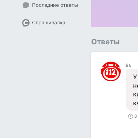
Последние ответы
Спрашивалка
Ответы
Вв
У
н
к
к
8