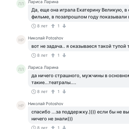
Лариса Ларина
ЛЛ
Да, еще она играла Екатерину Великую, 
фильме, в позапрошлом году показывали 
8 лет
1
Николай Potoshov
НP
вот не задача.. я оказываеся такой тупой т
8 лет
1
Лариса Ларина
ЛЛ
да ничего страшного, мужчины в основно
такие...театралы....
8 лет
1
Николай Potoshov
НP
спасибо ...за поддержку.)))) если бы не в
ничего не знали)))
8 лет
1