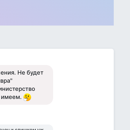
ения. Не будет
вра"
министерство
о имеем.
 сцен и слишком уж