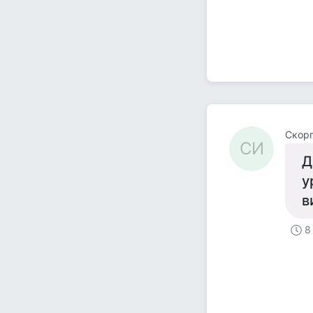
Скор
СИ
Д
у
в
8