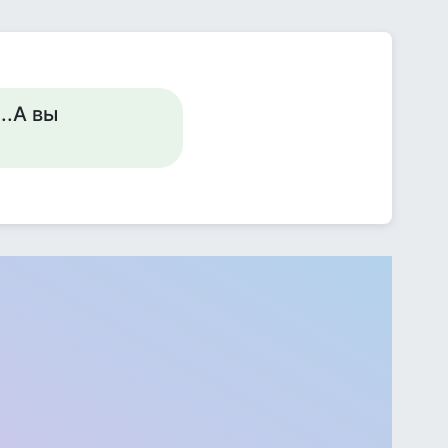
..А вы