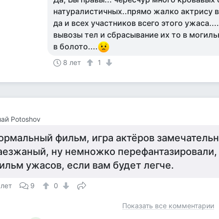
натуралистичных..прямо жалко актрису в
да и всех участников всего этого ужаса...
вывозы тел и сбрасывание их то в могиль
в болото....
8 лет
1
ай Potoshov
ормальный фильм, игра актёров замечательн
аезжаный, ну немножко перефантазировали, 
ильм ужасов, если вам будет легче.
 лет
9
0
Показать все комментарии