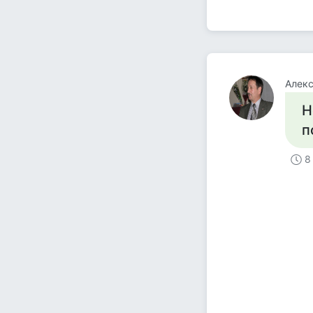
Алек
Н
п
8