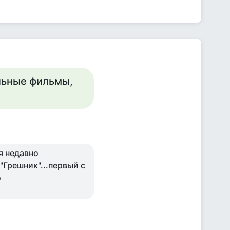
льные фильмы,
я недавно
"Грешник"...первый с
о