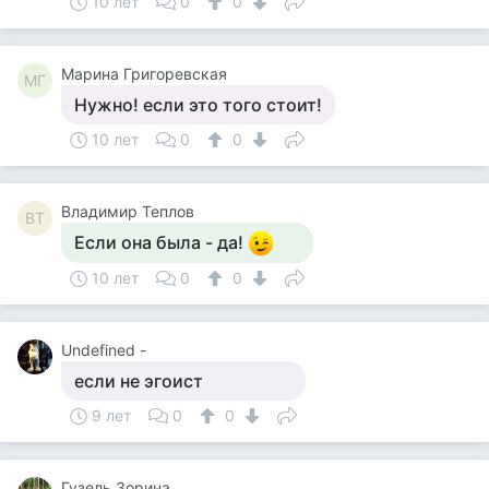
10 лет
0
0
Марина Григоревская
МГ
Нужно! если это того стоит!
10 лет
0
0
Владимир Теплов
ВТ
Если она была - да!
10 лет
0
0
Undefined -
если не эгоист
9 лет
0
0
Гузель Зорина