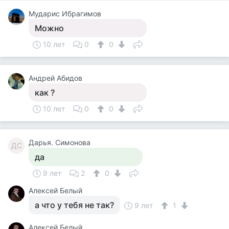
Мударис Ибрагимов
Можно
10 лет
0
0
Андрей Абидов
как ?
10 лет
0
0
Дарья. Симонова
ДС
да
9 лет
2
0
Алексей Белый
а что у тебя не так?
9 лет
1
Алексей Белый