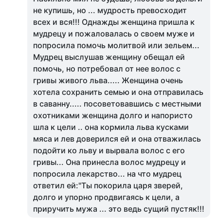
не купишь, но ... мудрость превосходит
всех и вся!!! Однажды женщина пришла к
мудрецу и пожаловалась о своем муже и
попросила помочь молитвой или зельем...
Мудрец выслушав женщину обещал ей
помочь, но потребовал от нее волос с
гривы живого льва..... Женщина очень
хотела сохранить семью и она отправилась
в саванну..... посоветовавшись с местными
охотниками женщина долго и напористо
шла к цели .. она кормила льва кусками
мяса и лев доверился ей и она отважилась
подойти ко льву и вырвала волос с его
гривы... Она принесла волос мудрецу и
попросила лекарство... на что мудрец
ответил ей:"Ты покорила царя зверей,
долго и упорно продвигаясь к цели, а
приручить мужа ... это ведь сущий пустяк!!!