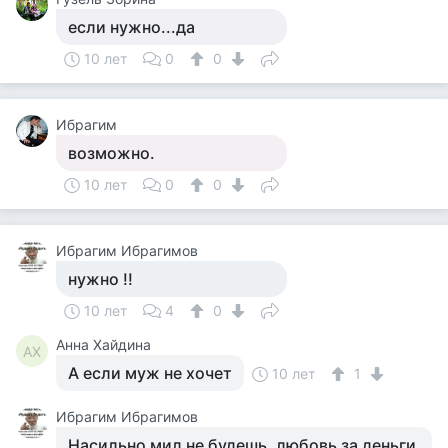
если нужно...да
10 лет
0
0
Ибрагим
возможно.
10 лет
0
0
Ибрагим Ибрагимов
нужно !!
10 лет
4
0
Анна Хайдина
АХ
А если муж не хочет
10 лет
1
Ибрагим Ибрагимов
Насильно мил не будешь, любовь за деньги