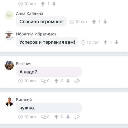
10 лет
1
Анна Хайдина
АХ
Спасибо огромное!
10 лет
1
Ибрагим Ибрагимов
Успехов и терпения вам!
10 лет
1
Евгения
А надо?
10 лет
0
0
Виталий
нужно.
10 лет
0
0