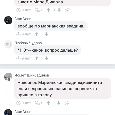
знает о Море Дьявола...
9 лет
2
0
Atan Veon
вообще-то марианская впадина.
9 лет
1
Любовь Чудова
ЛЧ
*1-0*--какой вопрос дальше?
9 лет
1
Исмет Шихбадинов
Наверное Мариинская впадины,извините
если неправильно написал ,первое что
пришло в голову
9 лет
1
0
Atan Veon