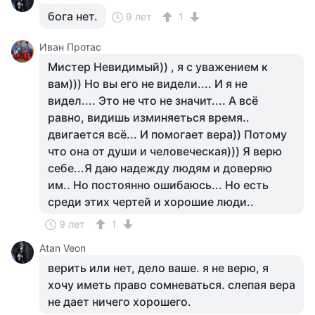
бога нет.
9 лет
1
Иван Протас
Мистер Невидимый)) , я с уважением к
вам))) Но вы его не видели.... И я не
видел.... Это не что не значит.... А всё
равно, видишь изминяеться время..
двигается всё... И помогает вера)) Потому
что она от души и человеческая))) Я верю
себе...Я даю надежду людям и доверяю
им.. Но постоянно ошибаюсь... Но есть
среди этих чертей и хорошие люди..
9 лет
1
Atan Veon
верить или нет, дело ваше. я не верю, я
хочу иметь право сомневаться. слепая вера
не дает ничего хорошего.