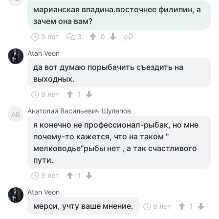
марианская впадина.восточнее филипин, а
зачем она вам?
9 лет
3
0
Atan Veon
да вот думаю порыбачить съездить на
выходных.
9 лет
1
Анатолий Васильевич Шулепов
АВ
я конечно не профессионал-рыбак, но мне
почему-то кажется, что на таком "
мелководье"рыбы нет , а так счастливого
пути.
9 лет
1
Atan Veon
мерси, учту ваше мнение.
9 лет
1