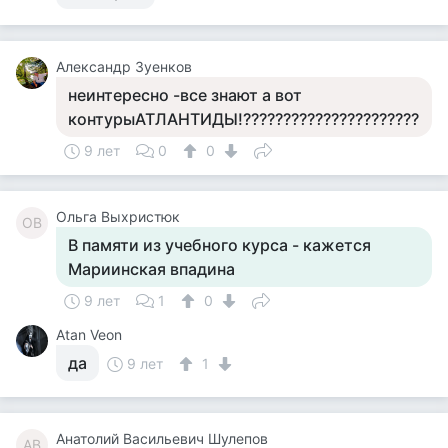
Александр Зуенков
неинтересно -все знают а вот
контурыАТЛАНТИДЫ!??????????????????????
9 лет
0
0
Ольга Выхристюк
ОВ
В памяти из учебного курса - кажется
Мариинская впадина
9 лет
1
0
Atan Veon
да
9 лет
1
Анатолий Васильевич Шулепов
АВ