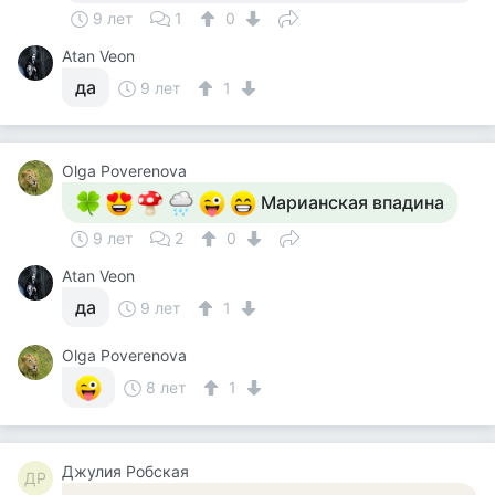
9 лет
1
0
Atan Veon
да
9 лет
1
Olga Poverenova
Марианская впадина
9 лет
2
0
Atan Veon
да
9 лет
1
Olga Poverenova
8 лет
1
Джулия Робская
ДР