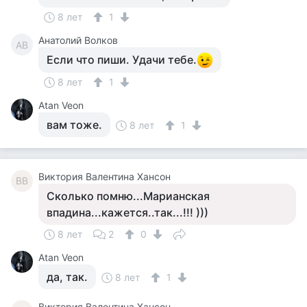
8 лет
1
Анатолий Волков
АВ
Если что пиши. Удачи тебе.
8 лет
1
Atan Veon
вам тоже.
8 лет
1
Виктория Валентина Хансон
ВВ
Сколько помню...Марианская
впадина...кажется..так...!!! )))
8 лет
2
0
Atan Veon
да, так.
8 лет
1
Виктория Валентина Хансон