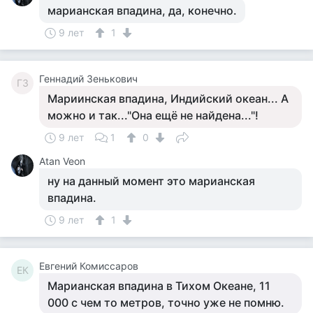
марианская впадина, да, конечно.
9 лет
1
Геннадий Зенькович
ГЗ
Мариинская впадина, Индийский океан... А
можно и так..."Она ещё не найдена..."!
9 лет
1
0
Atan Veon
ну на данный момент это марианская
впадина.
9 лет
1
Евгений Комиссаров
ЕК
Марианская впадина в Тихом Океане, 11
000 с чем то метров, точно уже не помню.