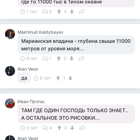
где то 11000 тыс в Тихом океане
7 лет
0
0
Makhmud Kaldybayev
Марианская впадина - глубина свыше 11000
метров от уровня моря...
9 лет
1
0
Atan Veon
да
9 лет
1
Иван Протас
ТАМ ГДЕ ОДИН ГОСПОДЬ ТОЛЬКО ЗНАЕТ..
А ОСТАЛЬНОЕ ЭТО РИСОВКИ...
9 лет
4
0
Atan Veon