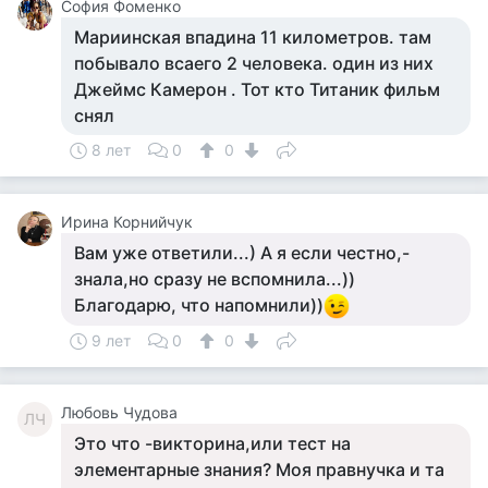
София Фоменко
Мариинская впадина 11 километров. там
побывало всаего 2 человека. один из них
Джеймс Камерон . Тот кто Титаник фильм
снял
8 лет
0
0
Ирина Корнийчук
Вам уже ответили...) А я если честно,-
знала,но сразу не вспомнила...))
Благодарю, что напомнили))
9 лет
0
0
Любовь Чудова
ЛЧ
Это что -викторина,или тест на
элементарные знания? Моя правнучка и та