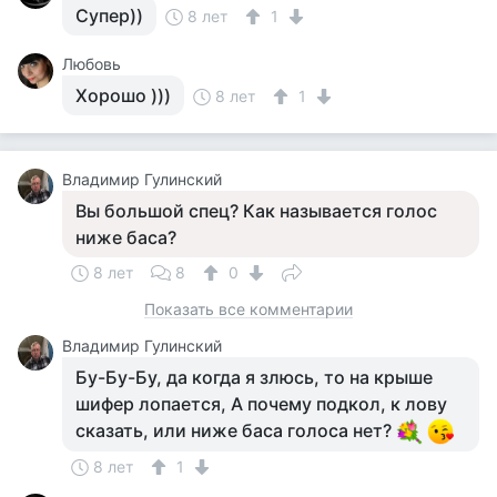
Супер))
8 лет
1
Любовь
Хорошо )))
8 лет
1
Владимир Гулинский
Вы большой спец? Как называется голос
ниже баса?
8 лет
8
0
Показать все комментарии
Владимир Гулинский
Бу-Бу-Бу, да когда я злюсь, то на крыше
шифер лопается, А почему подкол, к лову
сказать, или ниже баса голоса нет?
8 лет
1