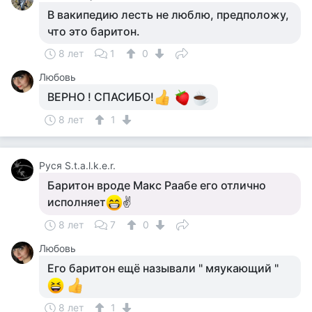
В вакипедию лесть не люблю, предположу,
что это баритон.
8 лет
1
0
Любовь
ВЕРНО ! СПАСИБО!
8 лет
1
Руся S.t.a.l.k.e.r.
Баритон вроде Макс Раабе его отлично
исполняет
✌
8 лет
7
0
Любовь
Его баритон ещё называли " мяукающий "
8 лет
1