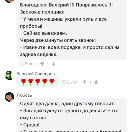
Благодарю, Валерий !!! Понравилось !!!
Звонок в полицию:
- У меня и машины украли руль и все
приборы!
- Сейчас выезжаем.
Через две минуты опять звонок:
- Извините, все в порядке, я просто сел на
заднее сиденье.
8 лет
1
Валерий Свиридов
8 лет
1
Любовь
Сидят два дауна, один другому говорит:
- Загадай букву от одного до десяти! - тот
ему в ответ
- Среда!
- Ты шо дурак, среда это где-та в Америке!