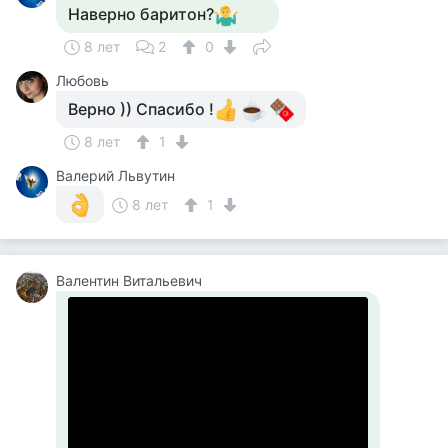
Наверно баритон?
8 лет
2
0
Любовь
Верно )) Спасибо !
8 лет
1
Валерий Львутин
8 лет
1
Валентин Витальевич