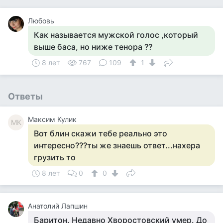
Любовь
Как называется мужской голос ,который
выше баса, но ниже тенора ??
8 лет
767
109
1
Ответы
Максим Кулик
МК
Вот блин скажи тебе реально это
интересно???ты же знаешь ответ...нахера
грузить то
8 лет
0
0
Анатолий Лапшин
Баритон. Недавно Хворостовский умер. До