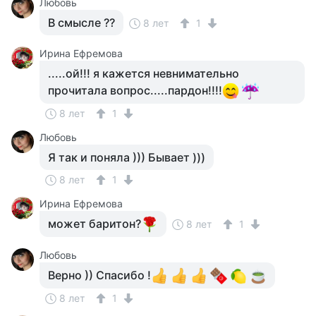
Любовь
В смысле ??
8 лет
1
Ирина Ефремова
.....ой!!! я кажется невнимательно
прочитала вопрос.....пардон!!!!
8 лет
1
Любовь
Я так и поняла ))) Бывает )))
8 лет
1
Ирина Ефремова
может баритон?
8 лет
1
Любовь
Верно )) Спасибо !
8 лет
1