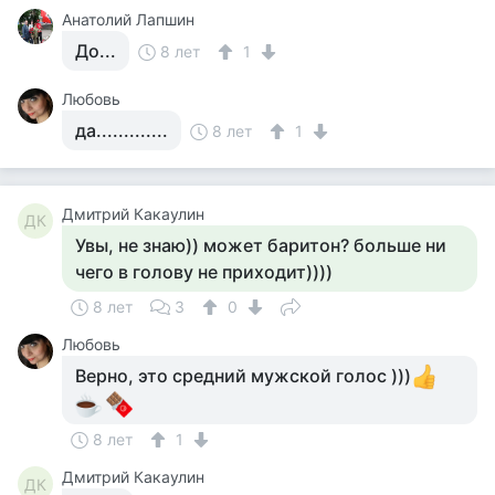
Анатолий Лапшин
До...
8 лет
1
Любовь
да.............
8 лет
1
Дмитрий Какаулин
ДК
Увы, не знаю)) может баритон? больше ни
чего в голову не приходит))))
8 лет
3
0
Любовь
Верно, это средний мужской голос )))
8 лет
1
Дмитрий Какаулин
ДК