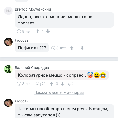
Виктор Молчанский
ВМ
Ладно, всё это мелочи, меня это не
трогает.
8 лет
1
Любовь
Пофигист ???
8 лет
1
Валерий Свиридов
Колоратурное меццо - сопрано .
8 лет
21
0
Показать все комментарии
Любовь
Так и мы про Фёдора ведём речь. В общем,
ты сам запутался )))