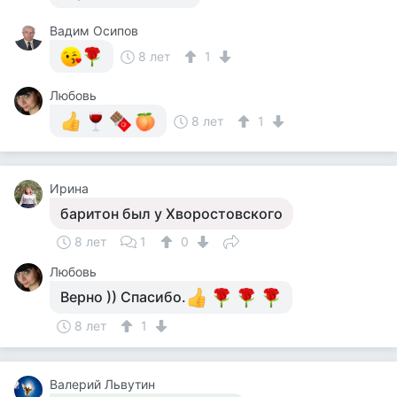
Вадим Осипов
8 лет
1
Любовь
8 лет
1
Ирина
баритон был у Хворостовского
8 лет
1
0
Любовь
Верно )) Спасибо.
8 лет
1
Валерий Львутин