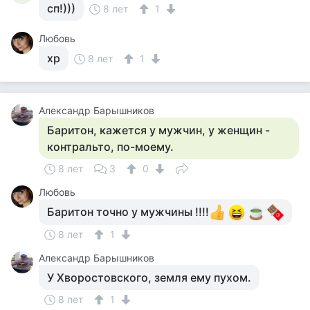
сп!)))
8 лет
1
Любовь
хр
8 лет
1
Александр Барышников
Баритон, кажется у мужчин, у женщин -
контральто, по-моему.
8 лет
3
0
Любовь
Баритон точно у мужчины !!!!
8 лет
1
Александр Барышников
У Хворостовского, земля ему пухом.
8 лет
1