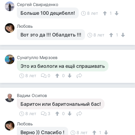
Cергей Свириденко
Больше 100 децибелл!
8 лет
1
Любовь
Вот это да !!! Обалдеть !!!
8 лет
1
Сунатулло Мирзоев
Это из биологи на ещё спрашивать
8 лет
0
0
Вадим Осипов
Баритон или баритональный бас!
8 лет
3
0
Любовь
Верно )) Спасибо !
8 лет
1