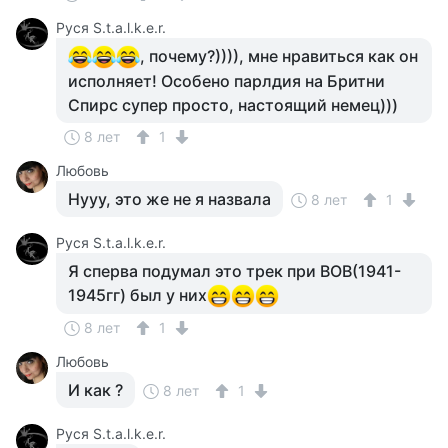
Руся S.t.a.l.k.e.r.
, почему?)))), мне нравиться как он
исполняет! Особено парлдия на Бритни
Спирс супер просто, настоящий немец)))
8 лет
1
Любовь
Нууу, это же не я назвала
8 лет
1
Руся S.t.a.l.k.e.r.
Я сперва подумал это трек при ВОВ(1941-
1945гг) был у них
8 лет
1
Любовь
И как ?
8 лет
1
Руся S.t.a.l.k.e.r.