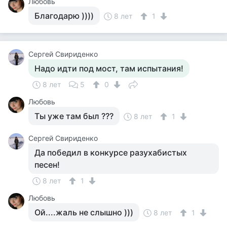
Любовь
Благодарю ))))
8 лет
1
Cергей Свириденко
Надо идти под мост, там испытания!
8 лет
5
0
Любовь
Ты уже там был ???
8 лет
1
Cергей Свириденко
Да победил в конкурсе разухабистых
песен!
8 лет
1
Любовь
Ой....жаль не слышно )))
8 лет
1