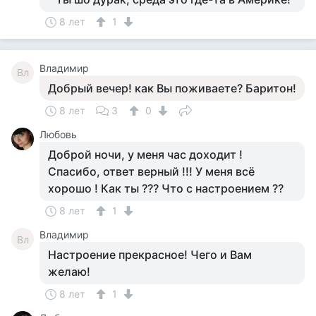
8 лет
1
Владимир
Вл
Добрый вечер! как Вы поживаете? Баритон!
8 лет
3
0
Любовь
Доброй ночи, у меня час доходит !
Спасибо, ответ верный !!! У меня всё
хорошо ! Как ты ??? Что с настроением ??
8 лет
1
Владимир
Вл
Настроение прекрасное! Чего и Вам
желаю!
8 лет
1