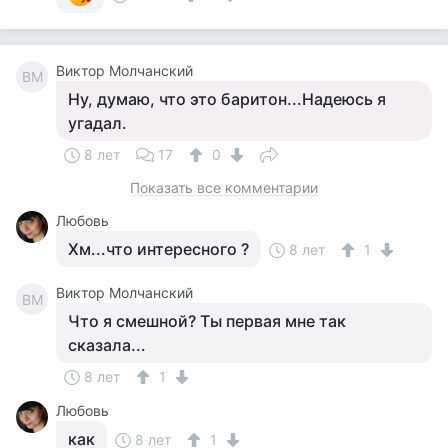
Виктор Молчанский
ВМ
Ну, думаю, что это баритон...Надеюсь я
угадал.
8 лет
17
0
Показать все комментарии
Любовь
Хм...что интересного ?
8 лет
1
Виктор Молчанский
ВМ
Что я смешной? Ты первая мне так
сказала...
8 лет
1
Любовь
как
8 лет
1