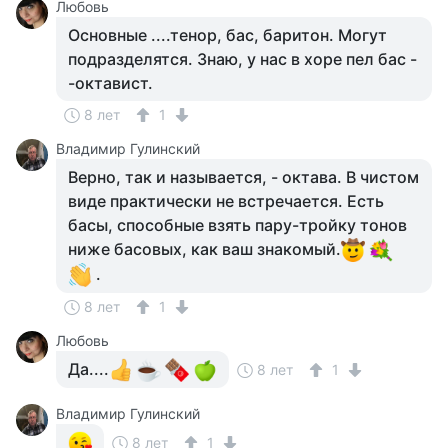
Любовь
Основные ....тенор, бас, баритон. Могут
подразделятся. Знаю, у нас в хоре пел бас -
-октавист.
8 лет
1
Владимир Гулинский
Верно, так и называется, - октава. В чистом
виде практически не встречается. Есть
басы, способные взять пару-тройку тонов
ниже басовых, как ваш знакомый.
.
8 лет
1
Любовь
Да....
8 лет
1
Владимир Гулинский
8 лет
1