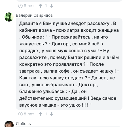
8 лет
1
Валерий Свиридов
Давайте я Вам лучше анекдот расскажу . В
кабинет врача - психиатра входит женщина
. Обычное : " - Присаживайтесь , на что
жалуетесь ? - Доктор , со мной всё в
порядке , у меня муж сошёл с ума ! - Ну
расскажите , почему Вы так решили и в чём
конкретно это проявляется ? - После
завтрака , выпив кофе , он съедает чашку ! -
Как так , всю чашку съедает ? - Да нет , не
всю , ушко выбрасывает . Доктор ,
блаженно улыбаясь : - Да , он
действительно сумасшедший ! Ведь самое
вкусное в чашке - это ушко ! ! ! "
8 лет
1
Любовь