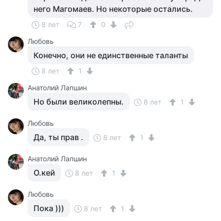
него Магомаев. Но некоторые остались.
8 лет
7
0
Любовь
Конечно, они не единственные таланты
8 лет
1
Анатолий Лапшин
Но были великолепны.
8 лет
1
Любовь
Да, ты прав .
8 лет
1
Анатолий Лапшин
О.кей
8 лет
1
Любовь
Пока )))
8 лет
1