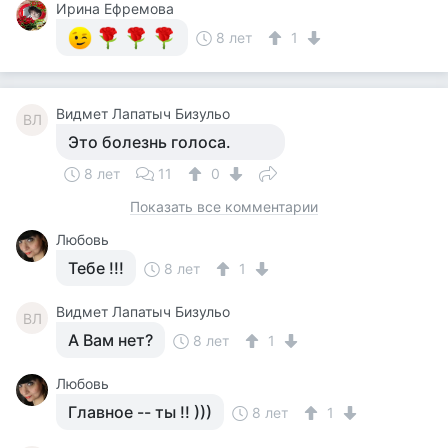
Ирина Ефремова
8 лет
1
Видмет Лапатыч Бизульо
ВЛ
Это болезнь голоса.
8 лет
11
0
Показать все комментарии
Любовь
Тебе !!!
8 лет
1
Видмет Лапатыч Бизульо
ВЛ
А Вам нет?
8 лет
1
Любовь
Главное -- ты !! )))
8 лет
1