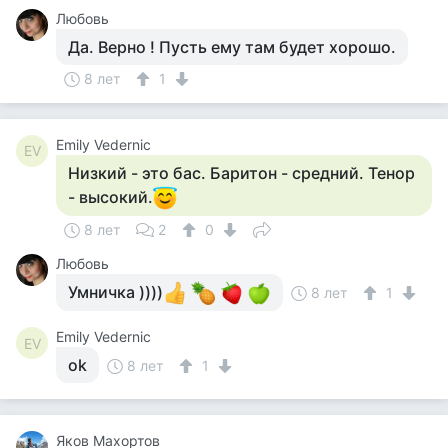
Любовь
Да. Верно ! Пусть ему там будет хорошо.
8 лет
1
Emily Vedernic
EV
Низкий - это бас. Баритон - средний. Тенор
- высокий.
8 лет
2
0
Любовь
Умничка ))))
8 лет
1
Emily Vedernic
EV
ok
8 лет
1
Яков Махортов