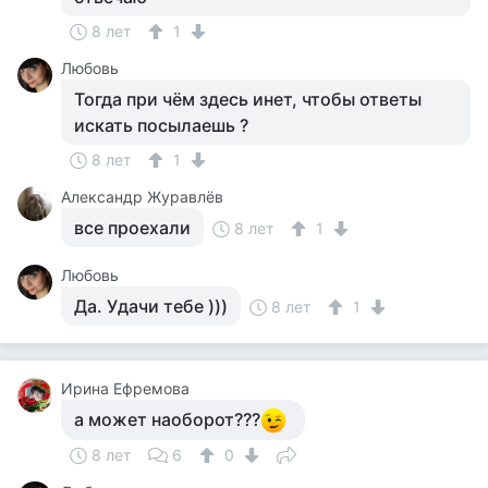
8 лет
1
Любовь
Тогда при чём здесь инет, чтобы ответы
искать посылаешь ?
8 лет
1
Александр Журавлёв
все проехали
8 лет
1
Любовь
Да. Удачи тебе )))
8 лет
1
Ирина Ефремова
а может наоборот???
8 лет
6
0