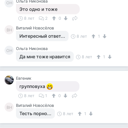
Ольга Никонова
ОН
Это одно и тоже
8 лет
2
0
Виталий Новосёлов
ВН
Интересный ответ...
8 лет
1
Ольга Никонова
ОН
Да мне тоже нравится
8 лет
1
Евгеник
групповуха
8 лет
1
0
Виталий Новосёлов
ВН
Тесть порно...
8 лет
1