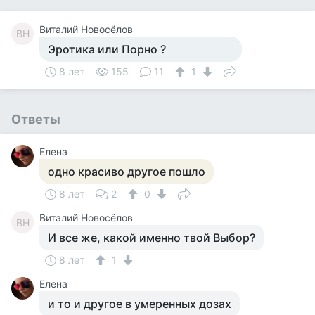
Виталий Новосёлов
ВН
Эротика или Порно ?
8 лет
155
11
1
Ответы
Елена
одно красиво другое пошло
8 лет
2
0
Виталий Новосёлов
ВН
И все же, какой именно твой Выбор?
8 лет
1
Елена
и то и другое в умеренных дозах