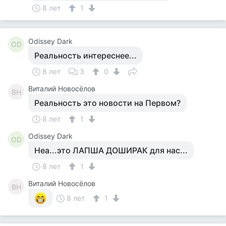
8 лет
1
Odissey Dark
OD
Реальность интереснее...
8 лет
3
0
Виталий Новосёлов
ВН
Реальность это новости на Первом?
8 лет
1
Odissey Dark
OD
Неа...это ЛАПША ДОШИРАК для нас...
8 лет
1
Виталий Новосёлов
ВН
8 лет
1