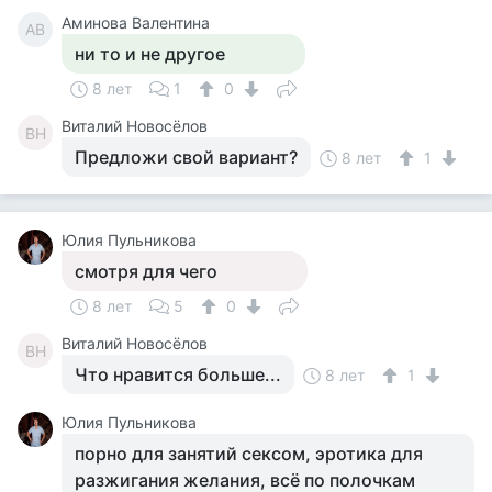
Аминова Валентина
АВ
ни то и не другое
8 лет
1
0
Виталий Новосёлов
ВН
Предложи свой вариант?
8 лет
1
Юлия Пульникова
смотря для чего
8 лет
5
0
Виталий Новосёлов
ВН
Что нравится больше...
8 лет
1
Юлия Пульникова
порно для занятий сексом, эротика для
разжигания желания, всё по полочкам