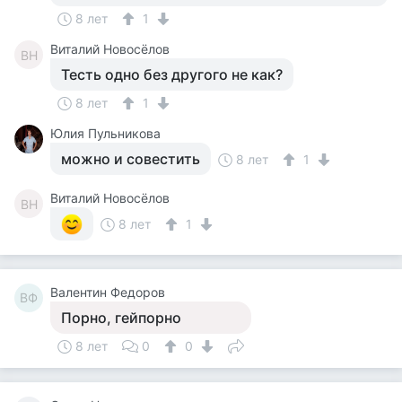
8 лет
1
Виталий Новосёлов
ВН
Тесть одно без другого не как?
8 лет
1
Юлия Пульникова
можно и совестить
8 лет
1
Виталий Новосёлов
ВН
8 лет
1
Валентин Федоров
ВФ
Порно, гейпорно
8 лет
0
0