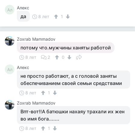
Алекс
Ал
да
8 лет
1
Zoxrab Mammadov
потому что.мужчины ханяты работой
8 лет
2
0
Алекс
Ал
не просто работают, а с головой заняты
обеспечиванием своей семьи средствами
8 лет
1
Zoxrab Mammadov
Впт-вот!!А батюшки нахаяу трахали их жен
во имя бога.......
8 лет
1