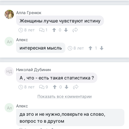
Алла Гренюк
Женщины лучше чувствуют истину
8 лет
1
0
Алекс
Ал
интересная мысль
8 лет
1
Николай Дубинин
НД
А , что - есть такая статистика ?
8 лет
9
0
Показать все комментарии
Алекс
Ал
да это и не нужно,поверьте на слово,
вопрос то в другом