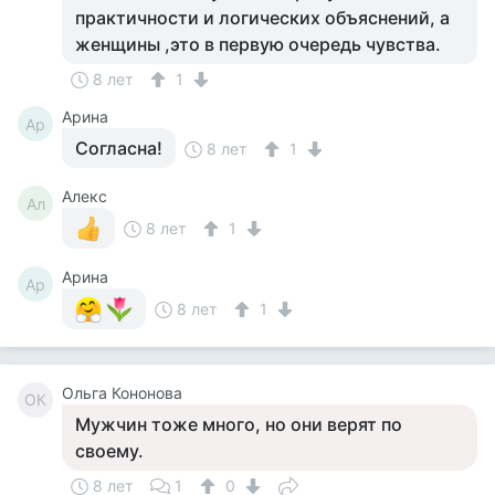
практичности и логических объяснений, а
женщины ,это в первую очередь чувства.
8 лет
1
Арина
Ар
Согласна!
8 лет
1
Алекс
Ал
8 лет
1
Арина
Ар
8 лет
1
Ольга Кононова
ОК
Мужчин тоже много, но они верят по
своему.
8 лет
1
0