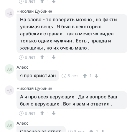
8 лет
1
Николай Дубинин
НД
На слово - то поверить можно , но факты
упрямая вещь . Я был в некоторых
арабских странах , так в мечетях видел
только одних мужчин . Есть , правда и
женщины , но их очень мало .
8 лет
1
Алекс
Ал
я про христиан
8 лет
1
Николай Дубинин
НД
А я про всех верующих . Да и вопрос Ваш
был о верующих . Вот я вам и ответил .
8 лет
1
Алекс
Ал
Спасибо за ответ.
8 лет
1