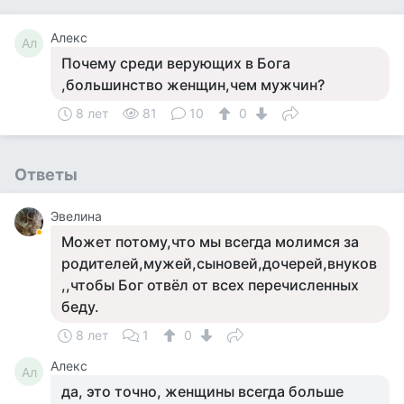
Алекс
Ал
Почему среди верующих в Бога
,большинство женщин,чем мужчин?
8 лет
81
10
0
Ответы
Эвелина
Может потому,что мы всегда молимся за
родителей,мужей,сыновей,дочерей,внуков
,,чтобы Бог отвёл от всех перечисленных
беду.
8 лет
1
0
Алекс
Ал
да, это точно, женщины всегда больше