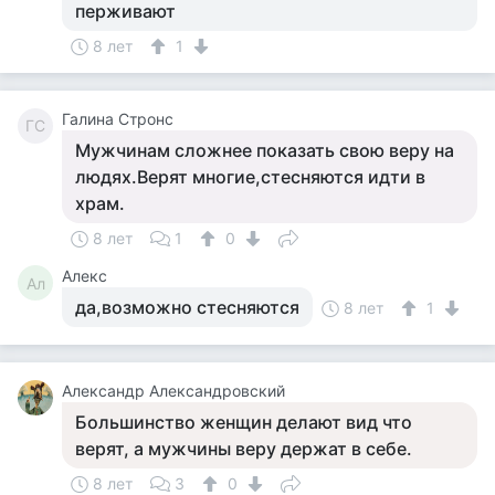
перживают
8 лет
1
Галина Стронс
ГС
Мужчинам сложнее показать свою веру на
людях.Верят многие,стесняются идти в
храм.
8 лет
1
0
Алекс
Ал
да,возможно стесняются
8 лет
1
Александр Александровский
Большинство женщин делают вид что
верят, а мужчины веру держат в себе.
8 лет
3
0