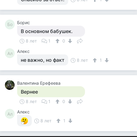
Борис
Бо
В основном бабушек.
8 лет
1
0
Алекс
Ал
не важно, но факт
8 лет
1
Валентина Ерефеева
Вернее
8 лет
1
0
Алекс
Ал
8 лет
1