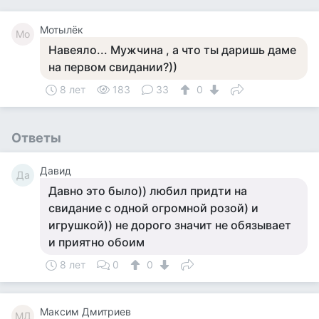
Мотылёк
Мо
Навеяло... Мужчина , а что ты даришь даме
на первом свидании?))
8 лет
183
33
0
Ответы
Давид
Да
Давно это было)) любил придти на
свидание с одной огромной розой) и
игрушкой)) не дорого значит не обязывает
и приятно обоим
8 лет
0
0
Максим Дмитриев
МД