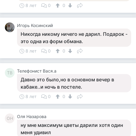
8 лет
0
0
Игорь Косинский
Никогда никому ничего не дарил. Подарок -
это одна из форм обмана.
8 лет
0
0
Телефонист Вася.а
ТВ
Давно это было,но в основном вечер в
кабаке..и ночь в постеле.
8 лет
0
0
Оля Назарова
ОН
ну мне максимум цветы дарили хотя один
меня удивил