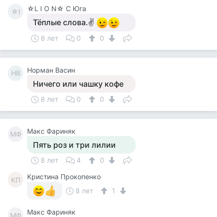
☆L I O N☆ С Юга
☆I
Тёплые слова.✌
8 лет
0
0
Норман Васин
НВ
Ничего или чашку кофе
8 лет
0
0
Макс Фариняк
МФ
Пять роз и три лилии
8 лет
4
0
Кристина Прокопенко
КП
8 лет
1
Макс Фариняк
МФ