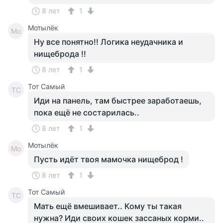
8 лет
1
Мотылёк
Мо
Ну все понятно!! Логика неудачника и
нищеброда !!
8 лет
1
Тот Самый
ТС
Иди на панель, там быстрее заработаешь,
пока ещё не состарилась..
8 лет
1
Мотылёк
Мо
Пусть идёт твоя мамочка нищеброд !
8 лет
1
Тот Самый
ТС
Мать ещё вмешивает.. Кому ты такая
нужна? Иди своих кошек зассаных корми..