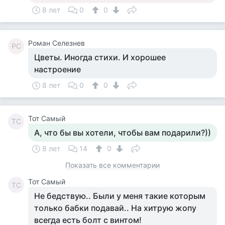
8 лет
0
0
Роман Селезнев
РС
Цветы. Иногда стихи. И хорошее
настроение
8 лет
0
0
Тот Самый
ТС
А, что бы вы хотели, чтобы вам подарили?))
8 лет
14
0
Показать все комментарии
Тот Самый
ТС
Не бедствую.. Были у меня такие которым
только бабки подавай.. На хитрую жопу
всегда есть болт с винтом!