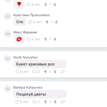
8 лет
1
Кристина Прокопенко
КП
Спс
8 лет
1
Макс Фариняк
МФ
8 лет
1
Nurik Nurushev
NN
Букет красивых роз
8 лет
0
0
Валера Катрычка
ВК
Поцелуй,цветы
8 лет
0
0