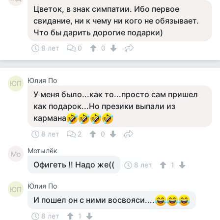
Цветок, в знак симпатии. Ибо первое
свидание, ни к чему ни кого не обязывает.
Что бы дарить дорогие подарки)
8 лет
0
0
Юлия По
ЮП
У меня было...как то...просто сам пришел
как подарок...Но презики выпали из
кармана
8 лет
2
0
Мотылёк
Мо
Офигеть !! Надо же((
8 лет
1
Юлия По
ЮП
И пошел он с ними восвояси....
8 лет
1