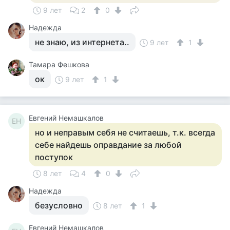
9 лет
2
0
Надежда
не знаю, из интернета..
9 лет
1
Тамара Фешкова
ок
9 лет
1
Евгений Немашкалов
ЕН
но и неправым себя не считаешь, т.к. всегда
себе найдешь оправдание за любой
поступок
8 лет
4
0
Надежда
безусловно
8 лет
1
Евгений Немашкалов