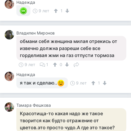
Надежда
9 лет
1
Владилен Миронов
обмани себя женщина милая отрекись от
извечно должна разреши себе все
горделивая жми на газ отпусти тормоза
9 лет
1
0
Надежда
я так и сделаю..
9 лет
1
Тамара Фешкова
Красотища-то какая надо же такое
творится как будто отражение от
цветов.это просто чудо.А где это такое?