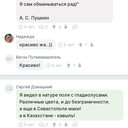
Я сам обманываться рад!"
А. С. Пушкин
9 лет
2
0
Надежда
красиво же..))
9 лет
1
Вагон Путеизмеритель
ВП
Красиво!
9 лет
1
Сергей Домашний
СД
Я видел в натуре поля с гладиолусами.
Различные цвета, и до безграничности.
а еще в Севастополе маки!
а в Казахстане - кавыль!
9 лет
3
0