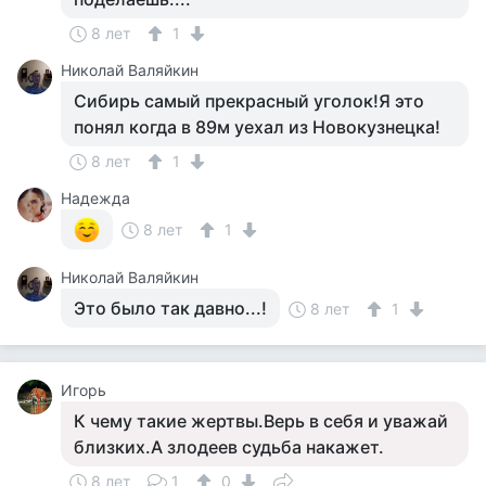
8 лет
1
Николай Валяйкин
Сибирь самый прекрасный уголок!Я это
понял когда в 89м уехал из Новокузнецка!
8 лет
1
Надежда
8 лет
1
Николай Валяйкин
Это было так давно...!
8 лет
1
Игорь
К чему такие жертвы.Верь в себя и уважай
близких.А злодеев судьба накажет.
8 лет
1
0