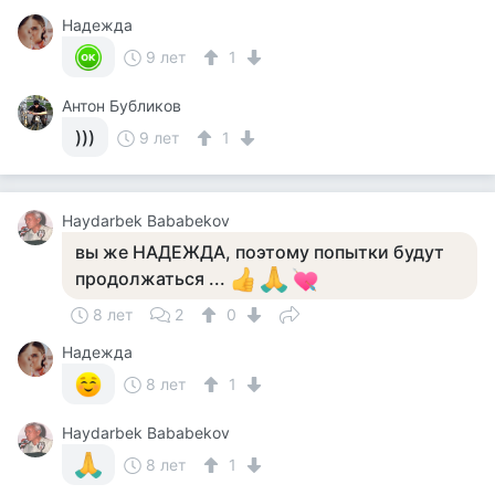
Надежда
9 лет
1
Aнтон Бубликов
)))
9 лет
1
Haydarbek Bababekov
вы же НАДЕЖДА, поэтому попытки будут
продолжаться ...
8 лет
2
0
Надежда
8 лет
1
Haydarbek Bababekov
8 лет
1