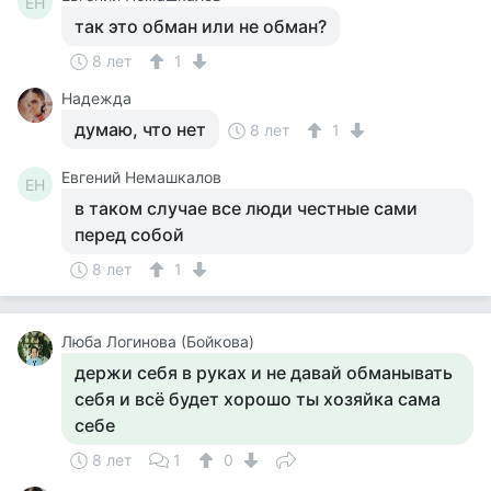
ЕН
так это обман или не обман?
8 лет
1
Надежда
думаю, что нет
8 лет
1
Евгений Немашкалов
ЕН
в таком случае все люди честные сами
перед собой
8 лет
1
Люба Логинова (Бойкова)
держи себя в руках и не давай обманывать
себя и всё будет хорошо ты хозяйка сама
себе
8 лет
1
0