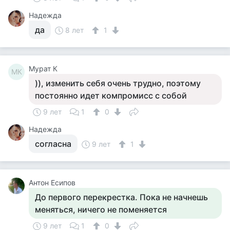
Надежда
да
8 лет
1
Мурат К
МК
)), изменить себя очень трудно, поэтому
постоянно идет компромисс с собой
9 лет
1
0
Надежда
согласна
9 лет
1
Антон Есипов
До первого перекрестка. Пока не начнешь
меняться, ничего не поменяется
9 лет
1
0