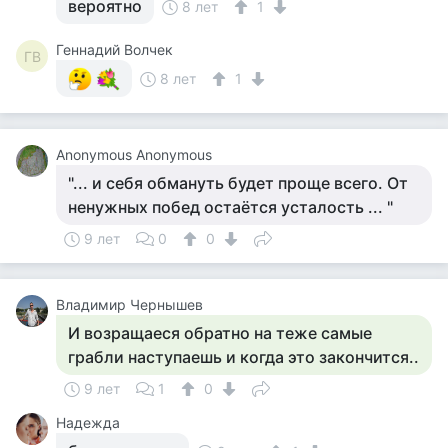
вероятно
8 лет
1
Геннадий Волчек
ГВ
8 лет
1
Anonymous Anonymous
"... и себя обмануть будет проще всего. От
ненужных побед остаётся усталость ... "
9 лет
0
0
Владимир Чернышев
И возращаеся обратно на теже самые
грабли наступаешь и когда это закончится..
9 лет
1
0
Надежда