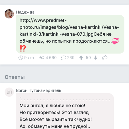
Надежда
http://www.predmet-
photo.ru/images/blog/vesna-kartinki/Vesna-
kartinki-3/kartinki-vesna-070.jpgСебя не
обманешь, но попытки продолжаются...
9 лет
4 660
269
50
Ответы
Вагон Путеизмеритель
ВП
"..............................................................
Мой ангел, я любви не стою!
Но притворитесь! Этот взгляд
Всё может выразить так чудно!
Ах, обмануть меня не трудно!..