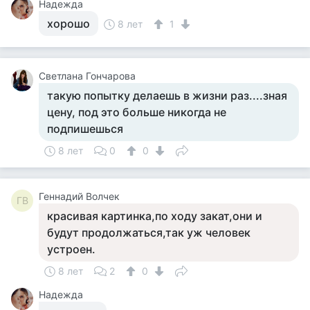
Надежда
хорошо
8 лет
1
Светлана Гончарова
такую попытку делаешь в жизни раз....зная
цену, под это больше никогда не
подпишешься
8 лет
0
0
Геннадий Волчек
ГВ
красивая картинка,по ходу закат,они и
будут продолжаться,так уж человек
устроен.
8 лет
2
0
Надежда