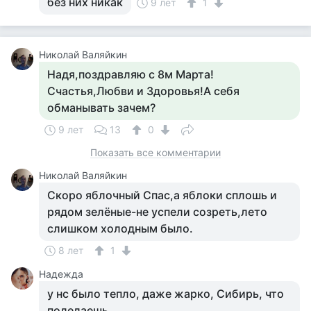
без них никак
9 лет
1
Николай Валяйкин
Надя,поздравляю с 8м Марта!
Счастья,Любви и Здоровья!А себя
обманывать зачем?
9 лет
13
0
Показать все комментарии
Николай Валяйкин
Скоро яблочный Спас,а яблоки сплошь и
рядом зелёные-не успели созреть,лето
слишком холодным было.
8 лет
1
Надежда
у нс было тепло, даже жарко, Сибирь, что
поделаешь....