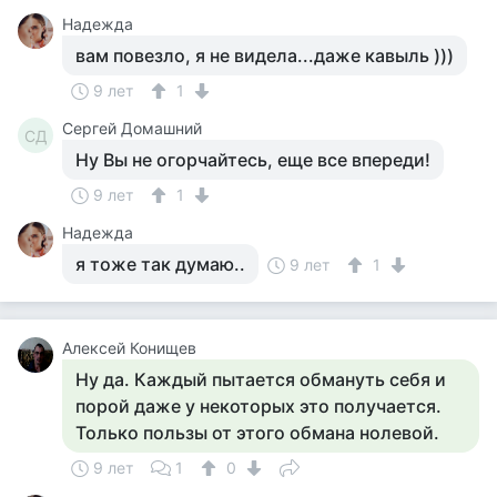
Надежда
вам повезло, я не видела...даже кавыль )))
9 лет
1
Сергей Домашний
СД
Ну Вы не огорчайтесь, еще все впереди!
9 лет
1
Надежда
я тоже так думаю..
9 лет
1
Алексей Конищев
Ну да. Каждый пытается обмануть себя и
порой даже у некоторых это получается.
Только пользы от этого обмана нолевой.
9 лет
1
0