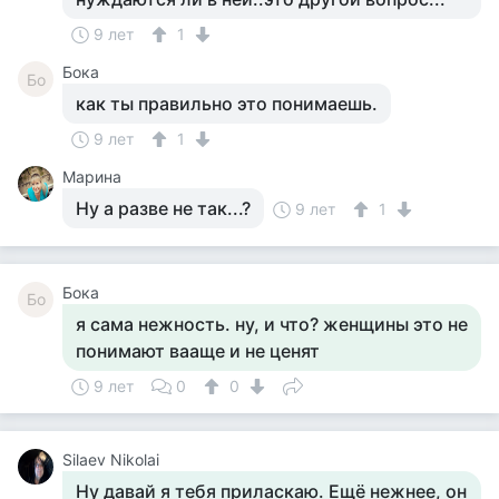
9 лет
1
Бока
Бо
как ты правильно это понимаешь.
9 лет
1
Марина
Ну а разве не так...?
9 лет
1
Бока
Бо
я сама нежность. ну, и что? женщины это не
понимают вааще и не ценят
9 лет
0
0
Silaev Nikolai
Ну давай я тебя приласкаю. Ещё нежнее, он