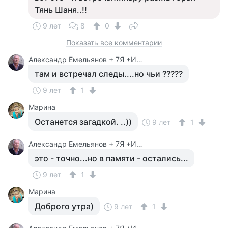
Тянь Шаня..!!
9 лет
8
0
Показать все комментарии
Александр Емельянов + 7Я +Инструктор Туризма
там и встречал следы....но чьи ?????
9 лет
1
Марина
Останется загадкой. ..))
9 лет
1
Александр Емельянов + 7Я +Инструктор Туризма
это - точно...но в памяти - остались...
9 лет
1
Марина
Доброго утра)
9 лет
1