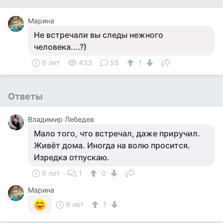
Марина
Не встречали вы следы нежного
человека....?)
9 лет
433
55
1
Ответы
Владимир Лебедев
Мало того, что встречал, даже приручил.
Живёт дома. Иногда на волю просится.
Изредка отпускаю.
9 лет
1
0
Марина
9 лет
1