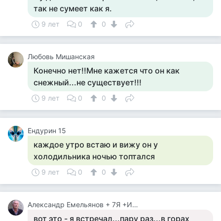
так не сумеет как я.
9 лет
0
0
Любовь Мишанская
Конечно нет!!Мне кажется что он как
снежный...не существует!!!
9 лет
0
0
Ендурин 15
каждое утро встаю и вижу он у
холодильника ночью топтался
9 лет
0
0
Александр Емельянов + 7Я +Инструктор Туризма
вот это - я встречал...пару раз...в горах