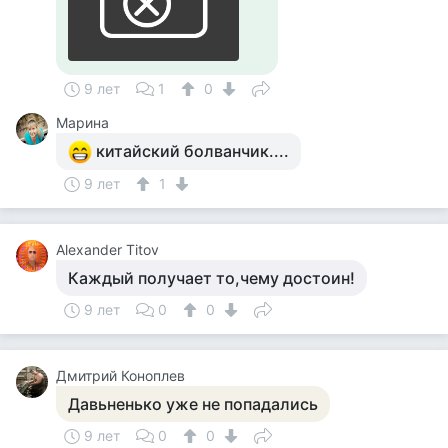
9 лет
1
0
Марина
китайский болванчик....
9 лет
1
Alexander Titov
Каждый получает то,чему достоин!
9 лет
0
0
Дмитрий Коноплев
Давьненько уже не попадались
9 лет
0
0