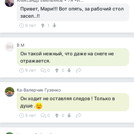
Александр Емельянов + 7Я +Инструктор Туризма
Привет, Мари!!! Вот опять, за рабочий стол
засел..!!
9 лет
1
В М
ВМ
Он такой нежный, что даже на снеге не
отражается.
9 лет
0
0
Ка-Валерчик Гузенко
Он ходит не оставляя следов ! Только в
душе .
9 лет
0
0