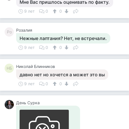
Мне Вас пришлось оценивать по факту.
9 лет
0
0
Розалия
Ро
Нежные лаптания? Нет, не встречали.
9 лет
0
0
Николай Блинников
НБ
давно нет но хочется а может это вы
9 лет
0
0
День Сурка