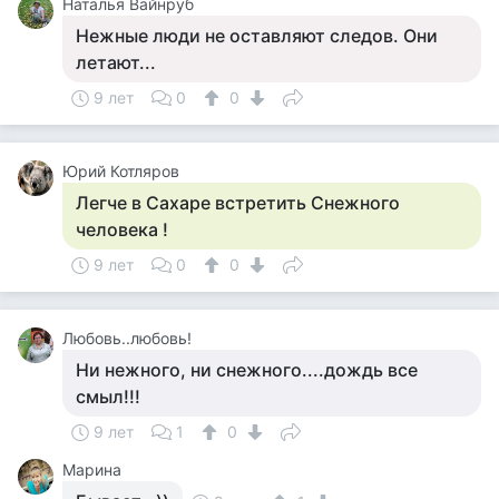
Наталья Вайнруб
Нежные люди не оставляют следов. Они
летают...
9 лет
0
0
Юрий Котляров
Легче в Сахаре встретить Снежного
человека !
9 лет
0
0
Любовь..любовь!
Ни нежного, ни снежного....дождь все
смыл!!!
9 лет
1
0
Марина