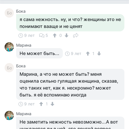
Бока
Бо
я сама нежность. ну, и что? женщины это не
понимают вааще и не ценят
9 лет
5
0
Марина
Не может быть...
9 лет
1
Бока
Бо
Марина, а что не может быть? меня
оценила сильно гулящая женщина, сказав,
что таких нет, как я. нескромно? может
быть. я её вспоминаю иногда
9 лет
1
Марина
Не заметить нежность невозможно...А вот
нуждаются ли в ней..это другой вопрос...