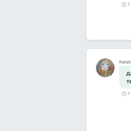
7
Natali
д
т
7