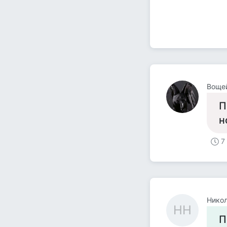
Воще
П
н
7
Нико
НН
П