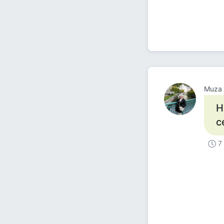
Muza
Н
с
7