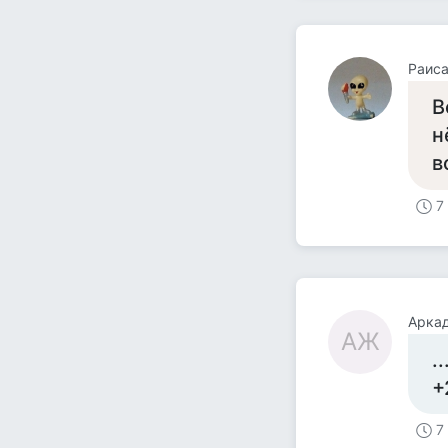
Раиса
В
н
в
7
Арка
АЖ
.
+
7