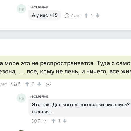
Несмеяна
Не
А у нас +15
7 лет
1
а море это не распространяется. Туда с само
езона, .... все, кому не лень, и ничего, все ж
 лет
6
0
Несмеяна
Не
Это так. Для кого ж поговорки писались?
полосы...
7 лет
1