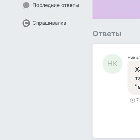
Последние ответы
Спрашивалка
Ответы
Никол
НК
Х
т
"
7