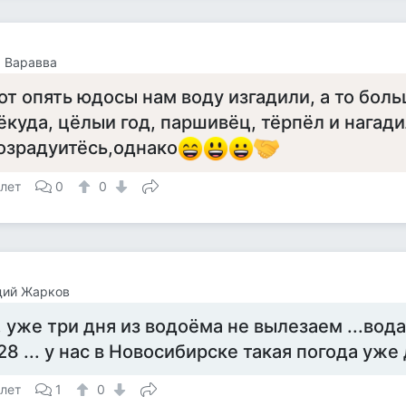
 Варавва
от опять юдосы нам воду изгадили, а то бол
ёкуда, цёлыи год, паршивёц, тёрпёл и нагади
озрадуитёсь,однако
 лет
0
0
дий Жарков
.. уже три дня из водоёма не вылезаем ...вода
28 ... у нас в Новосибирске такая погода уже
 лет
1
0