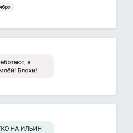
тября
аботают, а
млёй! Блохи!
КО НА ИЛЬИН