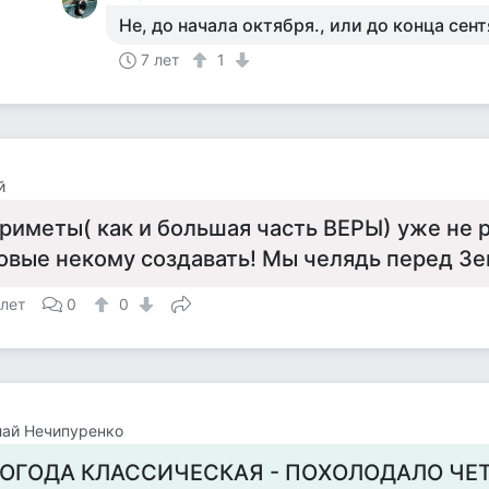
Не, до начала октября., или до конца сен
7 лет
1
й
риметы( как и большая часть ВЕРЫ) уже не р
овые некому создавать! Мы челядь перед Зе
 лет
0
0
лай Нечипуренко
ОГОДА КЛАССИЧЕСКАЯ - ПОХОЛОДАЛО ЧЕТ