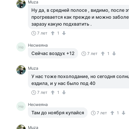
Muza
Ну да, в средней полосе , видимо, после э
прогревается как прежде и можно заболет
заразу какую подхватить .
7 лет
1
Несмеяна
Не
Сейчас воздух +12
7 лет
1
Muza
У нас тоже похолодание, но сегодня солнц
ездила, и у нас было под 40
7 лет
1
Несмеяна
Не
Там до ноября купайся
7 лет
1
Muza