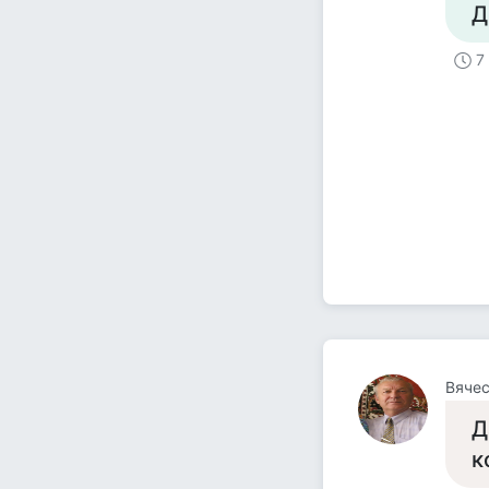
Д
7
Вяче
Д
к