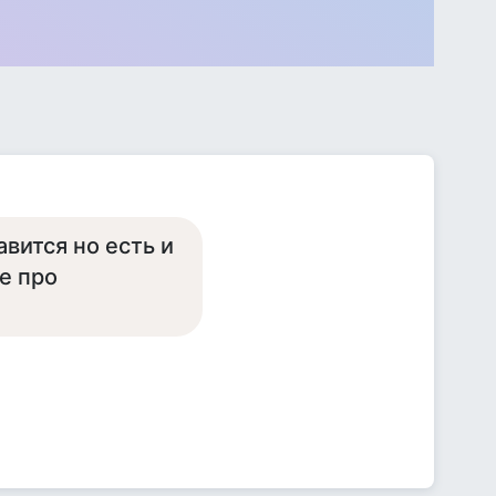
вится но есть и
е про