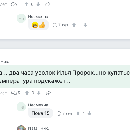
 лет
1
0
Несмеяна
Не
7 лет
1
 Ник.
а... два часа уволок Илья Пророк...но купатьс
емпература подскажет...
 лет
5
0
Несмеяна
Не
Пока 15
7 лет
1
Natali Ник.