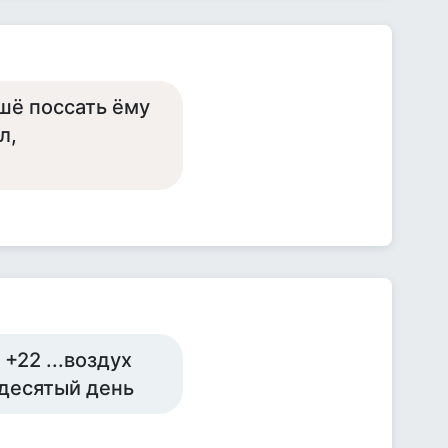
ьшё поссать ёму
л,
 +22 ...воздух
 десятый день