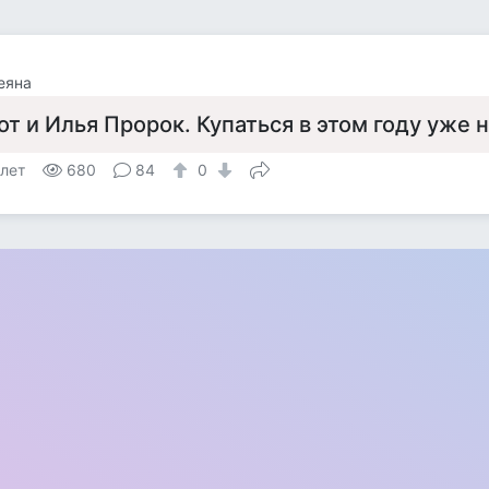
еяна
от и Илья Пророк. Купаться в этом году уже 
 лет
680
84
0