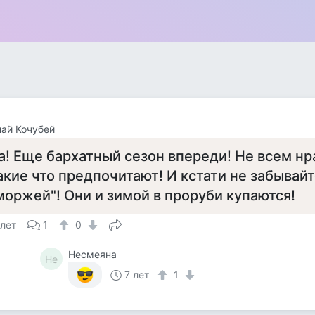
ай Кочубей
а! Еще бархатный сезон впереди! Не всем нра
акие что предпочитают! И кстати не забывайт
моржей"! Они и зимой в проруби купаются!
 лет
1
0
Несмеяна
Не
7 лет
1