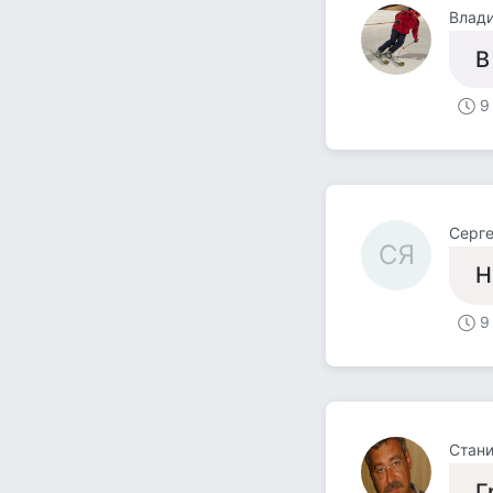
Влад
В
9
Серг
СЯ
Н
9
Стани
Г