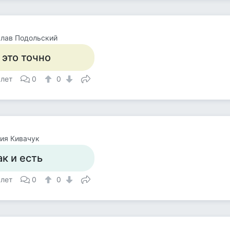
лав Подольский
 это точно
 лет
0
0
ия Кивачук
ак и есть
 лет
0
0