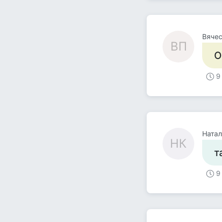
Вячес
ВП
О
9
Натал
НК
т
9