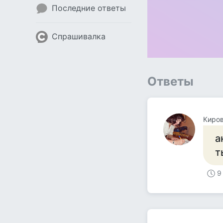
Последние ответы
Спрашивалка
Ответы
Киров
а
т
9