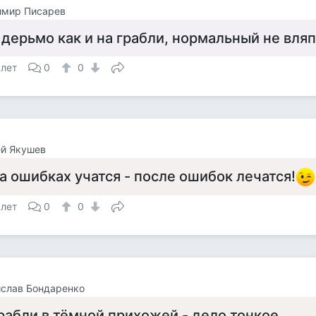
имир Писарев
 дерьмо как и на грабли, нормальный не вля
 лет
0
0
ей Якушев
а ошибках учатся - после ошибок лечатся!
 лет
0
0
слав Бондаренко
рабли в тёмной прихожей - дело тонкое........