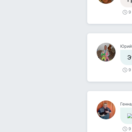
9
Юрий
Э
9
Генна
9