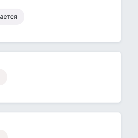
пается
.