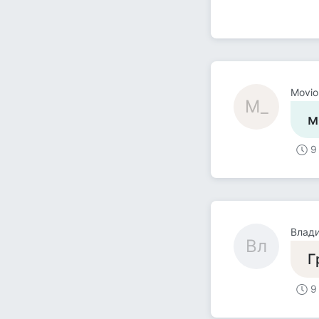
Moviol
M_
м
9
Влад
Вл
Г
9