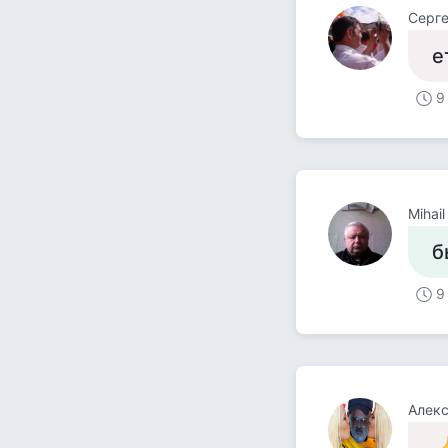
Серг
е
9
Mihail
б
9
Алекс