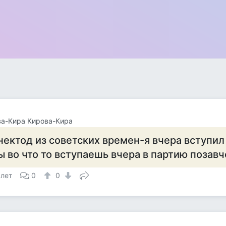
а-Кира Кирова-Кира
нектод из советских времен-я вчера вступил
ы во что то вступаешь вчера в партию позав
 лет
0
0