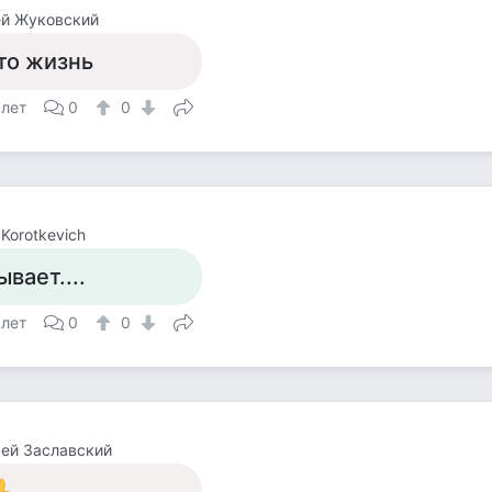
ей Жуковский
то жизнь
 лет
0
0
 Korotkevich
ывает....
 лет
0
0
ей Заславский