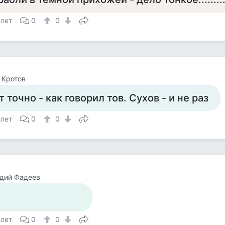
 лет
0
0
 Кротов
т точно - как говорил тов. Сухов - и не раз
 лет
0
0
дий Фадеев
 лет
0
0