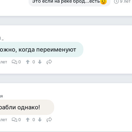
Это если на реке брод...есть
9 лет
 _
ожно, когда переименуют
 лет
0
0
ия
рабли однако!
 лет
0
0