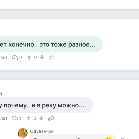
ет конечно.. это тоже разное...
 лет
0
0
а
у почему.. и в реку можно....
 лет
1
0
Одуванчик