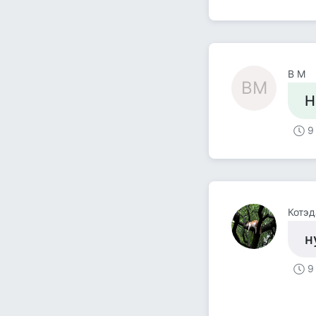
В М
ВМ
Н
9
Котэд
н
9