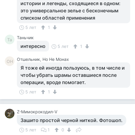
истории и легенды, сходящиеся в одном:
это универсальное зелье с бесконечным
списком областей применения
5 лет
1
Таньчик
Та
интересно
5 лет
1
Отшельник, Но Не Монах
ОН
Я тоже ей иногда пользуюсь, в том числе и
чтобы убрать шрамы оставшиеся после
операции, вроде помогает.
5 лет
1
Z-Мимокрокодил-V
Зашито простой черной ниткой. Фотошоп.
5 лет
1
0