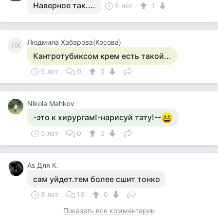
Наверное так....
5 лет
1
Людмила Хабарова(Косова)
ЛХ
Кантротубиксом крем есть такой...
5 лет
0
0
Nikola Mahkov
-это к хирургам!-нарисуй тату!--
5 лет
0
0
Аs Для К.
сам уйдет.тем более сшит тонко
5 лет
16
0
Показать все комментарии