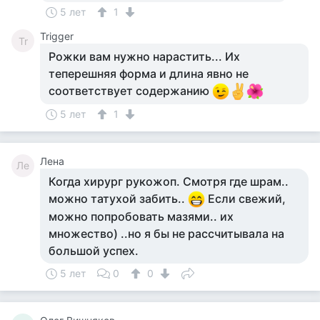
5 лет
1
Trigger
Tr
Рожки вам нужно нарастить... Их
теперешняя форма и длина явно не
соответствует содержанию
5 лет
1
Лена
Ле
Когда хирург рукожоп. Смотря где шрам..
можно татухой забить..
Если свежий,
можно попробовать мазями.. их
множество) ..но я бы не рассчитывала на
большой успех.
5 лет
0
0