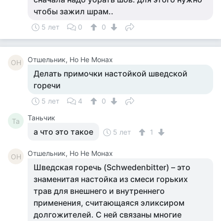
чтобы зажил шрам..
5 лет
0
0
Отшельник, Но Не Монах
ОН
Делать примочки настойкой шведской
горечи
5 лет
4
0
Таньчик
Та
а что это такое
5 лет
1
Отшельник, Но Не Монах
ОН
Шведская горечь (Schwedenbitter) – это
знаменитая настойка из смеси горьких
трав для внешнего и внутреннего
применения, считающаяся эликсиром
долгожителей. С ней связаны многие