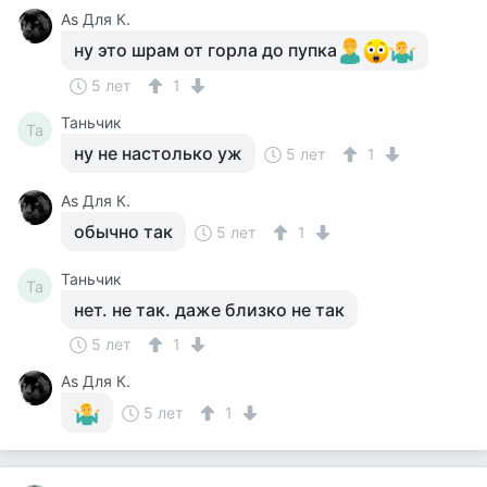
Аs Для К.
ну это шрам от горла до пупка
5 лет
1
Таньчик
Та
ну не настолько уж
5 лет
1
Аs Для К.
обычно так
5 лет
1
Таньчик
Та
нет. не так. даже близко не так
5 лет
1
Аs Для К.
5 лет
1