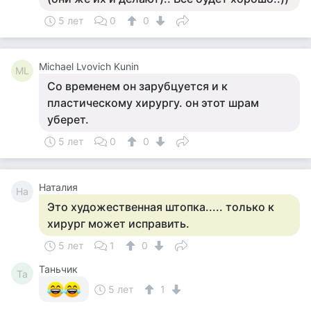
5 лет
0
0
Michael Lvovich Kunin
ML
Со временем он зарубцуется и к
пластическому хирургу. он этот шрам
уберет.
5 лет
0
0
Наталия
На
Это художественная штопка..... только к
хирург может исправить.
5 лет
1
0
Таньчик
Та
5 лет
1