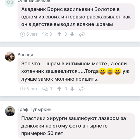
Олег Вишняков
ОВ
Академик Борис васильевич Болотов в
одном из своих интервью рассказывает как
он в детстве выводил всякие шрамы
5 лет
0
0
Володя
Это что....шрам в интимном месте , а если
хотенчик зашевелится.....Тогда
уж
лучше замок молнию пришить.
5 лет
0
0
Граф Пупыркин
Пластики хирурги зашлифуют лазером за
денюжки но этому фото в тырнете
примерно 50 лет