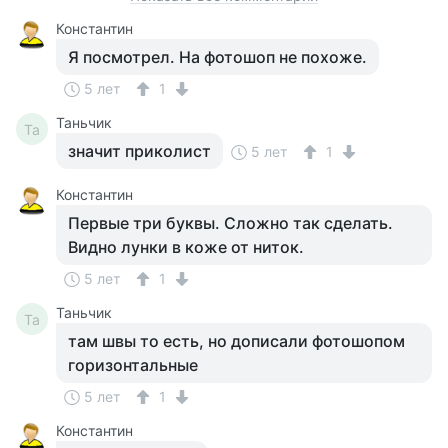
Константин
Я посмотрел. На фотошоп не похоже.
5 лет
1
Таньчик
Та
значит приколист
5 лет
1
Константин
Первые три буквы. Сложно так сделать.
Видно лунки в коже от ниток.
5 лет
1
Таньчик
Та
там швы то есть, но дописали фотошопом
горизонтальные
5 лет
1
Константин