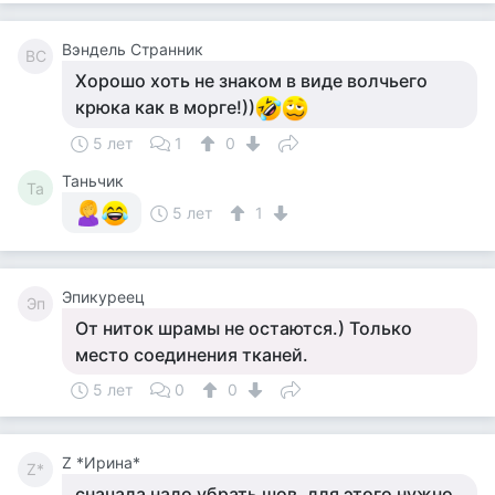
Вэндель Странник
ВС
Хорошо хоть не знаком в виде волчьего
крюка как в морге!))
5 лет
1
0
Таньчик
Та
5 лет
1
Эпикуреец
Эп
От ниток шрамы не остаются.) Только
место соединения тканей.
5 лет
0
0
Z *Ирина*
Z*
сначала надо убрать шов. для этого нужно