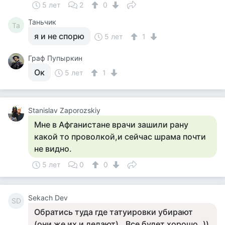
5 лет
2
0
Таньчик
Та
я и не спорю
5 лет
1
Граф Пупыркин
Ок
5 лет
1
Stanislav Zaporozskiy
Мне в Афганистане врачи зашили рану
какой то проволкой,и сейчас шрама почти
не видно.
5 лет
0
0
Sekach Dev
SD
Обратись туда где татуировки убирают
(они же их и делают).. Все будет хорошо..))