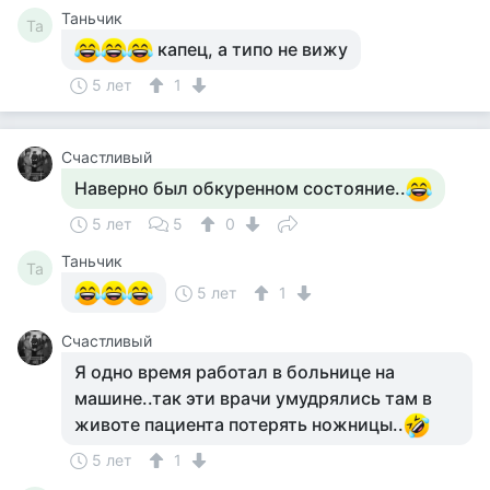
Таньчик
Та
капец, а типо не вижу
5 лет
1
Счастливый
Наверно был обкуренном состояние..
5 лет
5
0
Таньчик
Та
5 лет
1
Счастливый
Я одно время работал в больнице на
машине..так эти врачи умудрялись там в
животе пациента потерять ножницы..
5 лет
1