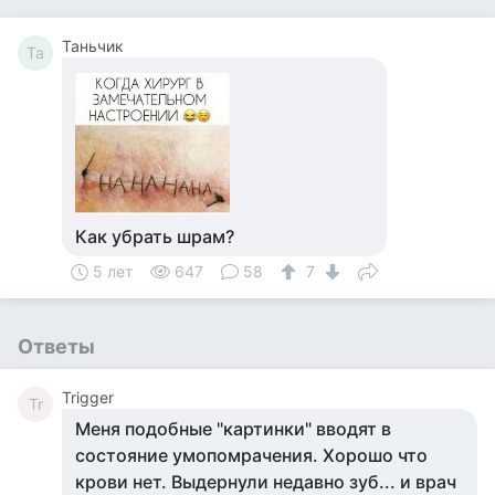
Таньчик
Та
Как убрать шрам?
5 лет
647
58
7
Ответы
Trigger
Tr
Меня подобные "картинки" вводят в
состояние умопомрачения. Хорошо что
крови нет. Выдернули недавно зуб... и врач