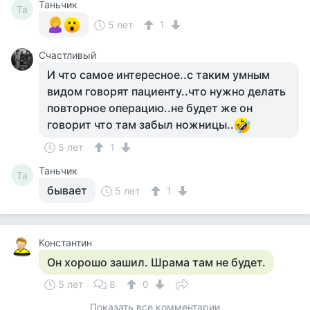
Таньчик
Та
5 лет
1
Счастливый
И что самое интересное..с таким умным
видом говорят пациенту..что нужно делать
повторное операцию..не будет же он
говорит что там забыл ножницы..
5 лет
1
Таньчик
Та
бывает
5 лет
1
Константин
Он хорошо зашил. Шрама там не будет.
5 лет
8
0
Показать все комментарии