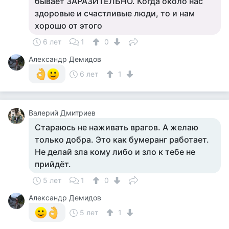
бывает ЗАРАЗИТЕЛЬНО. Когда около нас
здоровые и счастливые люди, то и нам
хорошо от этого
6 лет
1
0
Александр Демидов
6 лет
1
Валерий Дмитриев
Стараюсь не наживать врагов. А желаю
только добра. Это как бумеранг работает.
Не делай зла кому либо и зло к тебе не
прийдёт.
5 лет
1
0
Александр Демидов
5 лет
1