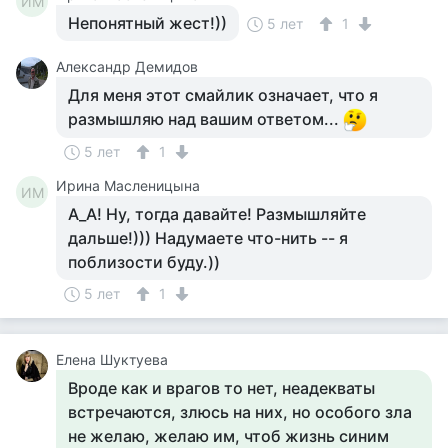
ИМ
Непонятный жест!))
5 лет
1
Александр Демидов
Для меня этот смайлик означает, что я
размышляю над вашим ответом...
5 лет
1
Ирина Масленицына
ИМ
А_А! Ну, тогда давайте! Размышляйте
дальше!))) Надумаете что-нить -- я
поблизости буду.))
5 лет
1
Елена Шуктуева
Вроде как и врагов то нет, неадекваты
встречаются, злюсь на них, но особого зла
не желаю, желаю им, чтоб жизнь синим