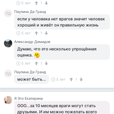
5 лет
1
Паулина Де Гранд
ПД
если у человека нет врагов значит человек
хороший и живёт он правильную жизнь
5 лет
1
Александр Демидов
Думаю, что это несколько упрощённая
оценка.
5 лет
1
Паулина Де Гранд
ПД
может быть...
5 лет
1
Я Это Екатерина
ООО...за 10 месяцев враги могут стать
друзьями. И им можно пожелать всего