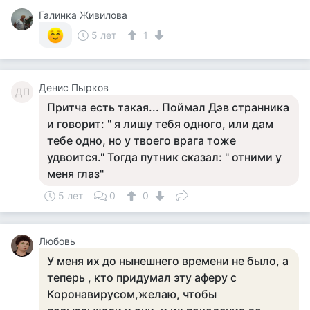
Галинка Живилова
5 лет
1
Денис Пырков
ДП
Притча есть такая... Поймал Дэв странника
и говорит: " я лишу тебя одного, или дам
тебе одно, но у твоего врага тоже
удвоится." Тогда путник сказал: " отними у
меня глаз"
5 лет
0
0
Любовь
У меня их до нынешнего времени не было, а
теперь , кто придумал эту аферу с
Коронавирусом,желаю, чтобы