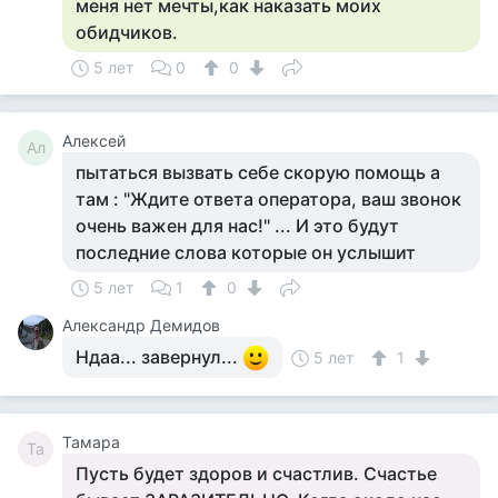
меня нет мечты,как наказать моих
обидчиков.
5 лет
0
0
Алексей
Ал
пытаться вызвать себе скорую помощь а
там : "Ждите ответа оператора, ваш звонок
очень важен для нас!" ... И это будут
последние слова которые он услышит
5 лет
1
0
Александр Демидов
Ндаа... завернул...
5 лет
1
Тамара
Та
Пусть будет здоров и счастлив. Счастье