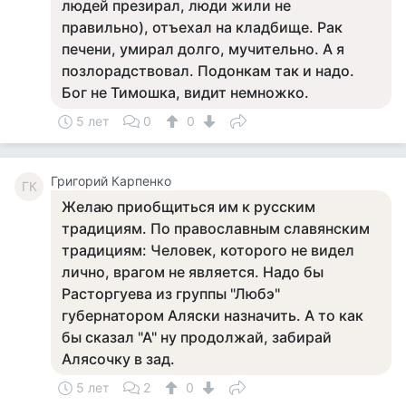
людей презирал, люди жили не
правильно), отъехал на кладбище. Рак
печени, умирал долго, мучительно. А я
позлорадствовал. Подонкам так и надо.
Бог не Тимошка, видит немножко.
5 лет
0
0
Григорий Карпенко
ГК
Желаю приобщиться им к русским
традициям. По православным славянским
традициям: Человек, которого не видел
лично, врагом не является. Надо бы
Расторгуева из группы "Любэ"
губернатором Аляски назначить. А то как
бы сказал "А" ну продолжай, забирай
Алясочку в зад.
5 лет
2
0