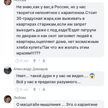
Не знаю,как у вас,в России, но у нас
творится непонятное с карантином.Стоит
30-градусная жара,как выживать в
квартирах старикам,если им запрет
выходить даже с под,езда?Ездят патрули
по дворам и как скот загоняют людей в
квартиры,оцепляют дома, нет возможным
хлеба купить!Так что же желать этим
мразям!!!???
6 лет
1
Александр Демидов
Неет... такой дури я у нас не видел....
Всё у нас в пределах разумного...
6 лет
1
Любовь
О масштабе мышления ... Это о карантине