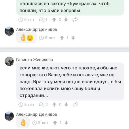
обошлась по закону «бумеранга», чтоб
поняли, что были неправы
5 лет
1
0
Александр Демидов
5 лет
1
Галинка Живилова
если мне желают чего то плохое,я обычно
говорю: это Ваше,себе и оставьте,мне не
надо. Врагов у меня нет,но если вдруг...я бы
пожелала испить мою чашу боли и
страданий...
5 лет
2
0
Александр Демидов
5 лет
1