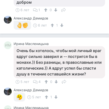
добром
6 лет
1
0
Александр Демидов
6 лет
1
Ирина Масленицына
ИМ
Очень бы хотелось, чтобы мой личный враг
вдруг сильно заверил и -- постригся бы в
монахи.)) Без разницы, в православные или
католические.)) А вдруг успел бы спасти
душу в течение оставшейся жизни?
5 лет
4
0
Александр Демидов
5 лет
1
Ирина Масленицына