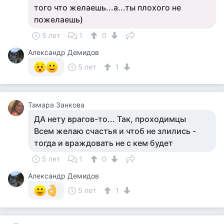
того что желаешь...а...ты плохого не
пожелаешь)
5 лет
1
0
Александр Демидов
5 лет
1
Тамара Занкова
ДА нету врагов-то... Так, проходимцы
Всем желаю счастья и чтоб не злились -
тогда и враждовать не с кем будет
5 лет
1
0
Александр Демидов
5 лет
1