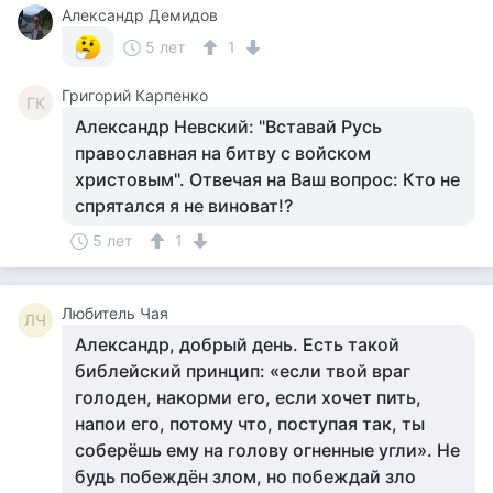
Александр Демидов
5 лет
1
Григорий Карпенко
ГК
Александр Невский: "Вставай Русь
православная на битву с войском
христовым". Отвечая на Ваш вопрос: Кто не
спрятался я не виноват!?
5 лет
1
Любитель Чая
ЛЧ
Александр, добрый день. Есть такой
библейский принцип: «если твой враг
голоден, накорми его, если хочет пить,
напои его, потому что, поступая так, ты
соберёшь ему на голову огненные угли». Не
будь побеждён злом, но побеждай зло