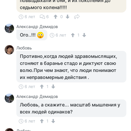
повыздыхали и они, и их поколения до
седьмого колена!!!!!
6 лет
6
0
Александр Демидов
Ого..!!!
6 лет
1
Любовь
Противно,когда людей здравомыслящих,
сгоняют в баранье стадо и диктуют свою
волю.При чем знают, что люди понимают
их неправомерные действия .
6 лет
1
Александр Демидов
Любовь, а скажите... масштаб мышления у
всех людей одинаков?
6 лет
1
Любовь