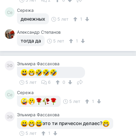
Сережа
Се
денежных
5 лет
1
Александр Степанов
тогда да
5 лет
1
Эльмира Фассахова
ЭФ
5 лет
6
0
Сережа
Се
5 лет
1
Эльмира Фассахова
ЭФ
это ти причесон делаес?
5 лет
1