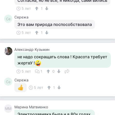
Согласна, но не все, я никогда, сами вились
5 лет
1
Сережа
Се
Это вам природа поспособствовала
5 лет
1
Aлександр Кузьмин
не надо сокращать слова ! Красота требует
жертвУ !
5 лет
1
0
Сережа
Се
5 лет
1
Марина Матвиенко
ММ
Электрозавивка была и в 80х годах.