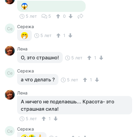
5 лет
5
0
Сережа
Се
5 лет
1
Лена
О, это страшно!
5 лет
1
Сережа
Се
а что делать ?
5 лет
1
Лена
А ничего не поделаешь... Красота- это
страшная сила!
5 лет
1
Сережа
Се