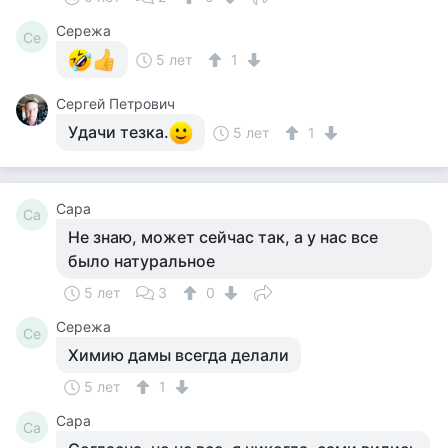
Сережа
Се
5 лет
1
Сергей Петрович
Удачи тезка.
5 лет
1
Сара
Са
Не знаю, может сейчас так, а у нас все
было натуральное
5 лет
3
0
Сережа
Се
Химию дамы всегда делали
5 лет
1
Сара
Са