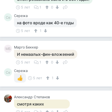
5 лет
1
0
Сережа
Се
на фото вроде как 40-е годы
5 лет
1
Марго Беккер
МБ
И немаалых-фин-вложеений
5 лет
1
0
Сережа
Се
5 лет
1
Александр Степанов
смотря каких
5 лет
2
0