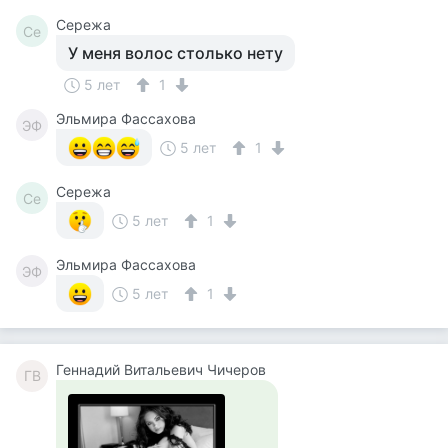
Сережа
Се
У меня волос столько нету
5 лет
1
Эльмира Фассахова
ЭФ
5 лет
1
Сережа
Се
5 лет
1
Эльмира Фассахова
ЭФ
5 лет
1
Геннадий Витальевич Чичеров
ГВ