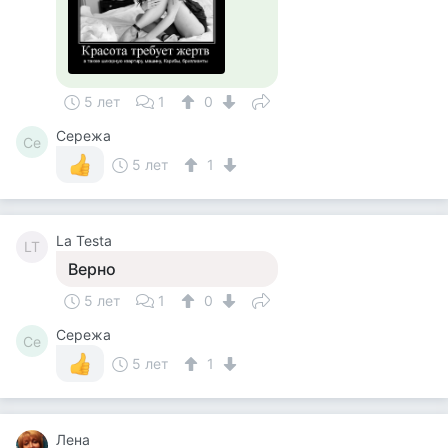
5 лет
1
0
Сережа
Се
5 лет
1
La Testa
LT
Верно
5 лет
1
0
Сережа
Се
5 лет
1
Лена