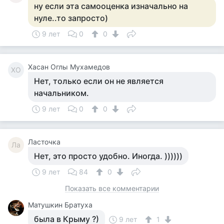
ну если эта самооценка изначально на
нуле..то запросто)
9 лет
0
0
Хасан Оглы Мухамедов
ХО
Нет, только если он не является
начальником.
9 лет
0
0
Ласточка
Ла
Нет, это просто удобно. Иногда. ))))))
9 лет
84
0
Показать все комментарии
Матушкин Братуха
была в Крыму ?)
9 лет
1