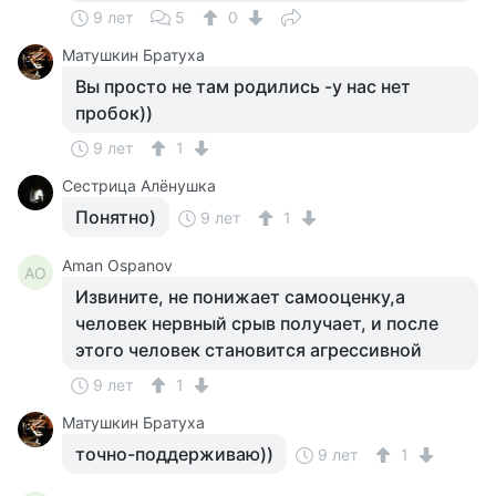
9 лет
5
0
Матушкин Братуха
Вы просто не там родились -у нас нет
пробок))
9 лет
1
Сестрица Алёнушка
Понятно)
9 лет
1
Aman Ospanov
AO
Извините, не понижает самооценку,а
человек нервный срыв получает, и после
этого человек становится агрессивной
9 лет
1
Матушкин Братуха
точно-поддерживаю))
9 лет
1