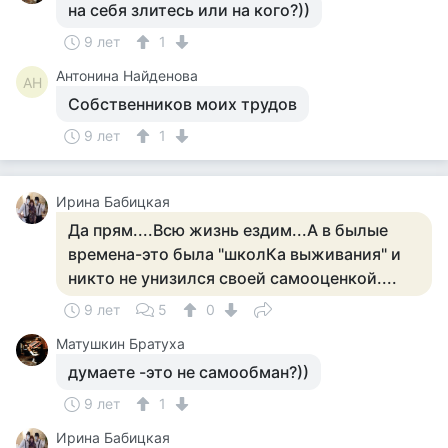
на себя злитесь или на кого?))
9 лет
1
Антонина Найденова
АН
Собственников моих трудов
9 лет
1
Ирина Бабицкая
Да прям....Всю жизнь ездим...А в былые
времена-это была "школКа выживания" и
никто не унизился своей самооценкой....
9 лет
5
0
Матушкин Братуха
думаете -это не самообман?))
9 лет
1
Ирина Бабицкая