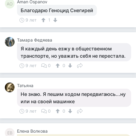
Aman Ospanov
AO
Благодарю Геноцид Снегирей
9 лет
1
Тамара Федяева
Я каждый день езжу в общественном
транспорте, но уважать себя не перестала.
9 лет
0
0
Татьяна
Не знаю. Я пешим ходом передвигаюсь...ну
или на своей машинке
9 лет
0
0
Елена Волкова
ЕВ