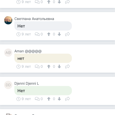
9 лет
0
0
Светлана Анатольевна
Нет
9 лет
0
0
Aman @@@@@
A@
нет
9 лет
0
0
Djenni Djenni L
DD
Нет
9 лет
0
0