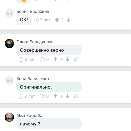
Борис Воробьев
БВ
ОК!
9 лет
1
Ольга Бельдянова
Совершенно верно
9 лет
0
0
Вера Василенко
ВВ
Оригинально.
9 лет
0
0
Alisa Zabudka
пачему ?