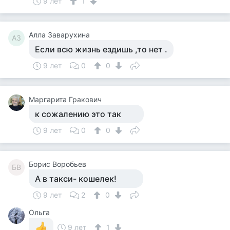
9 лет
1
Алла Заварухина
АЗ
Если всю жизнь ездишь ,то нет .
9 лет
0
0
Маргарита Гракович
к сожалению это так
9 лет
0
0
Борис Воробьев
БВ
А в такси- кошелек!
9 лет
2
0
Ольга
9 лет
1