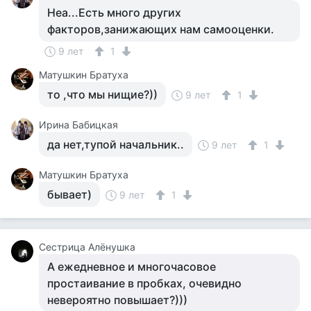
Неа...Есть много других
факторов,занижающих нам самооценки.
9 лет
1
Матушкин Братуха
то ,что мы нищие?))
9 лет
1
Ирина Бабицкая
да нет,тупой начальник..
9 лет
1
Матушкин Братуха
бывает)
9 лет
1
Сестрица Алёнушка
А ежедневное и многочасовое
простаивание в пробках, очевидно
невероятно повышает?)))