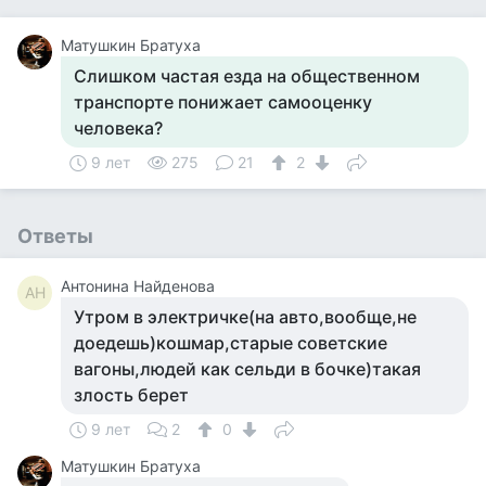
Матушкин Братуха
Слишком частая езда на общественном
транспорте понижает самооценку
человека?
9 лет
275
21
2
Ответы
Антонина Найденова
АН
Утром в электричке(на авто,вообще,не
доедешь)кошмар,старые советские
вагоны,людей как сельди в бочке)такая
злость берет
9 лет
2
0
Матушкин Братуха