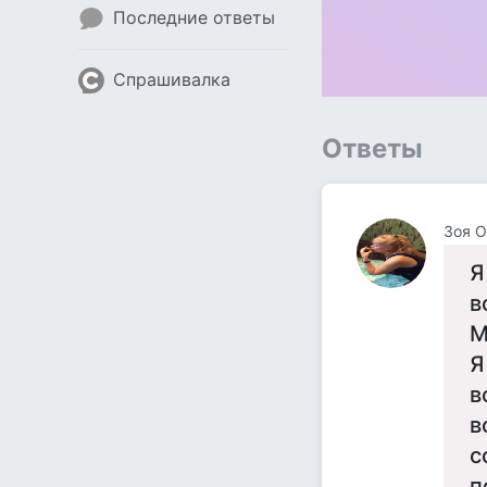
Последние ответы
Спрашивалка
Ответы
Зоя О
Я
в
М
Я
в
в
с
п