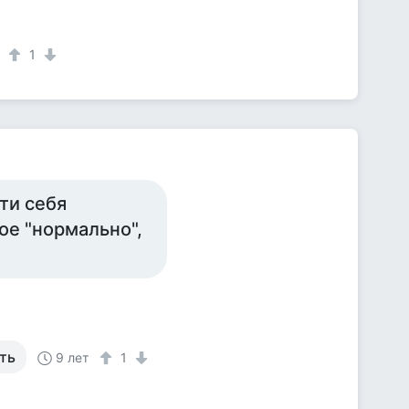
1
сти себя
кое "нормально",
ть
9 лет
1