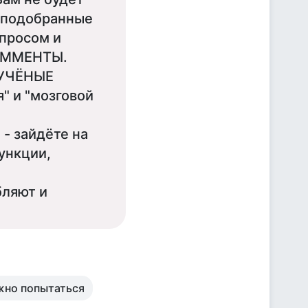
о подобранные
опросом и
КОММЕНТЫ.
 УЧЁНЫЕ
" и "мозговой
- зайдёте на
ункции,
бляют и
ожно попытаться