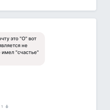
чту это "О" вот
является не
 имел "счастье"
1