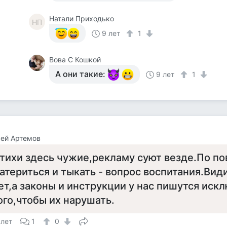
Натали Приходько
НП
9 лет
1
Вова С Кошкой
А они такие:
9 лет
1
ей Артемов
тихи здесь чужие,рекламу суют везде.По по
атериться и тыкать - вопрос воспитания.Ви
ет,а законы и инструкции у нас пишутся иск
ого,чтобы их нарушать.
 лет
1
0