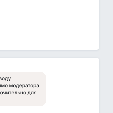
воду
димо модератора
лючительно для