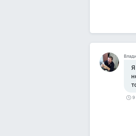
Влад
Я
н
т
9