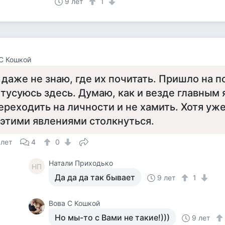
9 лет
1
С Кошкой
 даже не знаю, где их почитать. Пришло на по
 тусуюсь здесь. Думаю, как и везде главным 
ереходить на личности и не хамить. Хотя уже
 этими явлениями столкнуться.
 лет
4
0
Натали Приходько
НП
Да да да так бывает
9 лет
1
Вова С Кошкой
Но мы-то с Вами не такие!)))
9 лет