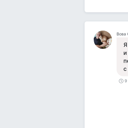
Вова 
Я
и
п
с
9