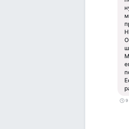
н
м
п
Н
О
ш
М
е
п
Е
р
9