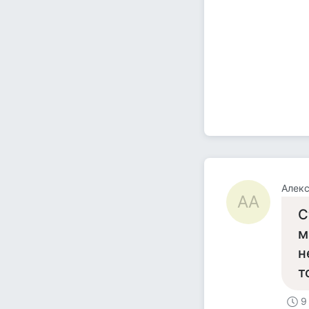
Алекс
АА
С
м
н
т
9