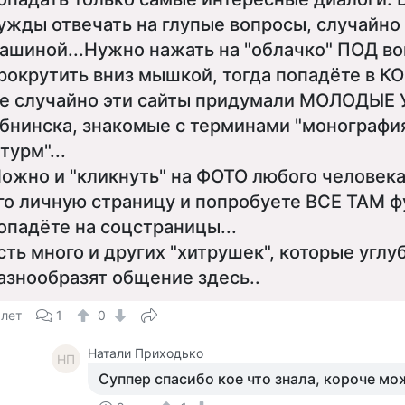
ужды отвечать на глупые вопросы, случайн
ашиной...Нужно нажать на "облачко" ПОД в
рокрутить вниз мышкой, тогда попадёте в 
е случайно эти сайты придумали МОЛОДЫЕ
бнинска, знакомые с терминами "монография
турм"...
ожно и "кликнуть" на ФОТО любого человека 
го личную страницу и попробуете ВСЕ ТАМ ф
опадёте на соцстраницы...
сть много и других "хитрушек", которые углу
азнообразят общение здесь..
 лет
1
0
Натали Приходько
НП
Суппер спасибо кое что знала, короче м