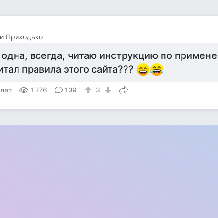
и Приходько
 одна, всегда, читаю инструкцию по примене
итал правила этого сайта???
 лет
1 276
139
3