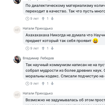
По диалектическому материализму колич
переходит в качество. Так что пусть мног
9 лет
1
Натали Приходько
НП
Ахахахахаха Никогда не думала что Науч
предмет который так себя проявит
9 лет
1
Владимир Лебедев
Так научный коммунизм написан не на пус
собрал мудрости из более древних наук. 
моральны кодекс. Списали подчистую на
9 лет
1
Натали Приходько
НП
Возможно не задумывалась об этом просто