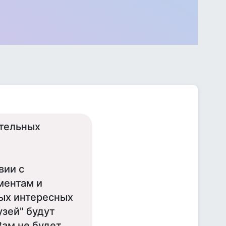
ительных
вии с
ментам и
ых интересных
узей" будут
Вам не будет