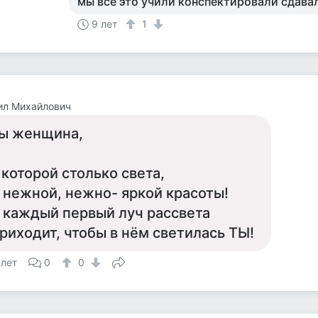
мы все это учили конспектировали сдава
9 лет
1
ил Михайлович
ы женщина, ​
 которой столько света,
 нежной, нежно- яркой красоты!
 каждый первый луч рассвета
риходит, чтобы в нём светилась ТЫ!
 лет
0
0