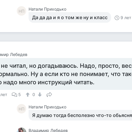
Натали Приходько
НП
Да да да и я о том же ну и класс
9 лет
имир Лебедев
 не читал, но догадываюсь. Надо, просто, ве
ормально. Ну а если кто не понимает, что та
о надо много инструкций читать.
 лет
5
0
Натали Приходько
НП
Я думаю тогда бесполезно что-то обьясня
Владимир Лебедев