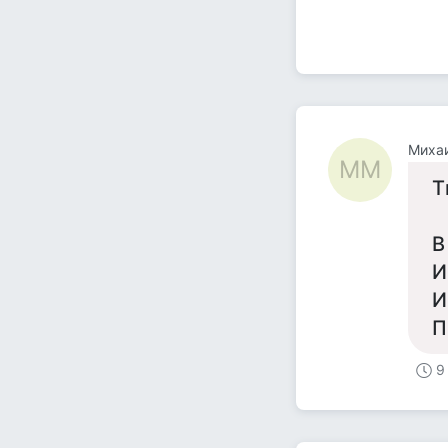
Миха
ММ
Т
В
И
И
П
9