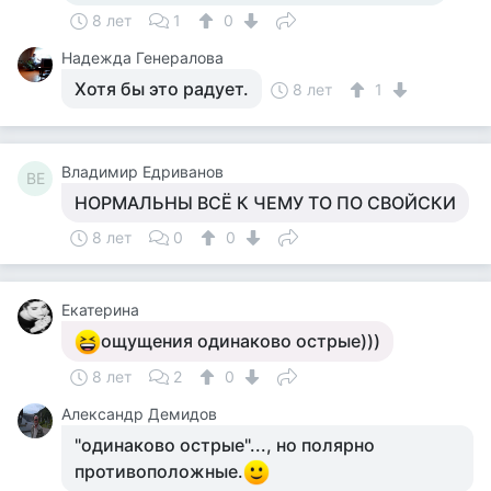
8 лет
1
0
Надежда Генералова
Хотя бы это радует.
8 лет
1
Владимир Едриванов
ВЕ
НОРМАЛЬНЫ ВСЁ К ЧЕМУ ТО ПО СВОЙСКИ
8 лет
0
0
Екатерина
ощущения одинаково острые)))
8 лет
2
0
Александр Демидов
"одинаково острые"..., но полярно
противоположные.