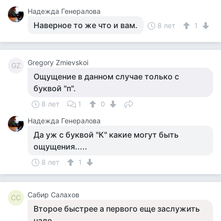
Надежда Генералова
Наверное то же что и вам.
8 лет
1
Gregory Zmievskoi
GZ
Ощущение в данном случае только с
буквой "п".
8 лет
1
0
Надежда Генералова
Да уж с буквой "К" какие могут быть
ощущения.....
8 лет
1
Сабир Салахов
СС
Второе быстрее а первого еще заслужить
надо