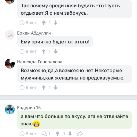
Так почему среди нояи будить -то Пусть
отдыхает.Я о нем забочусь.
8 лет
1
Еркен Абдуллин
ЕА
Ему приятно будет от этого!
8 лет
1
Надежда Генералова
Возможно,да,а возможно нет.Некоторые
мужчины,как женщины,непредсказуемые.
8 лет
1
Ендурин 15
а вам что больше по вкусу. ага не отвечайте
знаю
8 лет
1
0