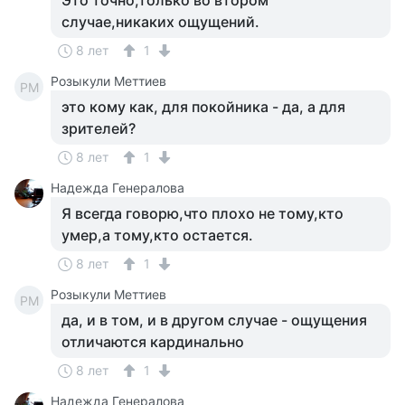
Это точно,только во втором
случае,никаких ощущений.
8 лет
1
Розыкули Меттиев
РМ
это кому как, для покойника - да, а для
зрителей?
8 лет
1
Надежда Генералова
Я всегда говорю,что плохо не тому,кто
умер,а тому,кто остается.
8 лет
1
Розыкули Меттиев
РМ
да, и в том, и в другом случае - ощущения
отличаются кардинально
8 лет
1
Надежда Генералова