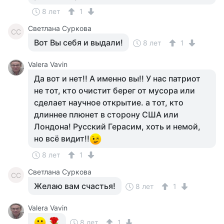
8 лет
1
Светлана Суркова
СС
Вот Вы себя и выдали!
8 лет
1
Valera Vavin
Да вот и нет!! А именно вы!! У нас патриот
не тот, кто очистит берег от мусора или
сделает научное открытие. а тот, кто
длиннее плюнет в сторону США или
Лондона! Русский Герасим, хоть и немой,
но всё видит!!
8 лет
1
Светлана Суркова
СС
Желаю вам счастья!
8 лет
1
Valera Vavin
8 лет
1