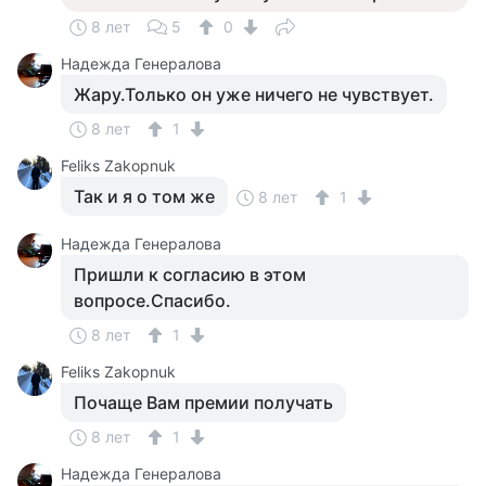
8 лет
5
0
Надежда Генералова
Жару.Только он уже ничего не чувствует.
8 лет
1
Feliks Zakopnuk
Так и я о том же
8 лет
1
Надежда Генералова
Пришли к согласию в этом
вопросе.Спасибо.
8 лет
1
Feliks Zakopnuk
Почаще Вам премии получать
8 лет
1
Надежда Генералова