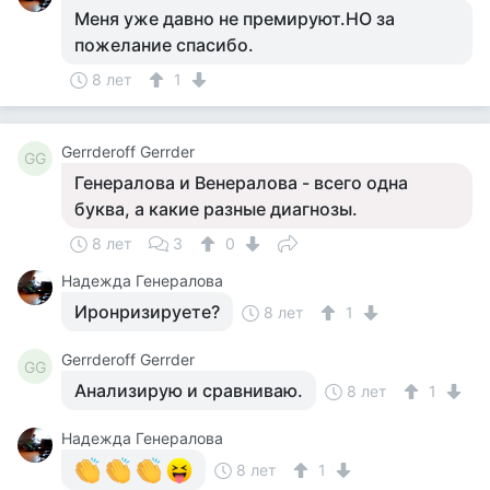
Меня уже давно не премируют.НО за
пожелание спасибо.
8 лет
1
Gerrderoff Gerrder
GG
Генералова и Венералова - всего одна
буква, а какие разные диагнозы.
8 лет
3
0
Надежда Генералова
Иронризируете?
8 лет
1
Gerrderoff Gerrder
GG
Анализирую и сравниваю.
8 лет
1
Надежда Генералова
8 лет
1