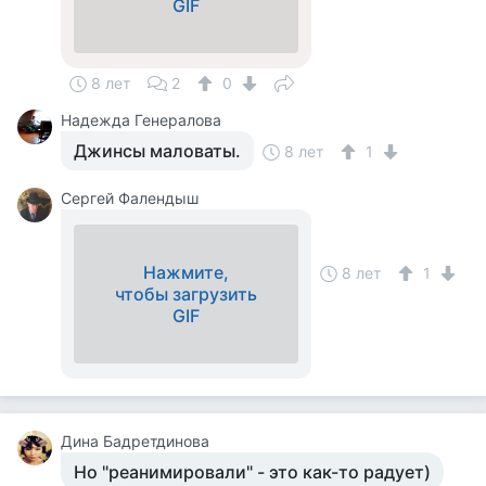
GIF
8 лет
2
0
Надежда Генералова
Джинсы маловаты.
8 лет
1
Сергей Фалендыш
Нажмите,
8 лет
1
чтобы загрузить
GIF
Дина Бадретдинова
Но "реанимировали" - это как-то радует)