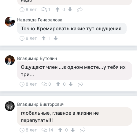
8 лет
1
0
Надежда Генералова
Точно.Кремировать,какие тут ощущения.
8 лет
1
Владимир Бутолин
Ощущают член ...в одном месте...у тебя их
три...
8 лет
0
0
Владимир Викторович
глобальные, главное в жизни не
перепутать!!!
8 лет
14
0