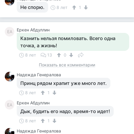
Не спорю.
8 лет
1
Еркен Абдуллин
ЕА
Казнить нельзя помиловать. Всего одна
точка, а жизнь!
8 лет
13
0
Показать все комментарии
Надежда Генералова
Принц рядом храпит уже много лет.
8 лет
1
Еркен Абдуллин
ЕА
Дык, будить его надо, время-то идет!
8 лет
1
Надежда Генералова