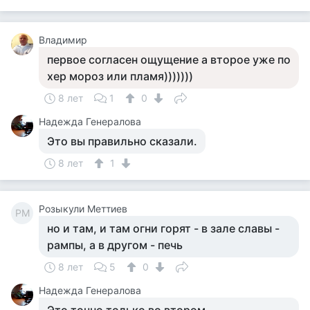
Владимир
первое согласен ощущение а второе уже по
хер мороз или пламя)))))))
8 лет
1
0
Надежда Генералова
Это вы правильно сказали.
8 лет
1
Розыкули Меттиев
РМ
но и там, и там огни горят - в зале славы -
рампы, а в другом - печь
8 лет
5
0
Надежда Генералова