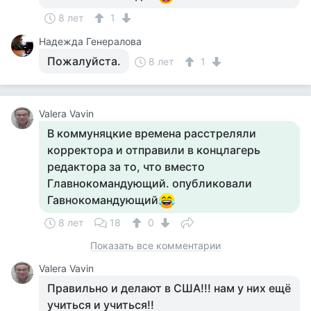
8 лет
1
Надежда Генералова
Пожалуйста.
8 лет
1
Valera Vavin
В коммуняцкие времена расстреляли
корректора и отправили в концлагерь
редактора за то, что вместо
Главнокомандующий. опубликовали
Гавнокомандующий
8 лет
18
0
Показать все комментарии
Valera Vavin
Правильно и делают в США!!! нам у них ещё
учиться и учиться!!