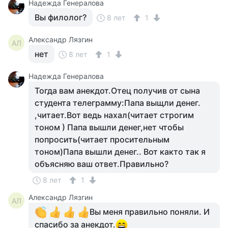
Надежда Генералова
Вы филолог?
8 лет
1
Александр Лязгин
АЛ
нет
8 лет
1
Надежда Генералова
Тогда вам анекдот.Отец получив от сына
студента телеграмму:Папа выщли денег.
,читает.Вот ведь нахал(читает строгим
тоном ) Папа вышли денег,нет чтобы
попросить(читает просительным
тоном)Папа вышли денег.. Вот както так я
объясняю ваш ответ.Правильно?
8 лет
1
Александр Лязгин
АЛ
Вы меня правильно поняли. И
спасибо за анекдот.