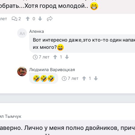
обрать...Хотя город молодой..
 лет
2
0
Аленка
Ал
Вот интересно даже,это кто-то один нап
их много?
7 лет
1
Людмила Варивоцкая
7 лет
1
ил Тымчук
аверно. Лично у меня полно двойников, при