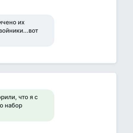
ичено их
ойники...вот
рили, что я с
то набор