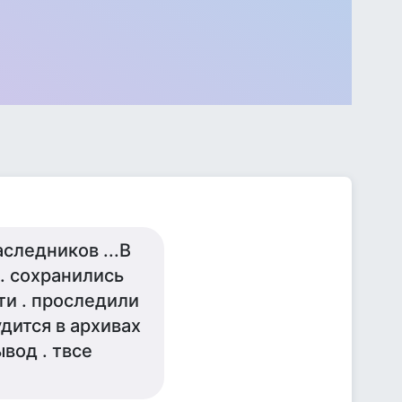
аследников ...В
. сохранились
сти . проследили
дится в архивах
вод . твсе