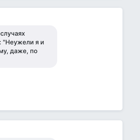
 случаях
: "Неужели я и
му, даже, по