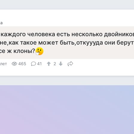
ка
 каждого человека есть несколько двойнико
не,как такое может быть,откуууда они беру
се ж клоны?
 лет
465
41
2