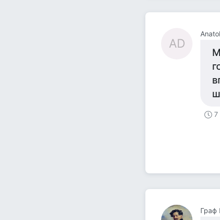
Anatol
AD
М
г
в
ш
7
Граф