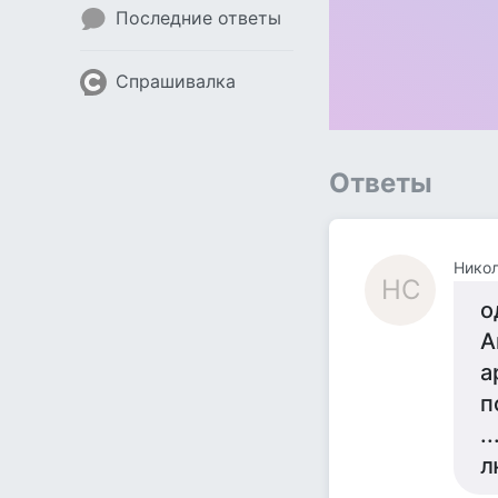
Последние ответы
Спрашивалка
Ответы
Нико
НС
о
А
а
п
.
л