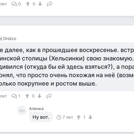
 лет
0
0
ij Dridzo
е далее, как в прошедшее воскресенье. встр
инской столицы (Хельсинки) свою знакомую.
дивился (откуда бы ей здесь взяться?), а пор
онял, что просто очень похожая на неё (воз
олько покрупнее и ростом выше.
 лет
1
0
Аленка
Ал
Ну вот.
7 лет
1