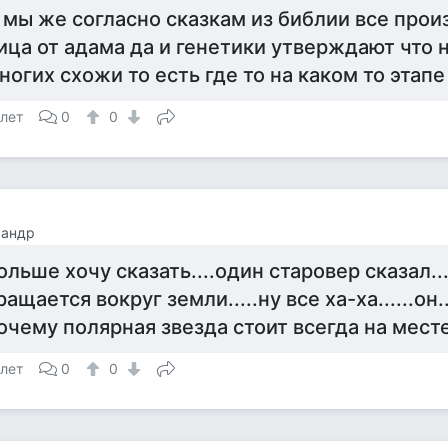
 мы же согласно сказкам из библии все прои
ица от адама да и генетики утверждают что 
ногих схожи то есть где то на каком то этап
 лет
0
0
сандр
ольше хочу сказать....один старовер сказал..
ращается вокруг земли.....ну все ха-ха......он.
очему полярная звезда стоит всегда на мест
 лет
0
0