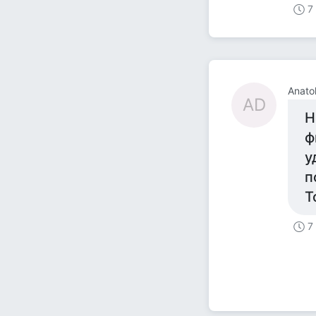
7
Anatol
AD
Н
ф
у
п
Т
7