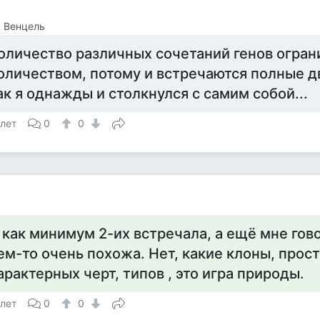
 Венцель
оличество различных сочетаний генов огран
оличеством, потому и встречаются полные дв
ак я однажды и столкнулся с самим собой...
 лет
0
0
 как минимум 2-их встречала, а ещё мне гово
ем-то очень похожа. Нет, какие клоны, прос
арактерных черт, типов , это игра природы.
 лет
0
0