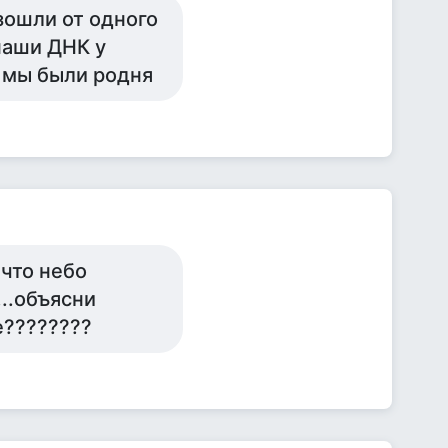
зошли от одного
наши ДНК у
е мы были родня
.что небо
...объясни
е????????