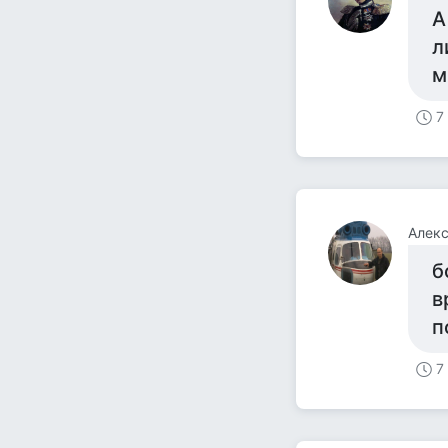
А
л
м
7
Алек
б
в
п
7