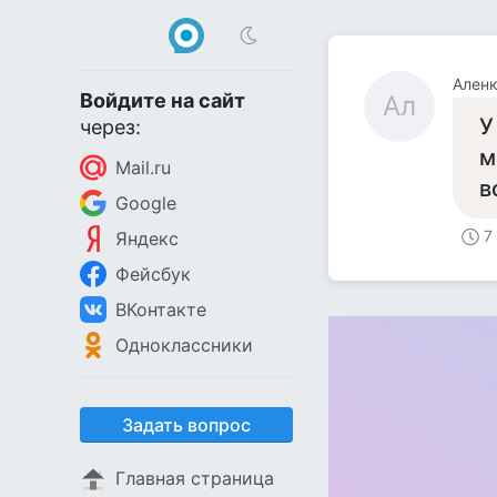
Ален
Войдите на сайт
Ал
У
через:
м
Mail.ru
в
Google
7
Яндекс
Фейсбук
ВКонтакте
Одноклассники
Задать вопрос
Главная страница