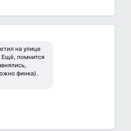
етил на улице
 Ещё, помнится
авнялись,
можно финка).