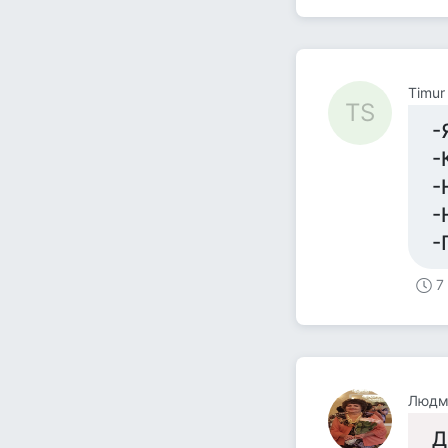
Timur
TS
-
-
-
-
-
7
Людм
Д