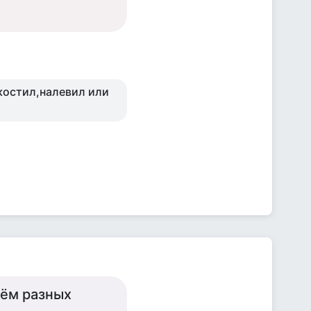
акостил,налевил или
чём разных