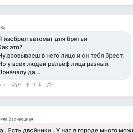
 Sa
Я изобрел автомат для бритья
Как это?
Ну,всовываеш в него лицо и он тебя бреет.
Но у всех людей рельеф лица разный.
Поначалу да...
 лет
0
0
ила Варивоцкая
а.. Есть двойники.. У нас в городе много мож