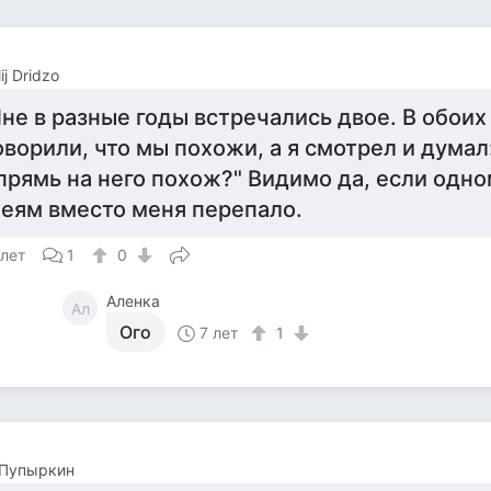
ij Dridzo
не в разные годы встречались двое. В обоих
оворили, что мы похожи, а я смотрел и думал
прямь на него похож?" Видимо да, если одно
еям вместо меня перепало.
 лет
1
0
Аленка
Ал
Ого
7 лет
1
 Пупыркин