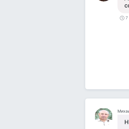
с
7
Миха
Н