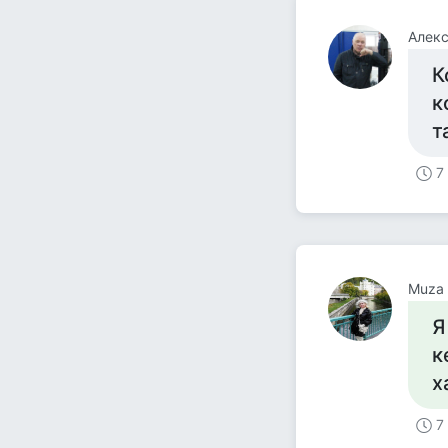
Алекс
К
к
т
7
Muza
Я
к
х
7