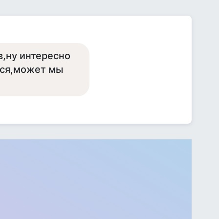
в,ну интересно
тся,может мы