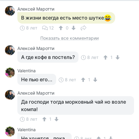
Алексей Маротти
В жизни всегда есть место шутке
8 лет
12
0
Показать все комментарии
Алексей Маротти
А где кофе в постель?
8 лет
1
Valentina
Не пью его...
8 лет
1
Алексей Маротти
Да господи тогда морковный чай но возле
компа!
8 лет
1
Valentina
Не хочется...пока..
8 лет
1