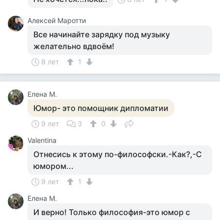
Алексей Маротти
Все начинайте зарядку под музыку
желательно вдвоём!
8 лет
1
Елена М.
Юмор- это помощник дипломатии
9 лет
3
0
Valentina
Отнесись к этому по-философски.-Как?,-С
юмором...
9 лет
1
Елена М.
И верно! Только философия-это юмор с