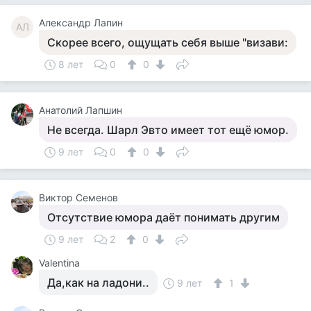
Александр Лапин
АЛ
Скорее всего, ощущать себя выше "визави:
8 лет
0
0
Анатолий Лапшин
Не всегда. Шарл Эвто имеет тот ещё юмор.
9 лет
0
0
Виктор Семенов
Отсутствие юмора даёт понимать другим
9 лет
2
0
Valentina
Да,как на ладони..
9 лет
1