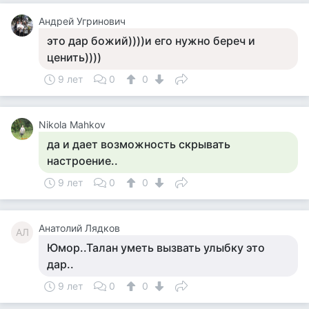
Андрей Угринович
это дар божий))))и его нужно береч и
ценить))))
9 лет
0
0
Nikola Mahkov
да и дает возможность скрывать
настроение..
9 лет
0
0
Анатолий Лядков
АЛ
Юмор..Талан уметь вызвать улыбку это
дар..
9 лет
0
0