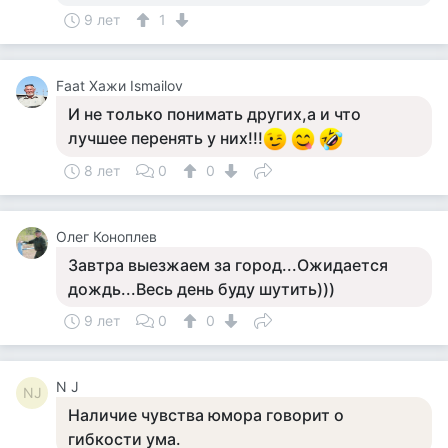
9 лет
1
Faat Хажи Ismailov
И не только понимать других,а и что
лучшее перенять у них!!!
8 лет
0
0
Олег Коноплев
Завтра выезжаем за город...Ожидается
дождь...Весь день буду шутить)))
9 лет
0
0
N J
NJ
Наличие чувства юмора говорит о
гибкости ума.