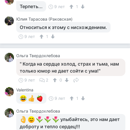
Терпеть...
9 лет
1
Юлия Тарасова (Раковская)
Относиться к этому с нисхождением.
9 лет
1
Ольга Твердохлебова
" Когда на сердце холод, страх и тьма, нам
только юмор не дает сойти с ума!"
9 лет
2
0
Valentina
9 лет
1
Ольга Твердохлебова
улыбайтесь, это нам дает
доброту и тепло сердец!!!