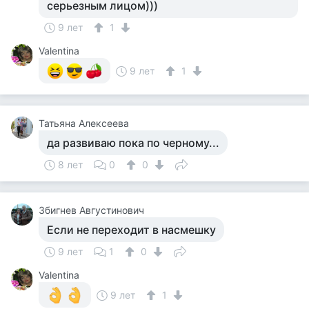
серьезным лицом)))
9 лет
1
Valentina
9 лет
1
Татьяна Алексеева
да развиваю пока по черному...
8 лет
0
0
Збигнев Августинович
Если не переходит в насмешку
9 лет
1
0
Valentina
9 лет
1