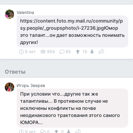
Valentina
https://content.foto.my.mail.ru/community/p
sy.people/_groupsphoto/i-27236.jpgЮмор
это талант...он дает возможность понимать
других!
9 лет
959
65
15
Ответы
Игорь Зверев
При условии что...другие так же
талантливы... В противном случае не
исключены конфликты на почве
неодинакового трактования этого самого
ЮМОРА...
9 лет
0
0