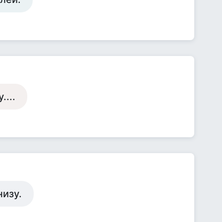
....
низу.