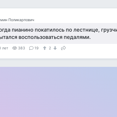
амин Поликарпович
огда пианино покатилось по лестнице, грузч
ытался воспользоваться педалями.
0 лет
383
19
2