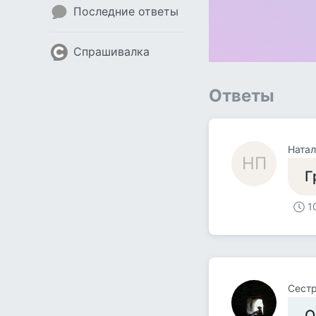
Последние ответы
Спрашивалка
Ответы
Натал
НП
Г
1
Сест
О