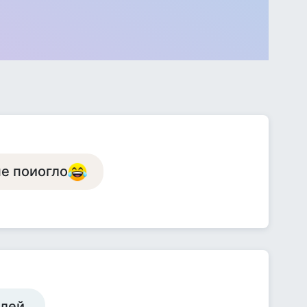
не поиогло
елей.