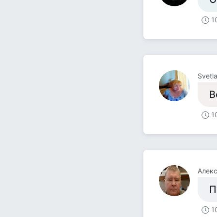
1
Svetl
В
1
Алекс
П
1