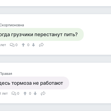
 Скорпионовна
огда грузчики перестанут пить?
 лет
0
0
 Правая
десь тормоза не работают
0 лет
0
0