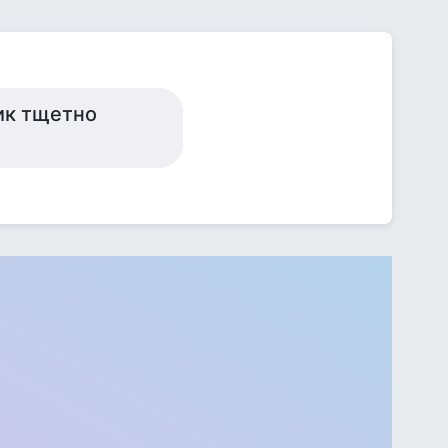
ик тщетно