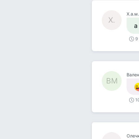
X.а.м.
X.
а
9
Вален
ВМ
1
Олеч