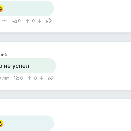
 лет
0
0
рий
о не успел
0 лет
0
0