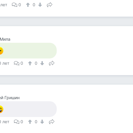
 лет
0
0
 Мила
0 лет
0
0
ей Гришин
0 лет
0
0