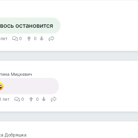
 вось остановится
 лет
0
0
тина Мицкевич
0 лет
0
0
ка Добряшка