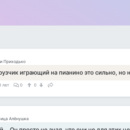
и Приходько
рузчик играющий на пианино это сильно, но 
0 лет
0
0
рица Алёнушка
й... Он просто не знал, что они не для этих ц