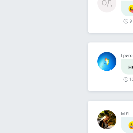
ОД
9
Григо
н
1
М Я