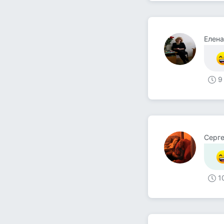
Елена
9
Серге
1