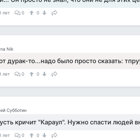
0 лет
0
0
ana Nik
от дурак-то...надо было просто сказать: тпруу
0 лет
0
0
ей Субботин
усть кричит "Караул". Нужно спасти людей в
0 лет
0
0