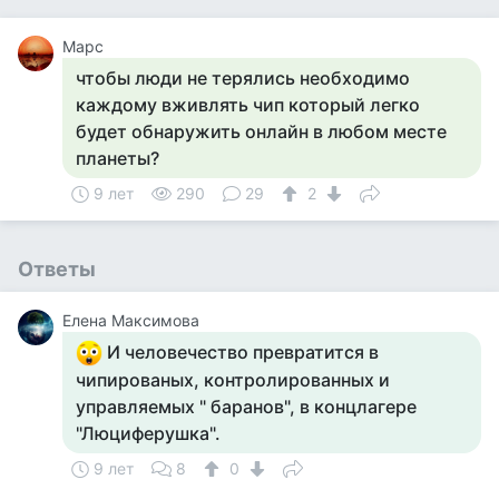
Марс
чтобы люди не терялись необходимо
каждому вживлять чип который легко
будет обнаружить онлайн в любом месте
планеты?
9 лет
290
29
2
Ответы
Елена Максимова
И человечество превратится в
чипированых, контролированных и
управляемых " баранов", в концлагере
"Люциферушка".
9 лет
8
0