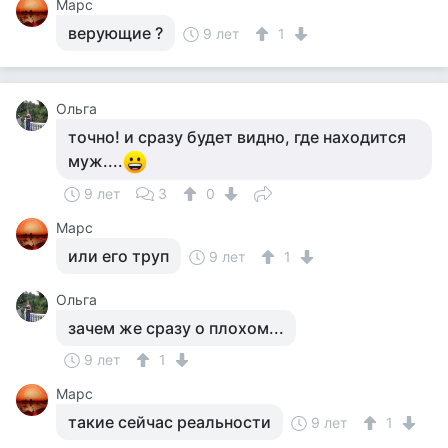
Марс
верующие ?
9 лет
1
Ольга
точно! и сразу будет видно, где находится
муж....
9 лет
3
0
Марс
или его труп
9 лет
1
Ольга
зачем же сразу о плохом...
9 лет
1
Марс
такие сейчас реальности
9 лет
1