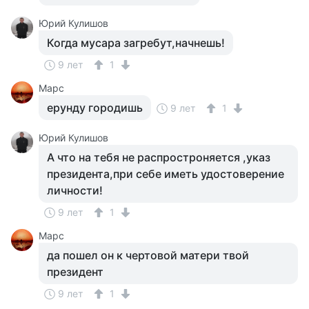
Юрий Кулишов
Когда мусара загребут,начнешь!
9 лет
1
Марс
ерунду городишь
9 лет
1
Юрий Кулишов
А что на тебя не распростроняется ,указ
президента,при себе иметь удостоверение
личности!
9 лет
1
Марс
да пошел он к чертовой матери твой
президент
9 лет
1