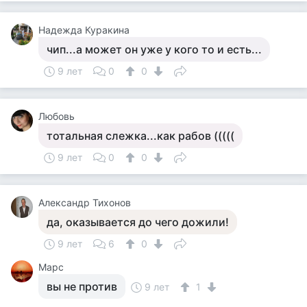
Надежда Куракина
чип...а может он уже у кого то и есть...
9 лет
0
0
Любовь
тотальная слежка...как рабов (((((
9 лет
0
0
Александр Тихонов
да, оказывается до чего дожили!
9 лет
6
0
Марс
вы не против
9 лет
1