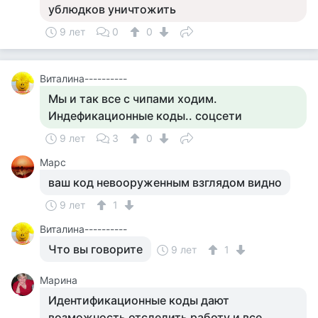
ублюдков уничтожить
9 лет
0
0
Виталина----------
Мы и так все с чипами ходим.
Индефикационные коды.. соцсети
9 лет
3
0
Марс
ваш код невооруженным взглядом видно
9 лет
1
Виталина----------
Что вы говорите
9 лет
1
Марина
Идентификационные коды дают
возможность отследить работу и все...