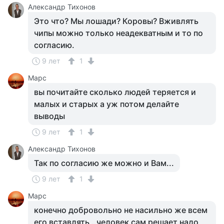
Александр Тихонов
Это что? Мы лошади? Коровы? Вживлять
чипы можно только неадекватным и то по
согласию.
9 лет
1
Марс
вы почитайте сколько людей теряется и
малых и старых а уж потом делайте
выводы
9 лет
1
Александр Тихонов
Так по согласию же можно и Вам...
9 лет
1
Марс
конечно добровольно не насильно же всем
его вставлять ..человек сам решает надо