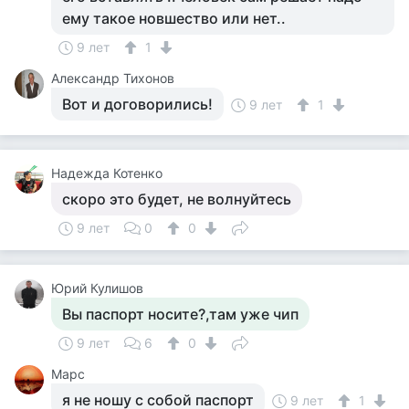
ему такое новшество или нет..
9 лет
1
Александр Тихонов
Вот и договорились!
9 лет
1
Надежда Котенко
скоро это будет, не волнуйтесь
9 лет
0
0
Юрий Кулишов
Вы паспорт носите?,там уже чип
9 лет
6
0
Марс
я не ношу с собой паспорт
9 лет
1