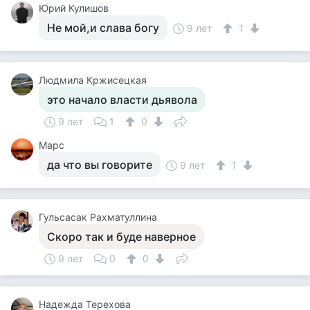
Юрий Кулишов
Не мой,и слава богу
9 лет
1
Людмила Кржисецкая
это начало власти дьявола
9 лет
1
0
Марс
да что вы говорите
9 лет
1
Гульсасак Pахматуллина
Скоро так и буде наверное
9 лет
0
0
Надежда Терехова