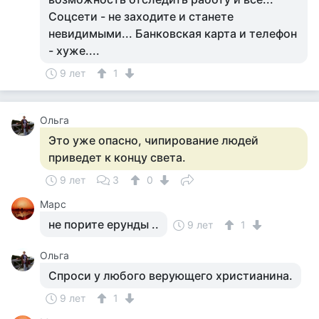
Соцсети - не заходите и станете
невидимыми... Банковская карта и телефон
- хуже....
9 лет
1
Ольга
Это уже опасно, чипирование людей
приведет к концу света.
9 лет
3
0
Марс
не порите ерунды ..
9 лет
1
Ольга
Спроси у любого верующего христианина.
9 лет
1