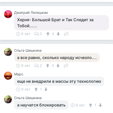
Дмитрий Лепешкин
Херня- Большой Брат и Так Следит за
Тобой......
9 лет
0
0
Ольга Шишкина
а все равно, сколько народу исчезло....
9 лет
2
0
Марс
еще не внедрили в массы эту технологию
9 лет
1
Ольга Шишкина
а научатся блокировать
9 лет
1