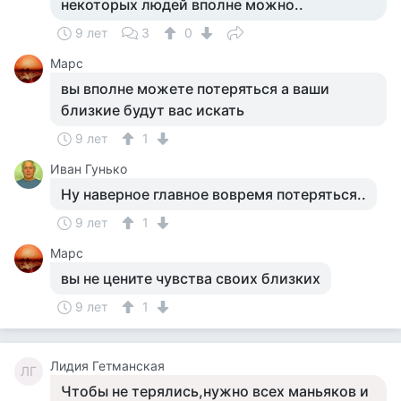
некоторых людей вполне можно..
9 лет
3
0
Марс
вы вполне можете потеряться а ваши
близкие будут вас искать
9 лет
1
Иван Гунько
Ну наверное главное вовремя потеряться..
9 лет
1
Марс
вы не цените чувства своих близких
9 лет
1
Лидия Гетманская
ЛГ
Чтобы не терялись,нужно всех маньяков и