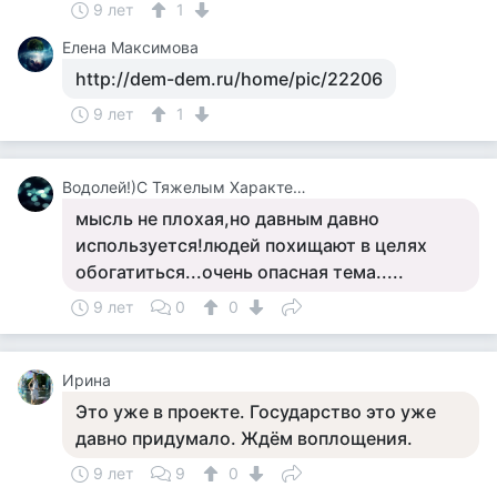
9 лет
1
Елена Максимова
http://dem-dem.ru/home/pic/22206
9 лет
1
Водолей!)С Тяжелым Характером!
мысль не плохая,но давным давно
используется!людей похищают в целях
обогатиться...очень опасная тема.....
9 лет
0
0
Ирина
Это уже в проекте. Государство это уже
давно придумало. Ждём воплощения.
9 лет
9
0