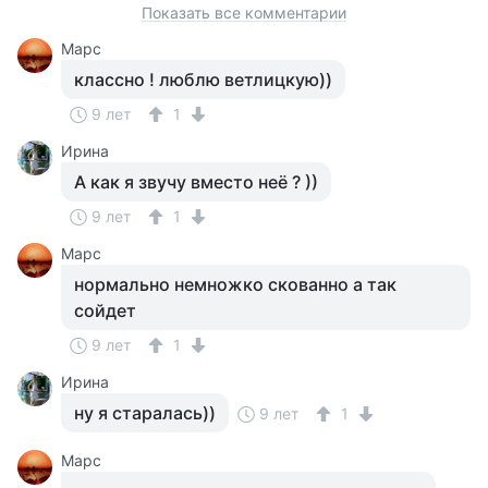
Показать все комментарии
Марс
классно ! люблю ветлицкую))
9 лет
1
Ирина
А как я звучу вместо неё ? ))
9 лет
1
Марс
нормально немножко скованно а так
сойдет
9 лет
1
Ирина
ну я старалась))
9 лет
1
Марс