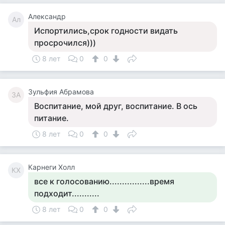
Александр
Ал
Испортились,срок годности видать
просрочился)))
8 лет
0
0
Зульфия Абрамова
ЗА
Воспитание, мой друг, воспитание. В ось
питание.
8 лет
0
0
Карнеги Холл
КХ
все к голосованию................время
подходит...........
8 лет
0
0