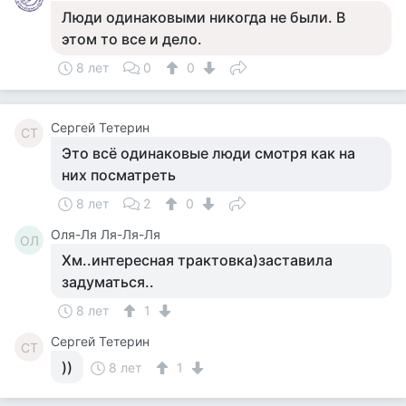
Люди одинаковыми никогда не были. В
этом то все и дело.
8 лет
0
0
Сергей Тетерин
СТ
Это всё одинаковые люди смотря как на
них посматреть
8 лет
2
0
Оля-Ля Ля-Ля-Ля
ОЛ
Хм..интересная трактовка)заставила
задуматься..
8 лет
1
Сергей Тетерин
СТ
))
8 лет
1