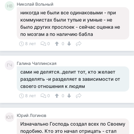
Николай Вольный
НВ
никогда не были все одинаковыми - при
коммунистах были тупые и умные - не
было других прослоек - сейчас оценка не
по мозгам а по наличию бабла
8 лет
0
0
Галина Чаплинская
ГЧ
сами не делятся..делит тот, кто желает
разделять -и разделяет в зависимости от
своего отношения к людям
8 лет
0
0
Юрий Логинов
ЮЛ
Изначально Господь создал всех по Своему
подобию. Кто это начал отрицать - стал