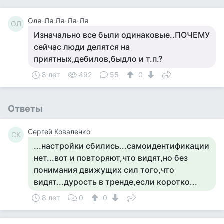
Оля-Ля Ля-Ля-Ля
ОЛ
Изначально все были одинаковые..ПОЧЕМУ
сейчас люди делятся на
приятных,дебилов,быдло и т.п.?
8 лет
492
55
0
Ответы
Сергей Коваленко
СК
...настройки сбились...самоидентификации
нет...вот и повторяют,что видят,но без
понимания движущих сил того,что
видят...дурость в тренде,если коротко...
8 лет
0
0