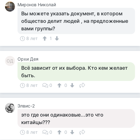
Миронов Николай
Вы можете указать документ, в котором
общество делит людей , на предложенные
вами группы?
8 лет
1
Орхи Дея
ОД
Всё зависит от их выбора. Кто кем желает
быть.
8 лет
0
0
Элвис-2
это где они одинаковые...это что
китайцы???
8 лет
0
0