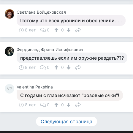
Светлана Войцеховская
Потому что всех уронили и обесценили.....
8 лет
0
0
Фердинанд Франц Иосифовович
представляешь если им оружие раздать???
8 лет
0
0
Valentina Pakshina
VP
С годами с глаз исчезают "розовые очки"!
8 лет
0
0
Следующая страница