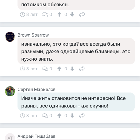
потомком обезьян.
8 лет
0
0
Brown Sparrow
изначально, это когда? все всегда были
разными, даже однояйцевые близнецы. это
нужно знать.
8 лет
0
0
Сергей Маркелов
Иначе жить становится не интересно! Все
равны, все одинаковы - аж скучно!
8 лет
0
0
Андрей Тишабаев
АТ