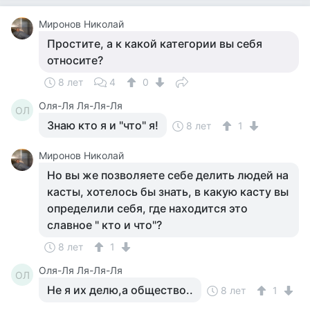
Миронов Николай
Простите, а к какой категории вы себя
относите?
8 лет
4
0
Оля-Ля Ля-Ля-Ля
ОЛ
Знаю кто я и "что" я!
8 лет
1
Миронов Николай
Но вы же позволяете себе делить людей на
касты, хотелось бы знать, в какую касту вы
определили себя, где находится это
славное " кто и что"?
8 лет
1
Оля-Ля Ля-Ля-Ля
ОЛ
Не я их делю,а общество..
8 лет
1