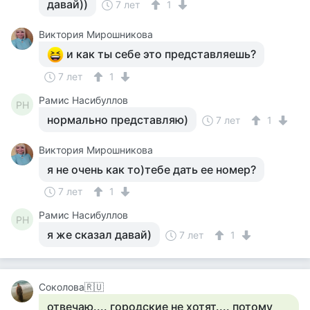
давай))
7 лет
1
Виктория Мирошникова
и как ты себе это представляешь?
7 лет
1
Рамис Насибуллов
РН
нормально представляю)
7 лет
1
Виктория Мирошникова
я не очень как то)тебе дать ее номер?
7 лет
1
Рамис Насибуллов
РН
я же сказал давай)
7 лет
1
Соколова🇷🇺
отвечаю.... городские не хотят.... потому