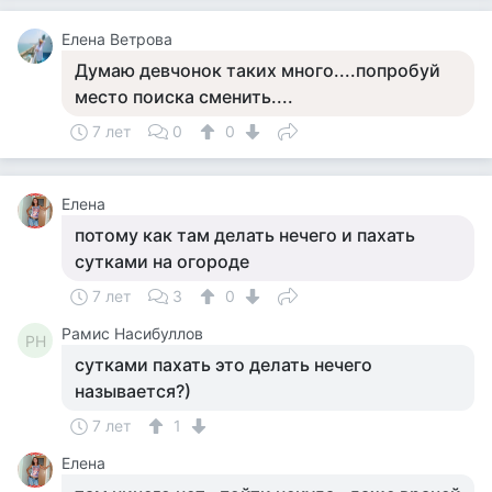
Елена Ветрова
Думаю девчонок таких много....попробуй
место поиска сменить....
7 лет
0
0
Елена
потому как там делать нечего и пахать
сутками на огороде
7 лет
3
0
Рамис Насибуллов
РН
сутками пахать это делать нечего
называется?)
7 лет
1
Елена