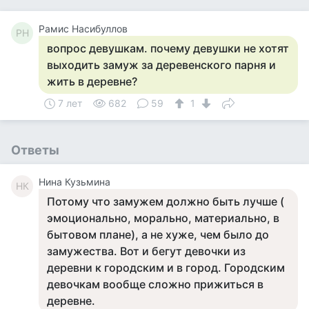
Рамис Насибуллов
РН
вопрос девушкам. почему девушки не хотят
выходить замуж за деревенского парня и
жить в деревне?
7 лет
682
59
1
Ответы
Нина Кузьмина
НК
Потому что замужем должно быть лучше (
эмоционально, морально, материально, в
бытовом плане), а не хуже, чем было до
замужества. Вот и бегут девочки из
деревни к городским и в город. Городским
девочкам вообще сложно прижиться в
деревне.