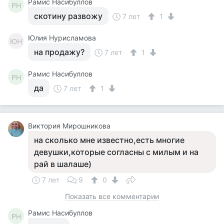
Рамис Насибуллов
РН
скотину развожу
7 лет
1
Юлия Нурисламова
ЮН
на продажу?
7 лет
1
Рамис Насибуллов
РН
да
7 лет
1
Виктория Мирошникова
на сколько мне известно,есть многие
девушки,которые согласны с милым и на
рай в шалаше)
7 лет
9
0
Показать все комментарии
Рамис Насибуллов
РН