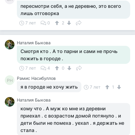
пересмотри себя, а не деревню, это всего
лишь отговорка
7 лет
0
2
Наталия Быкова
Смотря кто . А то парни и сами не прочь
пожить в городе .
7 лет
4
0
Рамис Насибуллов
РН
я в городе не хочу жить
7 лет
1
Наталия Быкова
кому что . А муж ко мне из деревни
приехал . с возрастом домой потянуло . и
дети были не помеха . уехал . я держать не
стала .