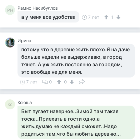
Рамис Насибуллов
РН
а у меня все удобства
7 лет
1
Ирина
потому что в деревне жить плохо.Я на даче
больше недели не выдерживаю, в город
тянет. А уж жить постоянно за городом,
это вообще не для меня.
7 лет
0
0
Ксюша
Кс
Быт пугает наверное..Зимой там такая
тоска..Приехать в гости одно.а
жить.думаю не каждый сможет..Надо
родиться там.что бы любить деревню...