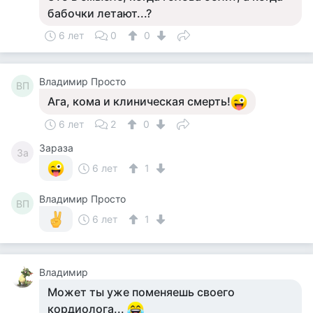
бабочки летают...?
6 лет
0
0
Владимир Просто
ВП
Ага, кома и клиническая смерть!
6 лет
2
0
Зараза
За
6 лет
1
Владимир Просто
ВП
6 лет
1
Владимир
Может ты уже поменяешь своего
кордиолога...