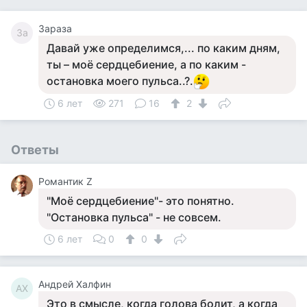
Зараза
За
Давай уже определимся,... по каким дням,
ты – моё сердцебиение, а по каким -
остановка моего пульса..?.
6 лет
271
16
2
Ответы
Романтик Z
"Моё сердцебиение"- это понятно.
"Остановка пульса" - не совсем.
6 лет
0
0
Андрей Халфин
АХ
Это в смысле, когда голова болит, а когда