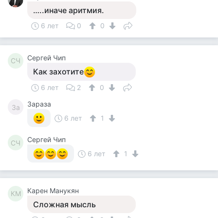
…..иначе аритмия.
6 лет
0
0
Сергей Чип
СЧ
Как захотите
6 лет
2
0
Зараза
За
6 лет
1
Сергей Чип
СЧ
6 лет
1
Карен Манукян
КМ
Сложная мысль