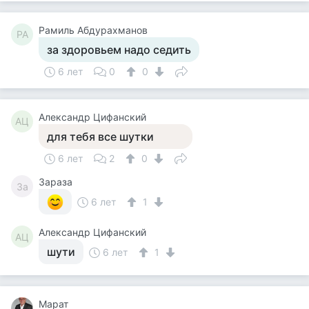
Рамиль Абдурахманов
РА
за здоровьем надо седить
6 лет
0
0
Александр Цифанский
АЦ
для тебя все шутки
6 лет
2
0
Зараза
За
6 лет
1
Александр Цифанский
АЦ
шути
6 лет
1
Марат