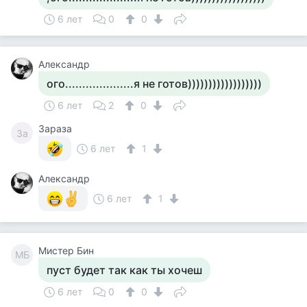
6 лет
0
0
Александр
ого....................я не готов))))))))))))))))))
6 лет
2
0
Зараза
За
6 лет
1
Александр
6 лет
1
Мистер Бин
МБ
пуст будет так как ты хочеш
6 лет
0
0