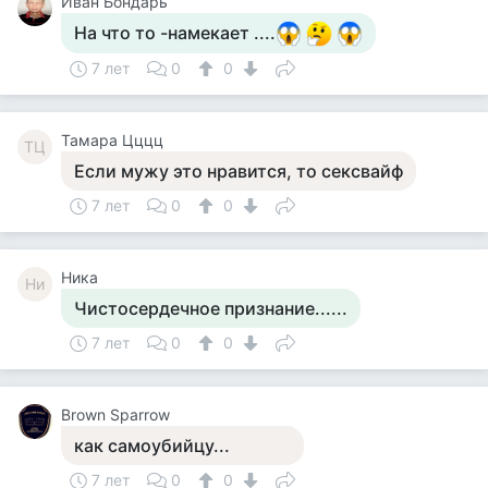
Иван Бондарь
На что то -намекает ....
7 лет
0
0
Тамара Цццц
ТЦ
Если мужу это нравится, то сексвайф
7 лет
0
0
Ника
Ни
Чистосердечное признание......
7 лет
0
0
Brown Sparrow
как самоубийцу...
7 лет
0
0