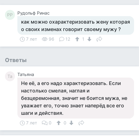
Рудольф Ринас
РР
как можно охарактеризовать жену которая
о своих изменах говорит своему мужу ?
7 лет
96
12
1
Ответы
Татьяна
Та
Не её, а его надо характеризовать. Если
настолько смелая, наглая и
безцеремонная, значит не боится мужа, не
уважает его, точно знает наперёд все его
шаги и действия.
7 лет
0
0