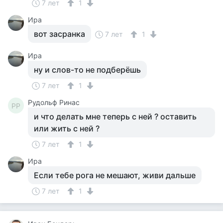
7 лет
1
Ира
вот засранка
7 лет
1
Ира
ну и слов-то не подберёшь
7 лет
1
Рудольф Ринас
РР
и что делать мне теперь с ней ? оставить
или жить с ней ?
7 лет
1
Ира
Если тебе рога не мешают, живи дальше
7 лет
1