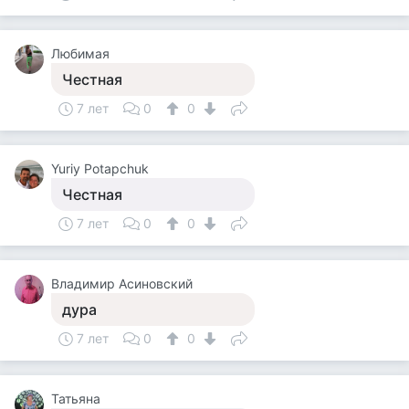
Любимая
Честная
7 лет
0
0
Yuriy Potapchuk
Честная
7 лет
0
0
Владимир Асиновский
дура
7 лет
0
0
Татьяна