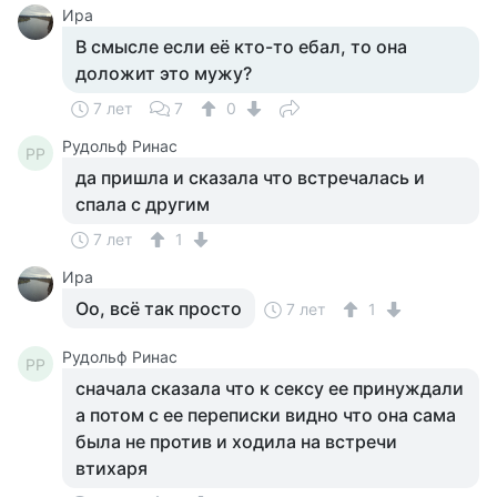
Ира
В смысле если её кто-то ебал, то она
доложит это мужу?
7 лет
7
0
Рудольф Ринас
РР
да пришла и сказала что встречалась и
спала с другим
7 лет
1
Ира
Оо, всё так просто
7 лет
1
Рудольф Ринас
РР
сначала сказала что к сексу ее принуждали
а потом с ее переписки видно что она сама
была не против и ходила на встречи
втихаря