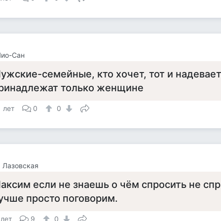
Чио-Сан
ужские-семейные, кто хочет, тот и надевает
ринадлежат только женщине
1 лет
0
0
 Лазовская
аксим если не знаешь о чём спросить не сп
учше просто поговорим.
 лет
9
0