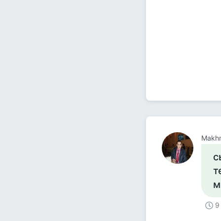
Makh
с
т
м
9