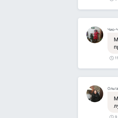
Чио-
М
п
1
Ольга
М
л
9