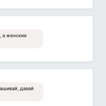
, а женские
рашивай, давай