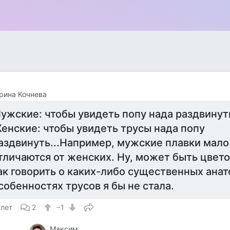
рина Кочнева
ужские: чтобы увидеть попу нада раздвинут
енские: чтобы увидеть трусы нада попу
аздвинуть...Например, мужские плавки мало
тличаются от женских. Ну, может быть цвето
ак говорить о каких-либо существенных ана
собенностях трусов я бы не стала.
 лет
2
−1
Максим