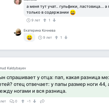
а меня тут учат.. гульфики, ластовица... а
только в содержании
9 лет
1
Екатерина Кочнева
9 лет
1
mud Kaldybayev
ын спрашивает у отца: пап, какая разница м
етей? отец отвечает: у папы размер ноги 44, 
ежду ногами и вся разница.
 лет
0
−1