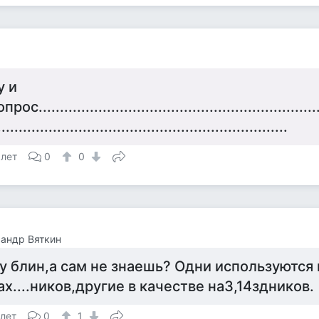
у и
прос...................................................................
....................................................................
 лет
0
0
андр Вяткин
у блин,а сам не знаешь? Одни используются 
ах....ников,другие в качестве на3,14здников.
 лет
0
1