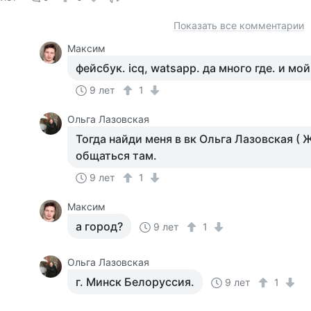
Показать все комментарии
Максим
фейсбук. icq, watsapp. да много где. и мой
9 лет
1
Ольга Лазовская
Тогда найди меня в вк Ольга Лазовская ( 
общаться там.
9 лет
1
Максим
а город?
9 лет
1
Ольга Лазовская
г. Минск Белоруссия.
9 лет
1