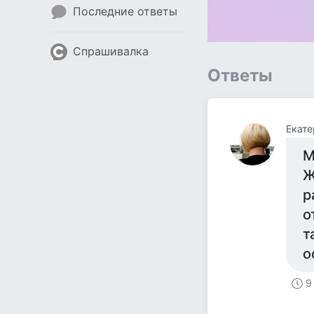
Последние ответы
Спрашивалка
Ответы
Екате
М
Ж
р
о
т
о
9