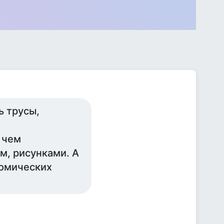
ь трусы,
 чем
м, рисунками. А
томических