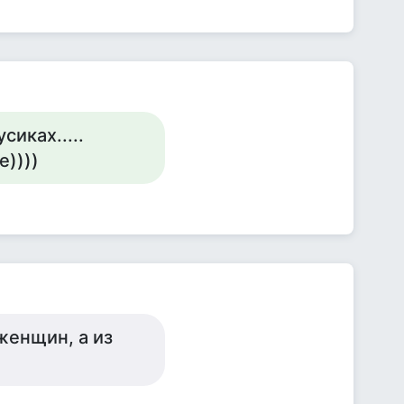
иках.....
))))
женщин, а из