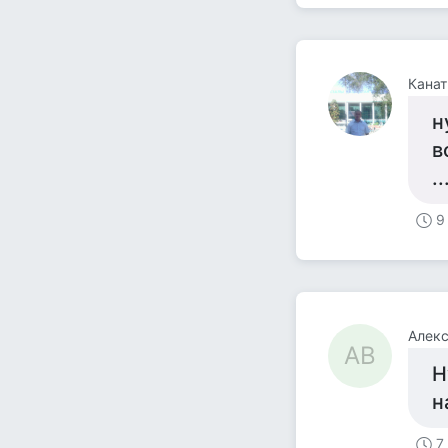
Канат
н
во
..
9
Алекс
АВ
Н
н
7