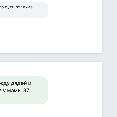
 по сути отличие
ежду дядей и
а у мамы 37.