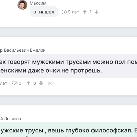
Максим
о. нашел
9 лет
1
р Васильевич Емелин
ак говорят мужскими трусами можно пол по
енскими даже очки не протрешь.
 лет
0
0
й Логинов
ужские трусы , вещь глубоко философская. В