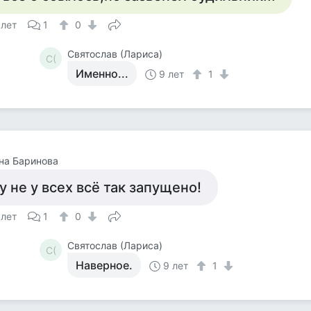
 лет
1
0
Святослав (Лариса)
С(
Именно...
9 лет
1
на Баринова
у не у всех всё так запущено!
 лет
1
0
Святослав (Лариса)
С(
Наверное.
9 лет
1