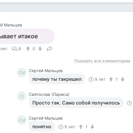
ей Мальцев
ывает итакое
 лет
8
0
Показать все комментарии
Сергей Мальцев
СМ
почему ты такрешил
9 лет
1
Святослав (Лариса)
С(
Просто так. Само собой получилось
Сергей Мальцев
СМ
понятно
9 лет
1