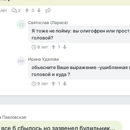
 лет
2
0
Святослав (Лариса)
С(
Я тоже не пойму: вы олигофрен или прос
головой?
9 лет
1
Ирина Удалова
ИУ
обьесните Ваше выражение -ушибленная 
головой и куда ?
9 лет
1
а Павловская
 все б сбылось,но зазвенел будильник...