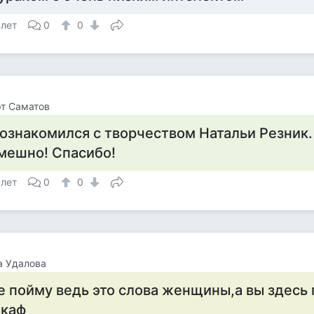
 лет
0
0
т Саматов
ознакомился с творчеством Натальи Резник.
мешно! Спасибо!
 лет
0
0
а Удалова
е пойму ведь это слова женщины,а вы здесь 
каф