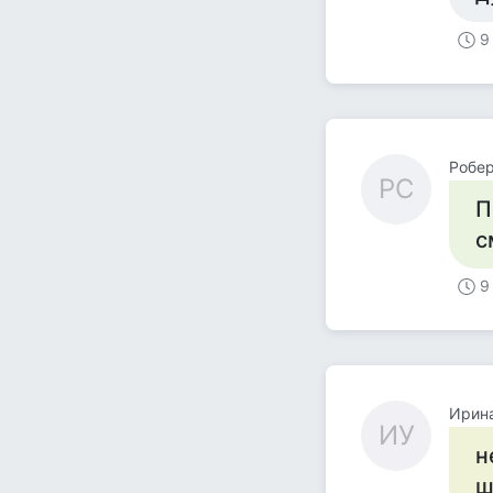
9
Робер
РС
П
с
9
Ирин
ИУ
н
ш