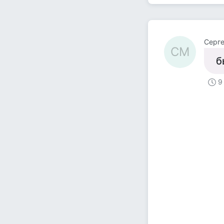
Серг
СМ
б
9