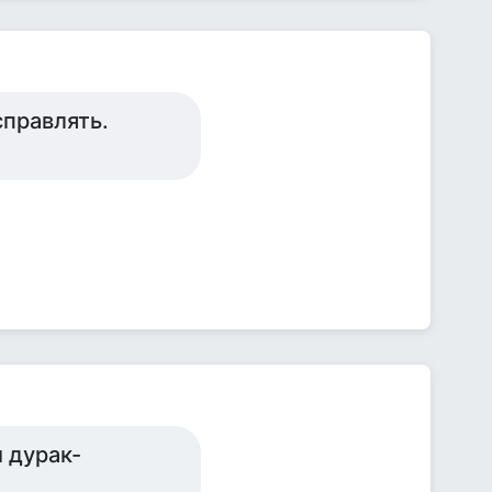
справлять.
и дурак-