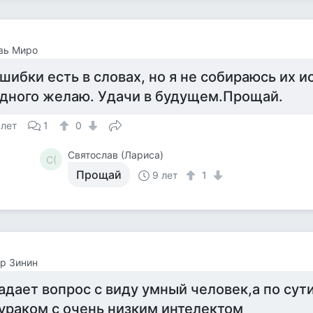
вь Миро
шибки есть в словах, но я не собираюсь их и
дного желаю. Удачи в будущем.Прощай.
 лет
1
0
Святослав (Лариса)
С(
Прощай
9 лет
1
р Зинин
адает вопрос с виду умный человек,а по сут
ураком с очень низким интелектом