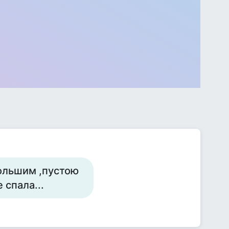
ольшим ,пустою
 спала...