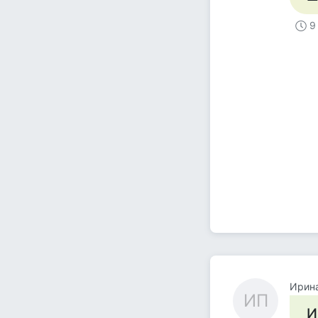
9
Ирин
ИП
И