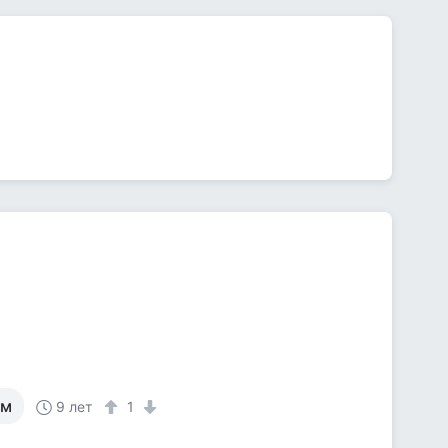
ом
9 лет
1