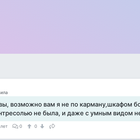
ила
вы, возможно вам я не по карману,шкафом б
нтресолью не была, и даже с умным видом не
 лет
0
0