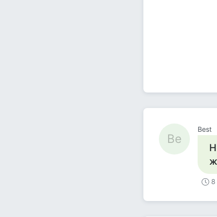
Best
Be
Н
ж
8