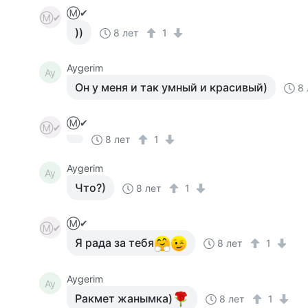
Ⓜ✔
Ⓜ✔
))
8 лет
1
Aygerim
Ay
Он у меня и так умный и красивый)
8 
Ⓜ✔
Ⓜ✔
8 лет
1
Aygerim
Ay
Что?)
8 лет
1
Ⓜ✔
Ⓜ✔
Я рада за тебя
8 лет
1
Aygerim
Ay
Ракмет жанымка)
8 лет
1