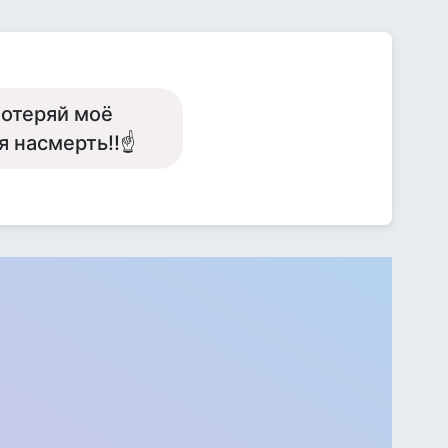
потеряй моё
ся насмерть!!☝