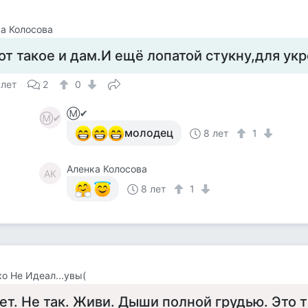
а Колосова
от такое и дам.И ещё лопатой стукну,для ук
 лет
2
0
Ⓜ✔
Ⓜ✔
молодец
8 лет
1
Аленка Колосова
АК
8 лет
1
о Не Идеал...увы(
ет. Не так. Живи. Дыши полной грудью. Это 