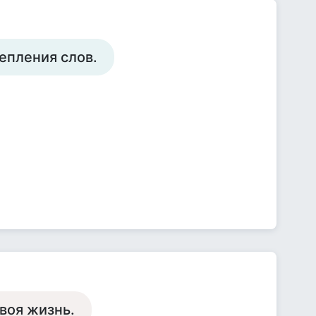
репления слов.
твоя жизнь.