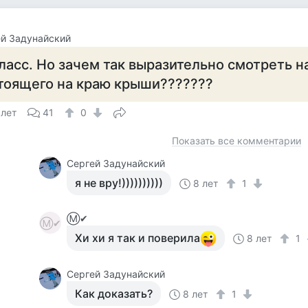
й Задунайский
ласс. Но зачем так выразительно смотреть н
тоящего на краю крыши???????
 лет
41
0
Показать все комментарии
Сергей Задунайский
я не вру!))))))))))
8 лет
1
Ⓜ✔
Ⓜ✔
Хи хи я так и поверила
8 лет
1
Сергей Задунайский
Как доказать?
8 лет
1