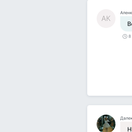
Аленк
АК
В
8
Далек
Н