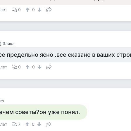
 лет
0
0
) Элика
се предельно ясно .все сказано в ваших стро
 лет
0
0
im
ачем советы?он уже понял.
 лет
7
0