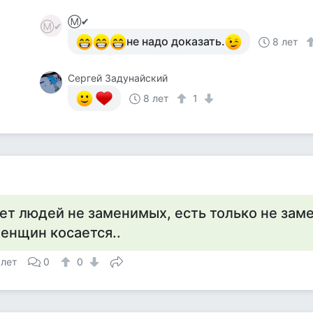
Ⓜ✔
Ⓜ✔
не надо доказать.
8 лет
Сергей Задунайский
8 лет
1
ет людей не заменимых, есть только не зам
енщин косается..
 лет
0
0