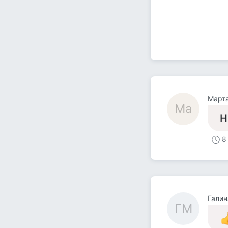
Март
Ма
Н
8
Галин
ГМ