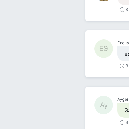
8
Елена
ЕЭ
в
8
Ayger
Ay
З
8