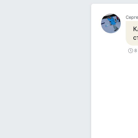
Серге
К
с
8