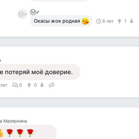
Ⓜ✔
Ⓜ✔
Окасы жок родная
8 лет
1
а
е потеряй моё доверие.
 лет
0
0
а Мазяркина