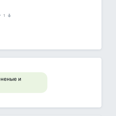
1
ененые и