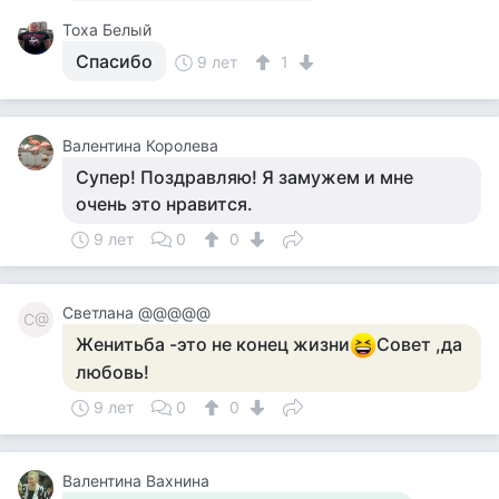
Тоха Белый
Спасибо
9 лет
1
Валентина Королева
Супер! Поздравляю! Я замужем и мне
очень это нравится.
9 лет
0
0
Светлана @@@@@
С@
Женитьба -это не конец жизни
Совет ,да
любовь!
9 лет
0
0
Валентина Вахнина