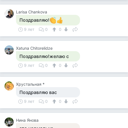
Larisa Chankova
Поздравляю!
9 лет
0
0
Xatuna Chitorelidze
Поздравляю!желаю с
9 лет
0
0
Хрустальная *
Поздравляю вас
9 лет
0
0
Нина Янова