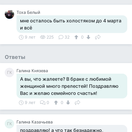
Тоха Белый
мне осталось быть холостяком до 4 марта
и всё
9 лет
225
32
0
Ответы
Галина Князева
ГК
А вы, что жалеете? В браке с любимой
женщиной много прелестей! Поздравляю
Вас и желаю семейного счастья!
9 лет
0
0
Галина Казачьева
ГК
поздравляю! а что так безнадежно,