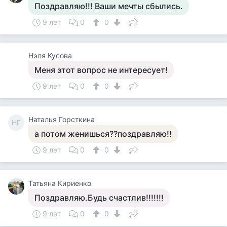
Поздравляю!!! Ваши мечты сбылись.
9 лет
0
0
Нэля Кусова
Меня этот вопрос не интересует!
9 лет
0
0
Наталья Горсткина
НГ
а потом женишься??поздравляю!!
9 лет
0
0
Татьяна Кириенко
Поздравляю.Будь счастлив!!!!!!!
9 лет
0
0