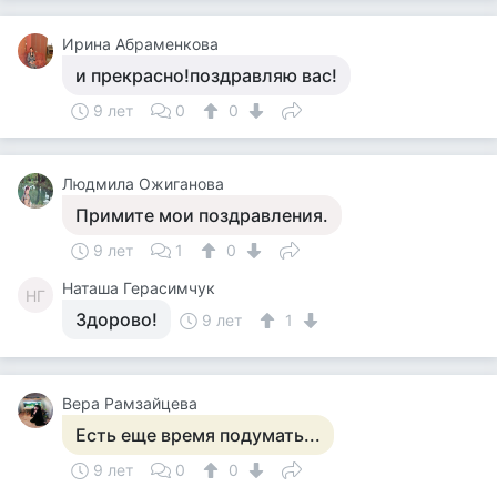
Ирина Абраменкова
и прекрасно!поздравляю вас!
9 лет
0
0
Людмила Ожиганова
Примите мои поздравления.
9 лет
1
0
Наташа Герасимчук
НГ
Здорово!
9 лет
1
Вера Рамзайцева
Есть еще время подумать...
9 лет
0
0