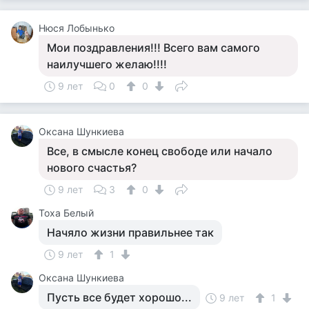
Нюся Лобынько
Мои поздравления!!! Всего вам самого
наилучшего желаю!!!!
9 лет
0
0
Оксана Шункиева
Все, в смысле конец свободе или начало
нового счастья?
9 лет
3
0
Тоха Белый
Начяло жизни правильнее так
9 лет
1
Оксана Шункиева
Пусть все будет хорошо...
9 лет
1