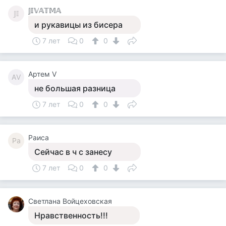
𝕁𝕀𝕍𝔸𝕋𝕄𝔸
𝕁𝕀
и рукавицы из бисера
7 лет
0
0
Артем V
АV
не большая разница
7 лет
0
0
Раиса
Ра
Сейчас в ч с занесу
7 лет
0
0
Светлана Войцеховская
Нравственность!!!