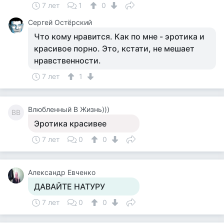
7 лет
1
0
Сергей Остёрский
Что кому нравится. Как по мне - эротика и
красивое порно. Это, кстати, не мешает
нравственности.
7 лет
1
Влюбленный В Жизнь)))
ВВ
Эротика красивее
7 лет
0
0
Александр Евченко
ДАВАЙТЕ НАТУРУ
7 лет
0
0