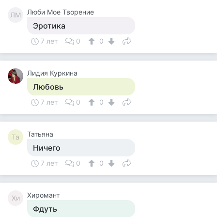
Люби Мое Творение
ЛМ
Эротика
7 лет
0
0
Лидия Куркина
Любовь
7 лет
0
0
Татьяна
Та
Ничего
7 лет
0
0
Хиромант
Хи
Фдуть