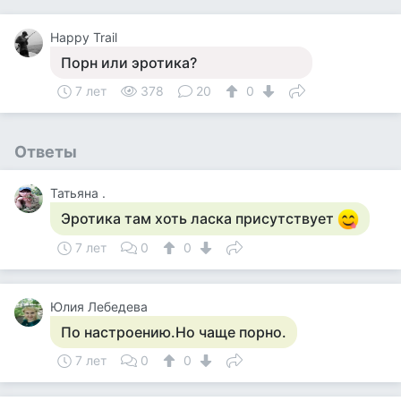
Happy Trail
Порн или эротика?
7 лет
378
20
0
Ответы
Татьяна .
Эротика там хоть ласка присутствует
7 лет
0
0
Юлия Лебедева
По настроению.Но чаще порно.
7 лет
0
0