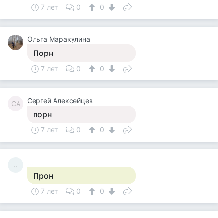
7 лет
0
0
Ольга Маракулина
Порн
7 лет
0
0
Сергей Алексейцев
СА
порн
7 лет
0
0
...
..
Прон
7 лет
0
0