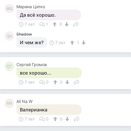
Марина Цитко
МЦ
Да всё хорошо.
7 лет
1
0
Shadow
Sh
И чем же?
7 лет
1
Сергей Громов
СГ
все хорошо...
7 лет
0
0
Ali Na W
AN
Валерианка
7 лет
0
0