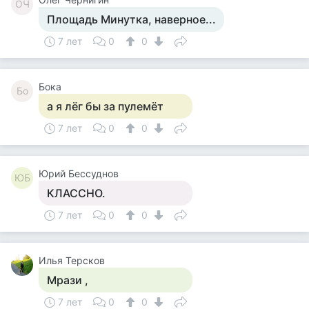
ОЧ
Площадь Минутка, наверное...
7 лет
0
0
Бока
Бо
а я лёг бы за пулемёт
7 лет
0
0
Юрий Бессуднов
ЮБ
КЛАССНО.
7 лет
0
0
Илья Терсков
Мрази ,
7 лет
0
0