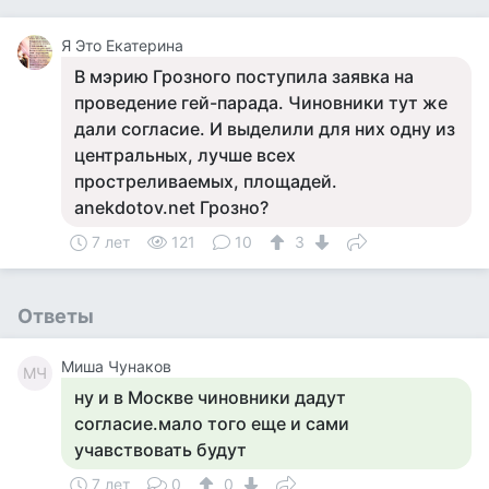
Я Это Екатерина
В мэрию Грозного поступила заявка на
проведение гей-парада. Чиновники тут же
дали согласие. И выделили для них одну из
центральных, лучше всех
простреливаемых, площадей.
anekdotov.net Грозно?
7 лет
121
10
3
Ответы
Миша Чунаков
МЧ
ну и в Москве чиновники дадут
согласие.мало того еще и сами
учавствовать будут
7 лет
0
0