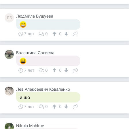
Людмила Бушуева
ЛБ
7 лет
0
0
Валентина Салиева
7 лет
0
0
Лев Алексеевич Коваленко
и шо
7 лет
0
0
Nikola Mahkov