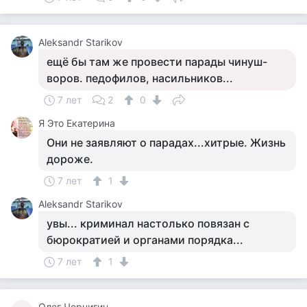
Aleksandr Starikov
ещё бы там же провести парады чинуш-
воров. педофилов, насильников...
7 лет
2
0
Я Это Екатерина
Они не заявляют о парадах...хитрые. Жизнь
дороже.
7 лет
1
Aleksandr Starikov
увы... криминал настолько повязан с
бюрократией и органами порядка...
7 лет
1
Олег Чернигин